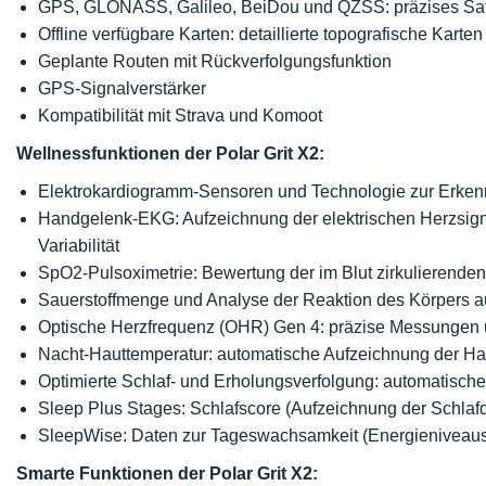
GPS, GLONASS, Galileo, BeiDou und QZSS: präzises Sate
Offline verfügbare Karten: detaillierte topografische Kart
Geplante Routen mit Rückverfolgungsfunktion
GPS-Signalverstärker
Kompatibilität mit Strava und Komoot
Wellnessfunktionen der Polar Grit X2:
Elektrokardiogramm-Sensoren und Technologie zur Erkenn
Handgelenk-EKG: Aufzeichnung der elektrischen Herzsign
Variabilität
SpO2-Pulsoximetrie: Bewertung der im Blut zirkulierenden
Sauerstoffmenge und Analyse der Reaktion des Körpers au
Optische Herzfrequenz (OHR) Gen 4: präzise Messungen
Nacht-Hauttemperatur: automatische Aufzeichnung der Ha
Optimierte Schlaf- und Erholungsverfolgung: automatisch
Sleep Plus Stages: Schlafscore (Aufzeichnung der Schlafd
SleepWise: Daten zur Tageswachsamkeit (Energieniveau
Smarte Funktionen der Polar Grit X2: