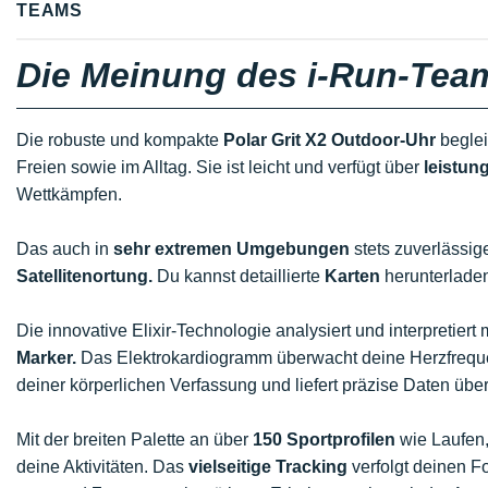
TEAMS
Die Meinung des i-Run-Tea
Die robuste und kompakte
Polar Grit X2 Outdoor-Uhr
beglei
Freien sowie im Alltag. Sie ist leicht und verfügt über
leistun
Wettkämpfen.
Das auch in
sehr extremen Umgebungen
stets zuverlässi
Satellitenortung.
Du kannst detaillierte
Karten
herunterladen
Die innovative Elixir-Technologie analysiert und interpretie
Marker.
Das Elektrokardiogramm überwacht deine Herzfrequenz
deiner körperlichen Verfassung und liefert präzise Daten übe
Mit der breiten Palette an über
150 Sportprofilen
wie Laufen,
deine Aktivitäten. Das
vielseitige Tracking
verfolgt deinen Fo