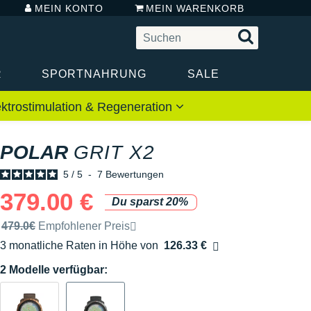
MEIN KONTO
MEIN WARENKORB
R
SPORTNAHRUNG
SALE
ektrostimulation & Regeneration
POLAR
GRIT X2
5
/
5
-
7
Bewertungen
379.00 €
Du sparst 20%
Unverbindliche Preisempfehlung der Marke
479.0€
Empfohlener Preis
3 monatliche Raten in Höhe von
126.33 €
Ohne Zusatzkosten
2 Modelle verfügbar: