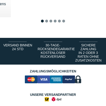
mens
 €
1
2
3
4
5
6
VERSAND BINNEN
30-TAGE-
SICHERE
24 STD
RÜCKSENDEGARANTIE
ZAHLUNG
KOSTENLOSER
IN 2 ODER 3
RÜCKVERSAND
RATEN OHNE
ZUSATZKOSTEN
ZAHLUNGSMÖGLICHKEITEN
UNSERE VERSANDPARTNER