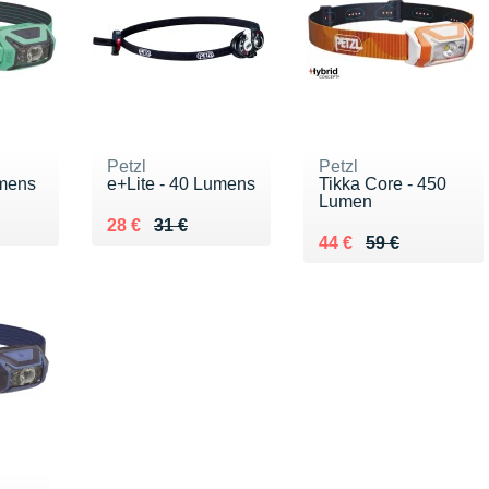
Petzl
Petzl
umens
e+Lite - 40 Lumens
Tikka Core - 450
Lumen
0 €
Au lieu de 31 €
Vendu 28 €
28 €
31 €
Au lieu de 59 €
Vendu 44 €
44 €
59 €