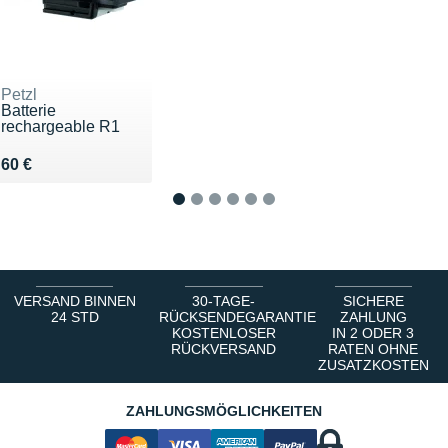
Petzl
Batterie
rechargeable R1
Vendu 60 €
60 €
1
2
3
4
5
6
VERSAND BINNEN
30-TAGE-
SICHERE
24 STD
RÜCKSENDEGARANTIE
ZAHLUNG
KOSTENLOSER
IN 2 ODER 3
RÜCKVERSAND
RATEN OHNE
ZUSATZKOSTEN
ZAHLUNGSMÖGLICHKEITEN