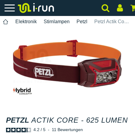
Elektronik
Stirnlampen
Petzl
Petzl Actik Core - 625 Lumen
PETZL
ACTIK CORE - 625 LUMEN
4.2
/
5
-
11
Bewertungen