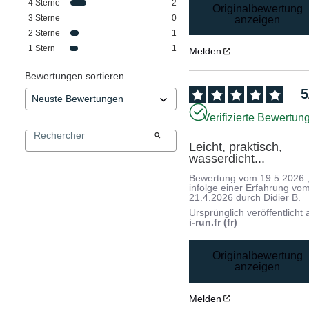
4
Sterne
2
Originalbewertung
3
Sterne
0
anzeigen
2
Sterne
1
1
Stern
1
Melden
Bewertungen sortieren
5
Verifizierte Bewertun
Leicht, praktisch, 
wasserdicht...
Bewertung vom
19.5.2026
infolge einer Erfahrung vo
21.4.2026
durch
Didier B.
Ursprünglich veröffentlicht 
i-run.fr (fr)
Originalbewertung
anzeigen
Melden