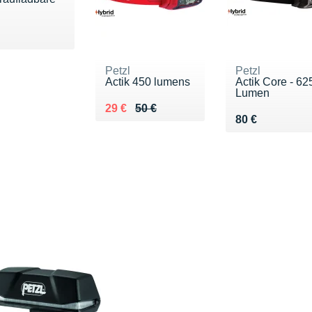
 30 €
Petzl
Petzl
Actik 450 lumens
Actik Core - 62
Lumen
Au lieu de 50 €
Vendu 29 €
29 €
50 €
Vendu 80 €
80 €