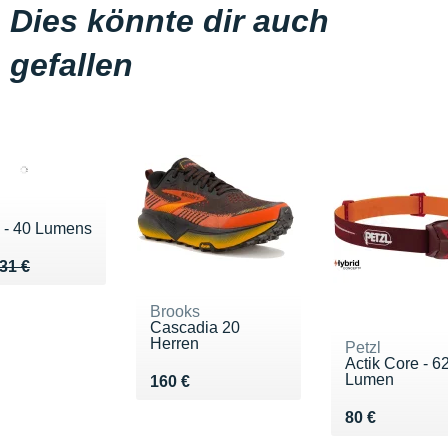
Dies könnte dir auch
gefallen
e - 40 Lumens
u de 31 €
 28 €
31 €
Brooks
Cascadia 20
Herren
Petzl
Actik Core - 6
Lumen
Vendu 160 €
160 €
Vendu 80 €
80 €