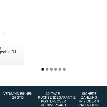
e
geable R1
60 €
1
2
3
4
5
6
VERSAND BINNEN
30-TAGE-
SICHERE
24 STD
RÜCKSENDEGARANTIE
ZAHLUNG
KOSTENLOSER
IN 2 ODER 3
RÜCKVERSAND
RATEN OHNE