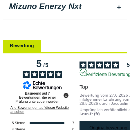
Mizuno Enerzy Nxt
Bewertung
5
5
/
5
Verifizierte Bewertun
Top
Basierend auf
7
Bewertung vom
27.6.2026
Bewertungen, die einer
infolge einer Erfahrung vo
Prüfung unterzogen wurden
28.5.2026
durch
Jacquelin 
Alle Bewertungen auf dieser Website
Ursprünglich veröffentlicht 
ansehen
i-run.fr (fr)
5
Sterne
7
Originalbewertung
4
Sterne
0