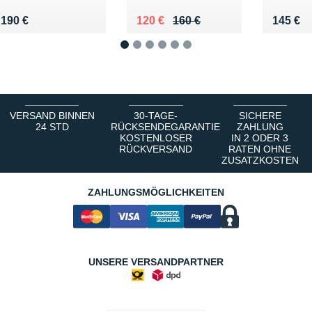
Vendu 190 €
Au lieu de 160 €
Vendu 120 €
Vendu 
190 €
120 €
160 €
145 €
1
2
3
4
5
6
VERSAND BINNEN
30-TAGE-
SICHERE
24 STD
RÜCKSENDEGARANTIE
ZAHLUNG
KOSTENLOSER
IN 2 ODER 3
RÜCKVERSAND
RATEN OHNE
ZUSATZKOSTEN
ZAHLUNGSMÖGLICHKEITEN
UNSERE VERSANDPARTNER