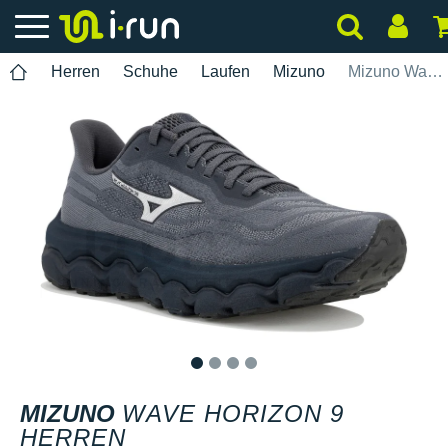
Herren
Schuhe
Laufen
Mizuno
Mizuno Wave Horizon 9 Herren
1
2
3
4
MIZUNO
WAVE HORIZON 9
HERREN