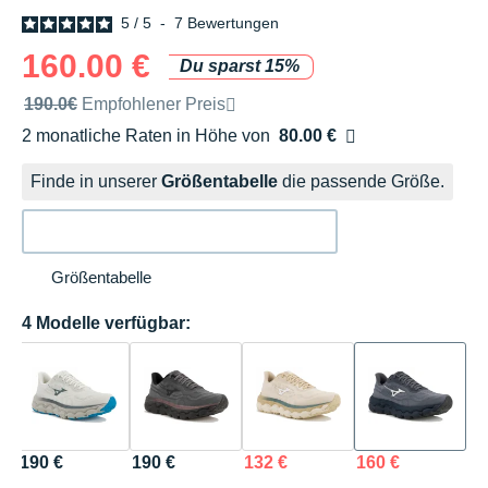
5
/
5
-
7
Bewertungen
160.00 €
Du sparst 15%
Unverbindliche Preisempfehlung der Marke
190.0€
Empfohlener Preis
2 monatliche Raten in Höhe von
80.00 €
Ohne Zusatzkosten
Finde in unserer
Größentabelle
die passende Größe.
Größentabelle
4 Modelle verfügbar:
190 €
190 €
132 €
160 €