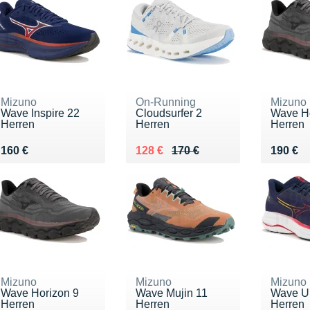
Mizuno
On-Running
Mizuno
Wave Inspire 22
Cloudsurfer 2
Wave Ho
Herren
Herren
Herren
Vendu 160 €
Au lieu de 170 €
Vendu 128 €
Vendu 
160 €
128 €
170 €
190 €
Mizuno
Mizuno
Mizuno
Wave Horizon 9
Wave Mujin 11
Wave Ul
Herren
Herren
Herren