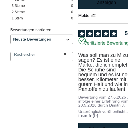
anzeigen
3
Sterne
0
2
Sterne
0
Melden
1
Stern
0
Bewertungen sortieren
5
Verifizierte Bewertun
Was soll man zu Mizu
sagen? Es ist eine 
Marke, die ich empfehl
Die Schuhe sind 
bequem und es ist no
besser, Kilometer mit 
gutem Halt und wie in 
Pantoffeln zu laufen!
Bewertung vom
27.6.2026
infolge einer Erfahrung vo
28.5.2026
durch
Dimitri J.
Ursprünglich veröffentlicht 
i-run.fr (fr)