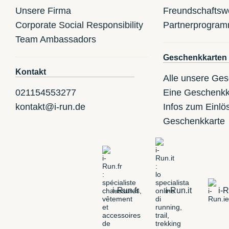
Unsere Firma
Freundschaftsw
Corporate Social Responsibility
Partnerprogra
Team Ambassadors
Geschenkkarten
Kontakt
Alle unsere Ge
021154553277
Eine Geschenkk
kontakt@i-run.de
Infos zum Einlö
Geschenkkarte
i-Run.fr
i-Run.it
i-R