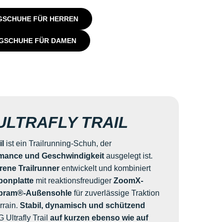
NGSCHUHE FÜR HERREN
NGSCHUHE FÜR DAMEN
ULTRAFLY TRAIL
il
ist ein Trailrunning-Schuh, der
mance und Geschwindigkeit
ausgelegt ist.
rene Trailrunner
entwickelt und kombiniert
rbonplatte
mit reaktionsfreudiger
ZoomX-
bram®-Außensohle
für zuverlässige Traktion
rrain.
Stabil, dynamisch und schützend
 Ultrafly Trail
auf kurzen ebenso wie auf