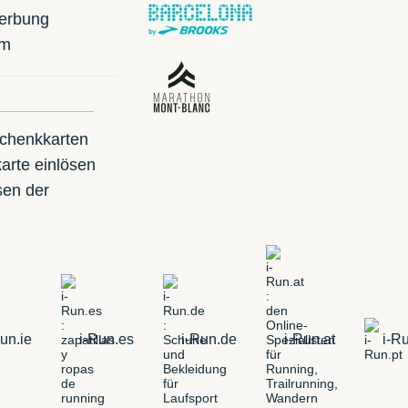
erbung
mm
schenkkarten
arte einlösen
sen der
un.ie
i-Run.es
i-Run.de
i-Run.at
i-Ru