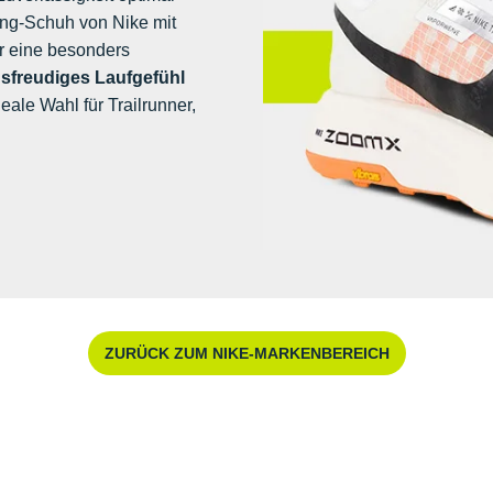
ning-Schuh von Nike mit
ür eine besonders
nsfreudiges Laufgefühl
deale Wahl für Trailrunner,
ZURÜCK ZUM NIKE-MARKENBEREICH