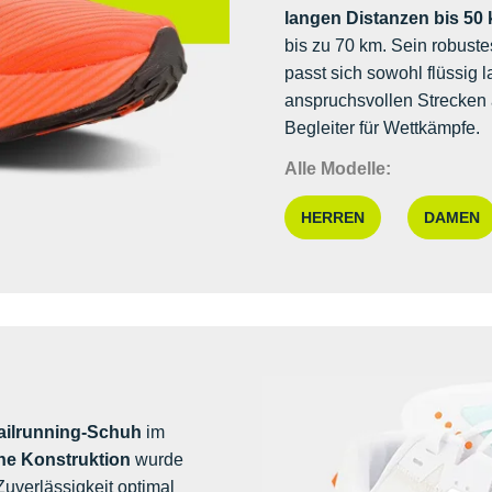
langen Distanzen bis 50
bis zu 70 km. Sein robust
passt sich sowohl flüssig l
anspruchsvollen Strecken 
Begleiter für Wettkämpfe.
Alle Modelle:
HERREN
DAMEN
railrunning-Schuh
im
he Konstruktion
wurde
uverlässigkeit optimal