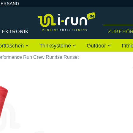
VERSAND
LEKTRONIK
ZUBEHÖ
orttaschen
Trinksysteme
Outdoor
Fitn
erformance Run Crew Runrise Runset