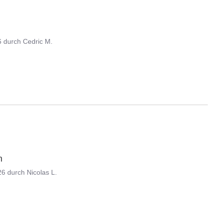
6
durch
Cedric M.
n
26
durch
Nicolas L.