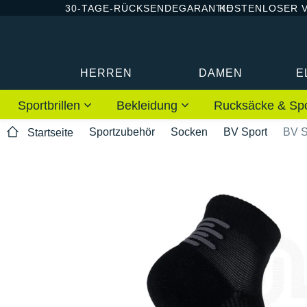
30-TAGE-RÜCKSENDEGARANTIE
KOSTENLOSER 
HERREN
DAMEN
E
Sportbrillen
Bekleidung
Rucksäcke & Sp
Sportzubehör
Socken
BV Sport
BV S
Startseite