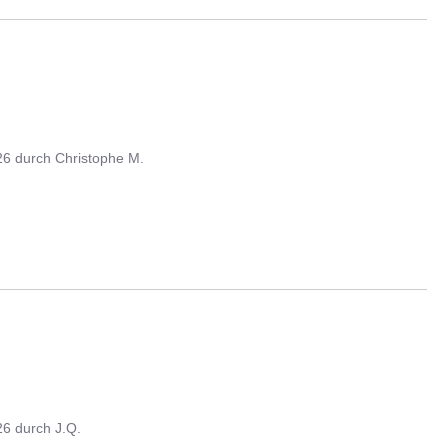
26
durch
Christophe M.
26
durch
J.Q.