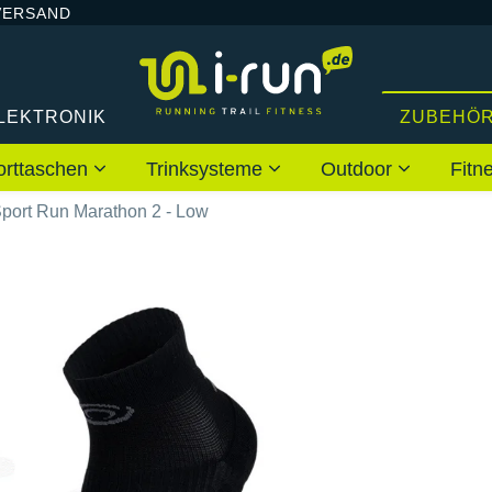
VERSAND
LEKTRONIK
ZUBEHÖ
orttaschen
Trinksysteme
Outdoor
Fitn
port Run Marathon 2 - Low