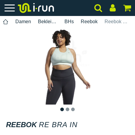
Damen
Bekleidung
BHs
Reebok
Reebok Re Bra In
1
2
3
REEBOK
RE BRA IN