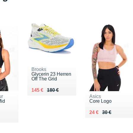
Brooks
Glycerin 23 Herren
Off The Grid
Au lieu de 180 €
Vendu 145 €
145 €
180 €
ur
Asics
Mid
Core Logo
Au lieu de 30 €
Vendu 24 €
24 €
30 €
5 €