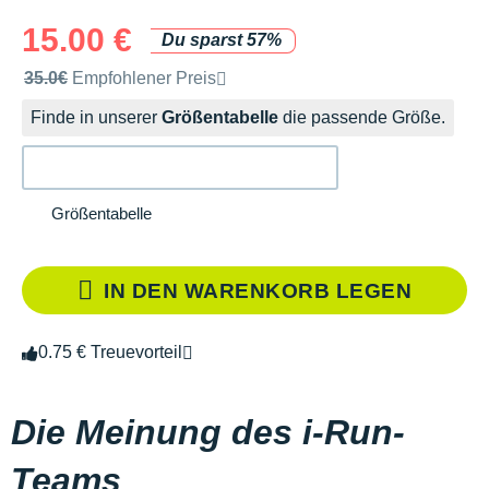
15.00 €
Du sparst 57%
Unverbindliche Preisempfehlung der Marke
35.0€
Empfohlener Preis
Finde in unserer
Größentabelle
die passende Größe.
Größentabelle
IN DEN WARENKORB LEGEN
0.75 € Treuevorteil
Die Meinung des i-Run-
Teams