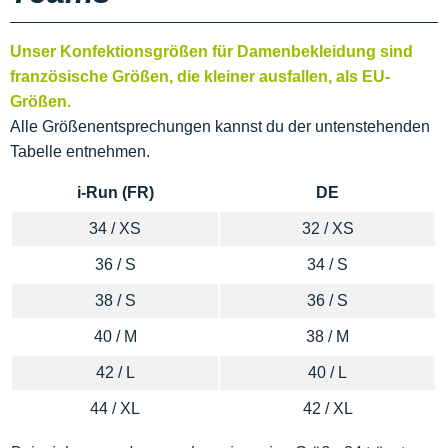
Unser Konfektionsgrößen für Damenbekleidung sind
französische Größen, die kleiner ausfallen, als EU-
Größen.
Alle Größenentsprechungen kannst du der untenstehenden
Tabelle entnehmen.
i-Run (FR)
DE
34 / XS
32 / XS
36 / S
34 / S
38 / S
36 / S
40 / M
38 / M
42 / L
40 / L
44 / XL
42 / XL