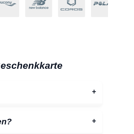
Geschenkkarte
en?