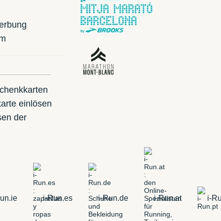
erbung
mm
schenkkarten
arte einlösen
sen der
un.ie
i-Run.es
i-Run.de
i-Run.at
i-Ru