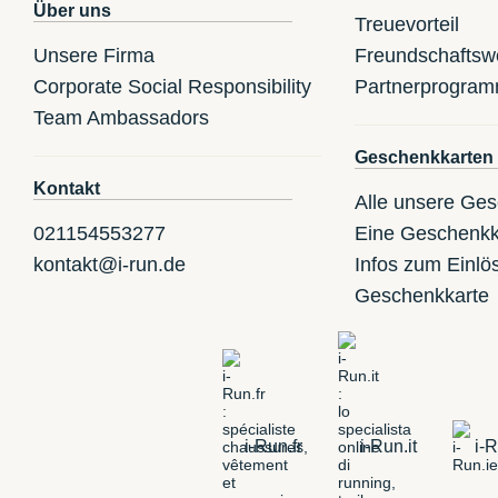
Über uns
Treuevorteil
Unsere Firma
Freundschaftsw
Corporate Social Responsibility
Partnerprogra
Team Ambassadors
Geschenkkarten
Kontakt
Alle unsere Ge
021154553277
Eine Geschenkk
kontakt@i-run.de
Infos zum Einlö
Geschenkkarte
i-Run.fr
i-Run.it
i-R