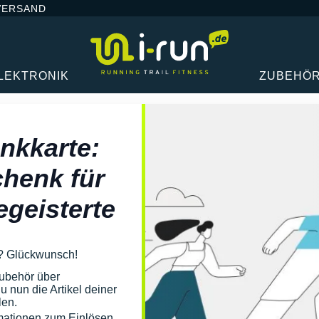
VERSAND
LEKTRONIK
ZUBEHÖ
nkkarte:
chenk für
egeisterte
? Glückwunsch!
ubehör über
u nun die Artikel deiner
len.
ormationen zum Einlösen