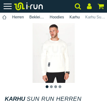
Herren
Bekleidung
Hoodies
Karhu
Karhu Sun Run Herren
1
2
3
4
KARHU
SUN RUN HERREN