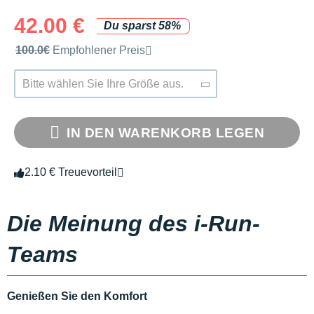
42.00 €
Du sparst 58%
Unverbindliche Preisempfehlung der Marke
100.0€
Empfohlener Preis
Bitte wählen Sie Ihre Größe aus.
IN DEN WARENKORB LEGEN
2.10 € Treuevorteil
Die Meinung des i-Run-
Teams
Genießen Sie den Komfort