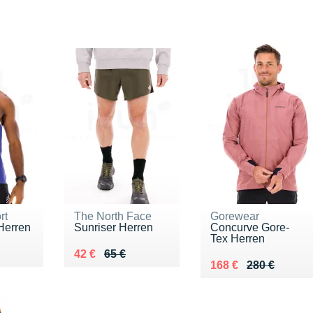
rt
The North Face
Gorewear
Herren
Sunriser Herren
Concurve Gore-
Tex Herren
0 €
Au lieu de 65 €
Vendu 42 €
42 €
65 €
Au lieu de 280 €
Vendu 168 €
168 €
280 €