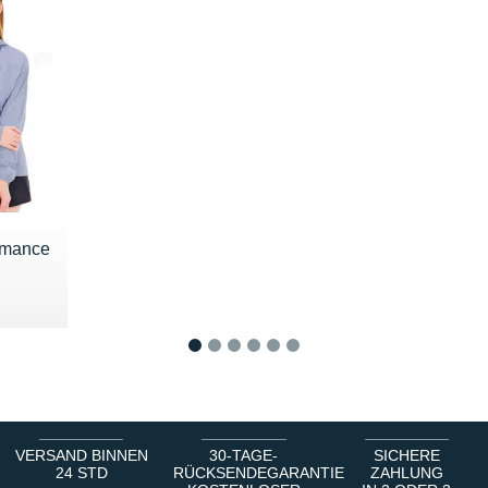
rmance
70 €
1
2
3
4
5
6
VERSAND BINNEN
30-TAGE-
SICHERE
24 STD
RÜCKSENDEGARANTIE
ZAHLUNG