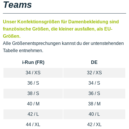
Teams
Unser Konfektionsgrößen für Damenbekleidung sind
französische Größen, die kleiner ausfallen, als EU-
Größen.
Alle Größenentsprechungen kannst du der untenstehenden
Tabelle entnehmen.
i-Run (FR)
DE
34 / XS
32 / XS
36 / S
34 / S
38 / S
36 / S
40 / M
38 / M
42 / L
40 / L
44 / XL
42 / XL