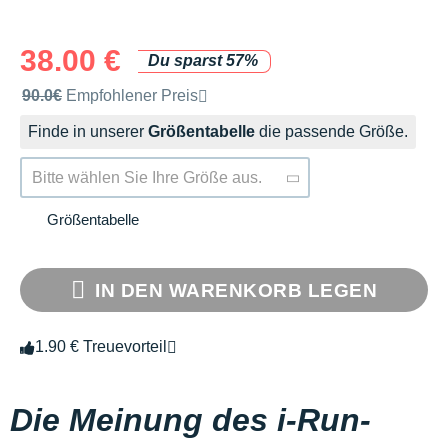
38.00 €
Du sparst 57%
Unverbindliche Preisempfehlung der Marke
90.0€
Empfohlener Preis
Finde in unserer
Größentabelle
die passende Größe.
Bitte wählen Sie Ihre Größe aus.
Größentabelle
IN DEN WARENKORB LEGEN
1.90 € Treuevorteil
Die Meinung des i-Run-