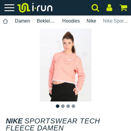
Damen
Bekleidung
Hoodies
Nike
Nike Sportswear Tech Fleece Damen
1
2
3
4
NIKE
SPORTSWEAR TECH
FLEECE DAMEN