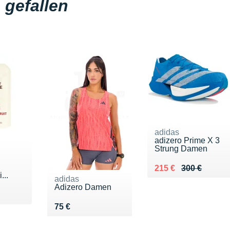
gefallen
adidas
adizero Prime X 3
Strung Damen
Au lieu de 300 €
Vendu 215 €
215 €
300 €
...
adidas
Adizero Damen
€
Vendu 75 €
75 €