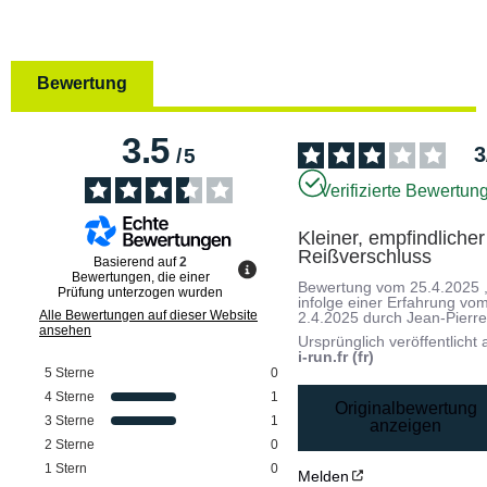
Bewertung
3.5
3
/
5
Verifizierte Bewertun
Kleiner, empfindlicher 
Reißverschluss
Basierend auf
2
Bewertungen, die einer
Bewertung vom
25.4.2025
Prüfung unterzogen wurden
infolge einer Erfahrung vo
Alle Bewertungen auf dieser Website
2.4.2025
durch
Jean-Pierre
ansehen
Ursprünglich veröffentlicht 
i-run.fr (fr)
5
Sterne
0
4
Sterne
1
Originalbewertung
3
Sterne
1
anzeigen
2
Sterne
0
1
Stern
0
Melden