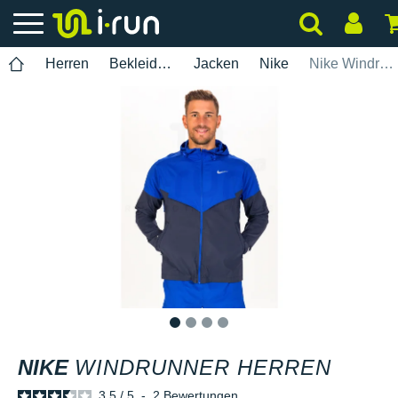
Herren
Bekleidung
Jacken
Nike
Nike Windrunner Herren
1
2
3
4
NIKE
WINDRUNNER HERREN
3.5
/
5
-
2
Bewertungen