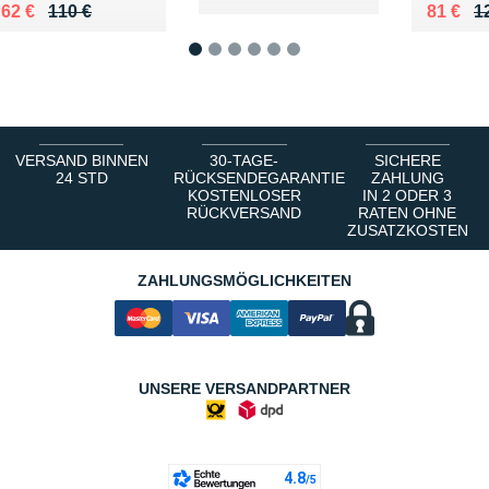
Au lieu de 110 €
Vendu 62 €
Au lieu
Vendu 
62 €
110 €
81 €
1
1
2
3
4
5
6
VERSAND BINNEN
30-TAGE-
SICHERE
24 STD
RÜCKSENDEGARANTIE
ZAHLUNG
KOSTENLOSER
IN 2 ODER 3
RÜCKVERSAND
RATEN OHNE
ZUSATZKOSTEN
ZAHLUNGSMÖGLICHKEITEN
UNSERE VERSANDPARTNER