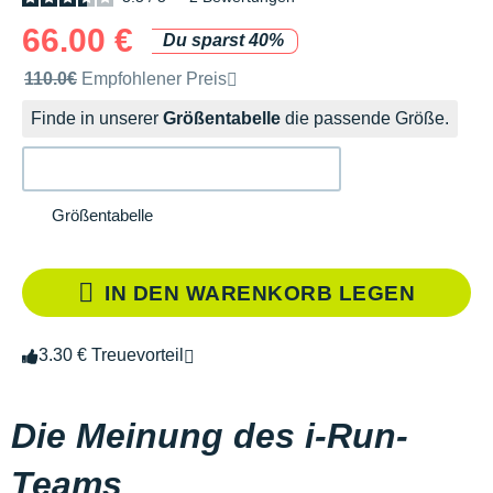
66.00 €
Du sparst 40%
Unverbindliche Preisempfehlung der Marke
110.0€
Empfohlener Preis
Finde in unserer
Größentabelle
die passende Größe.
Größentabelle
IN DEN WARENKORB LEGEN
3.30 € Treuevorteil
Die Meinung des i-Run-
Teams