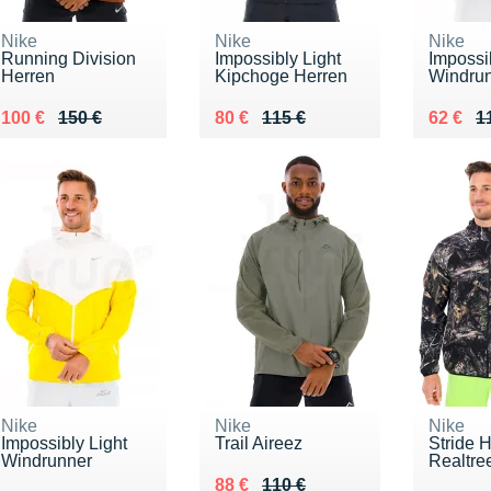
Nike
Nike
Nike
Running Division
Impossibly Light
Impossi
Herren
Kipchoge Herren
Windru
Au lieu de 150 €
Vendu 100 €
Au lieu de 115 €
Vendu 80 €
Au lieu
Vendu 
100 €
150 €
80 €
115 €
62 €
1
Nike
Nike
Nike
Impossibly Light
Trail Aireez
Stride 
Windrunner
Realtre
Au lieu de 110 €
Vendu 88 €
88 €
110 €