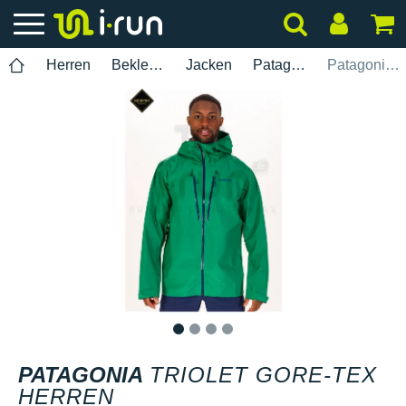
Herren
Bekleidung
Jacken
Patagonia
Patagonia Triolet Gore-Tex Herren
1
2
3
4
PATAGONIA
TRIOLET GORE-TEX
HERREN