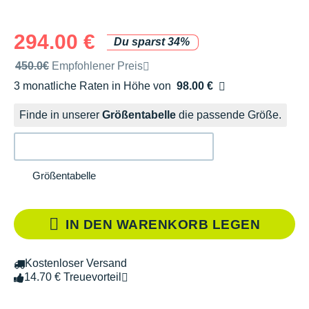
294.00 €
Du sparst 34%
Unverbindliche Preisempfehlung der Marke
450.0€
Empfohlener Preis
3 monatliche Raten in Höhe von
98.00 €
Ohne Zusatzkosten
Finde in unserer
Größentabelle
die passende Größe.
Größentabelle
IN DEN WARENKORB LEGEN
Kostenloser Versand
14.70 € Treuevorteil