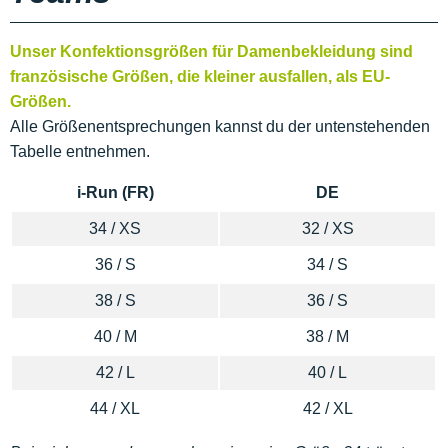
Unser Konfektionsgrößen für Damenbekleidung sind
französische Größen, die kleiner ausfallen, als EU-
Größen.
Alle Größenentsprechungen kannst du der untenstehenden
Tabelle entnehmen.
i-Run (FR)
DE
34 / XS
32 / XS
36 / S
34 / S
38 / S
36 / S
40 / M
38 / M
42 / L
40 / L
44 / XL
42 / XL