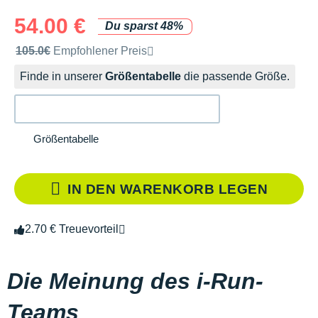
54.00 €
Du sparst 48%
Unverbindliche Preisempfehlung der Marke
105.0€
Empfohlener Preis
Finde in unserer
Größentabelle
die passende Größe.
Größentabelle
IN DEN WARENKORB LEGEN
2.70 € Treuevorteil
Die Meinung des i-Run-
Teams