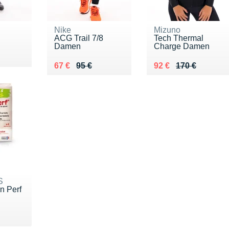
Nike
Mizuno
ACG Trail 7/8
Tech Thermal
Damen
Charge Damen
00 €
Au lieu de 95 €
Vendu 67 €
Au lieu de 170 €
Vendu 92 €
67 €
95 €
92 €
170 €
S
'n Perf
€