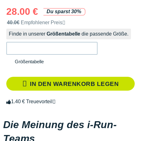
28.00 €
Du sparst 30%
Unverbindliche Preisempfehlung der Marke
40.0€
Empfohlener Preis
Finde in unserer
Größentabelle
die passende Größe.
Größentabelle
IN DEN WARENKORB LEGEN
1.40 € Treuevorteil
Die Meinung des i-Run-
Teams