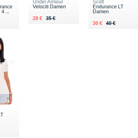
Under Armour
Scott
rance
Velociti Damen
Endurance LT
4 ...
Damen
Au lieu de 35 €
Vendu 28 €
28 €
35 €
0 €
Au lieu de 40 €
Vendu 30 €
30 €
40 €
LT
0 €