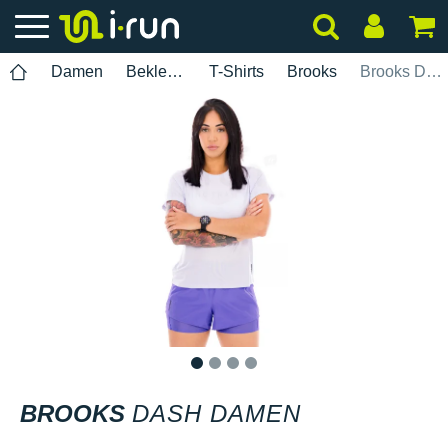
Damen
Bekleidung
T-Shirts
Brooks
Brooks Dash Damen
1
2
3
4
BROOKS
DASH DAMEN