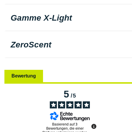
Gamme X-Light
ZeroScent
Bewertung
5
/
5
Basierend auf
3
Bewertungen, die einer