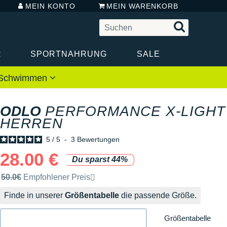
MEIN KONTO
MEIN WARENKORB
R
SPORTNAHRUNG
SALE
 / Schwimmen
ODLO
PERFORMANCE X-LIGHT
HERREN
5
/
5
-
3
Bewertungen
28.00 €
Du sparst 44%
Unverbindliche Preisempfehlung der Marke
50.0€
Empfohlener Preis
Finde in unserer
Größentabelle
die passende Größe.
Größentabelle