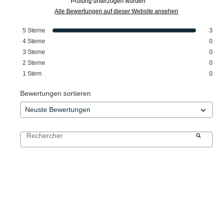
Prüfung unterzogen wurden
Alle Bewertungen auf dieser Website ansehen
5
Sterne
3
4
Sterne
0
3
Sterne
0
2
Sterne
0
1
Stern
0
Bewertungen sortieren