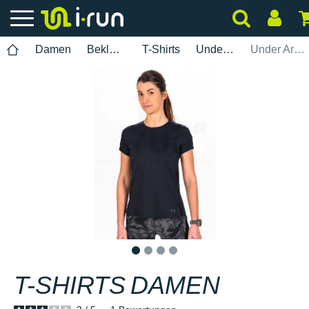
Damen
Bekleidung
T-Shirts
Under Armour
Under Armour Iso-Chill 200 Laser Damen
1
2
3
4
T-SHIRTS
DAMEN