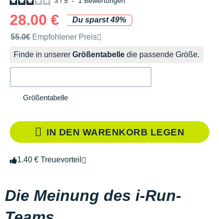
3
/
5
-
1
Bewertungen
28.00 €
Du sparst 49%
Unverbindliche Preisempfehlung der Marke
55.0€
Empfohlener Preis
Finde in unserer
Größentabelle
die passende Größe.
Größentabelle
IN DEN WARENKORB LEGEN
1.40 € Treuevorteil
Die Meinung des i-Run-
Teams