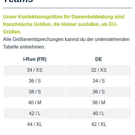
Unser Konfektionsgrößen für Damenbekleidung sind
französische Größen, die kleiner ausfallen, als EU-
Größen.
Alle Größenentsprechungen kannst du der untenstehenden
Tabelle entnehmen.
i-Run (FR)
DE
34 / XS
32 / XS
36 / S
34 / S
38 / S
36 / S
40 / M
38 / M
42 / L
40 / L
44 / XL
42 / XL