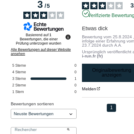
3
3
/
5
Verifizierte Bewertun
Etwas dick
Basierend auf
1
Bewertung vom
25.8.2024
Bewertungen, die einer
infolge einer Erfahrung vo
Prüfung unterzogen wurden
23.7.2024
durch
A.A.
Alle Bewertungen auf dieser Website
Ursprünglich veröffentlicht 
ansehen
i-run.fr (fr)
5
Sterne
0
Originalbewertung
4
Sterne
0
anzeigen
3
Sterne
1
2
Sterne
0
Melden
1
Stern
0
Bewertungen sortieren
1