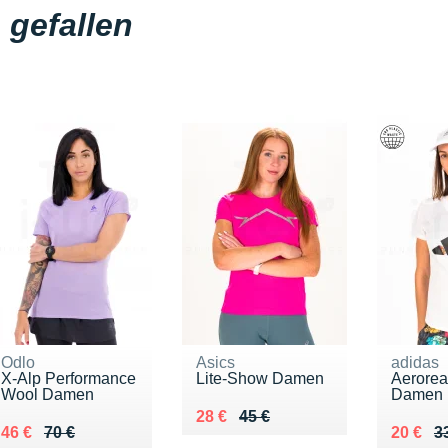
gefallen
Odlo
Asics
adidas
X-Alp Performance
Lite-Show Damen
Aerorea
Wool Damen
Damen
Au lieu de 45 €
Vendu 28 €
28 €
45 €
Au lieu de 70 €
Vendu 46 €
Au lieu
Vendu 
46 €
70 €
20 €
3