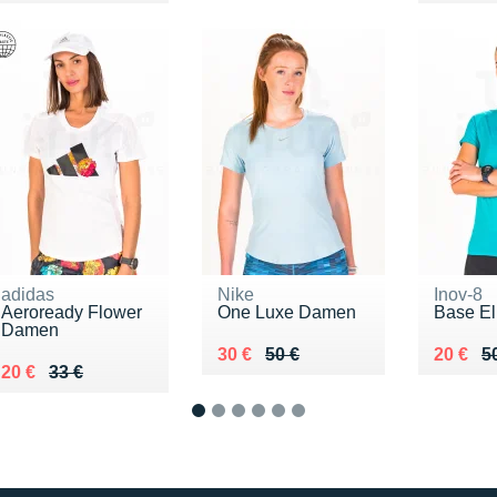
adidas
Nike
Inov-8
Aeroready Flower
One Luxe Damen
Base El
Damen
Au lieu de 50 €
Vendu 30 €
Au lieu
Vendu 
30 €
50 €
20 €
5
Au lieu de 33 €
Vendu 20 €
20 €
33 €
1
2
3
4
5
6