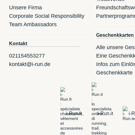
Unsere Firma
Freundschaftsw
Corporate Social Responsibility
Partnerprogra
Team Ambassadors
Geschenkkarten
Kontakt
Alle unsere Ge
021154553277
Eine Geschenkk
kontakt@i-run.de
Infos zum Einlö
Geschenkkarte
i-Run.fr
i-Run.it
i-R