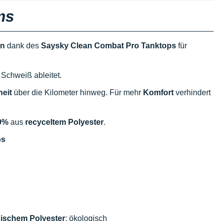
ms
en
dank des
Saysky Clean Combat Pro Tanktops
für
 Schweiß ableitet.
eit
über die Kilometer hinweg. Für mehr
Komfort
verhindert
0%
aus
recyceltem Polyester
.
ps
nischem Polyester
: ökologisch