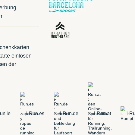
erbung
mm
schenkkarten
arte einlösen
sen der
un.ie
i-Run.es
i-Run.de
i-Run.at
i-Ru