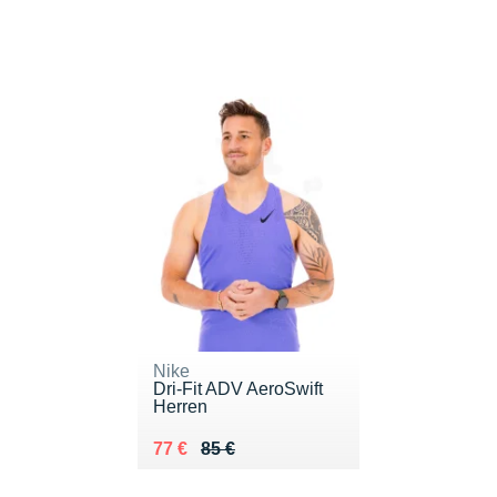
Nike
Dri-Fit ADV AeroSwift
Herren
Au lieu de 85 €
Vendu 77 €
77 €
85 €