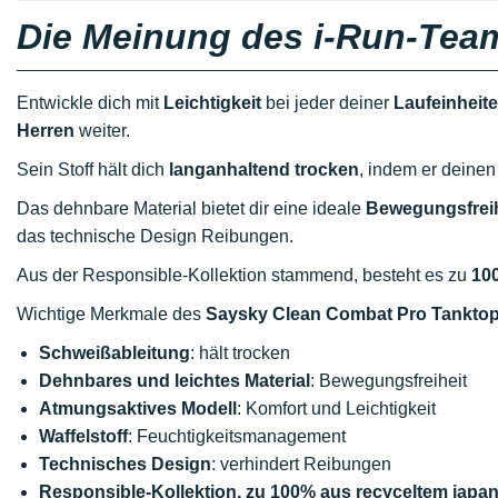
Die Meinung des i-Run-Tea
Entwickle dich mit
Leichtigkeit
bei jeder deiner
Laufeinheit
Herren
weiter.
Sein Stoff hält dich
langanhaltend trocken
, indem er deinen
Das dehnbare Material bietet dir eine ideale
Bewegungsfreih
das technische Design Reibungen.
Aus der Responsible-Kollektion stammend, besteht es zu
10
Wichtige Merkmale des
Saysky Clean Combat Pro Tankto
Schweißableitung
: hält trocken
Dehnbares und leichtes Material
: Bewegungsfreiheit
Atmungsaktives Modell
: Komfort und Leichtigkeit
Waffelstoff
: Feuchtigkeitsmanagement
Technisches Design
: verhindert Reibungen
Responsible-Kollektion, zu 100% aus recyceltem japa