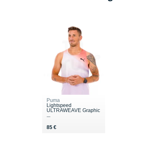
Puma
Lightspeed
ULTRAWEAVE Graphic
...
Vendu 85 €
85 €