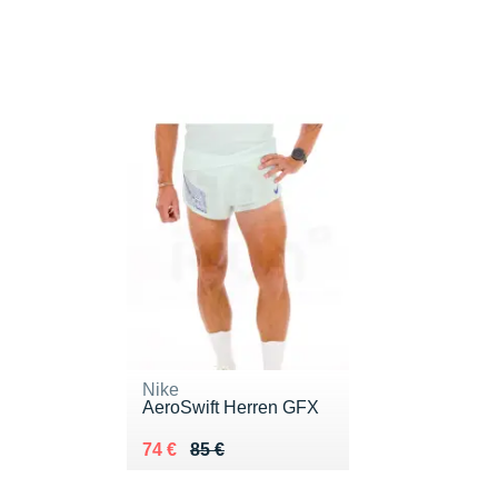
Nike
AeroSwift Herren GFX
Au lieu de 85 €
Vendu 74 €
74 €
85 €