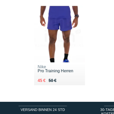
Nike
Pro Training Herren
Au lieu de 50 €
Vendu 45 €
45 €
50 €
VERSAND BINNEN 24 STD
30-TAG
KOSTE