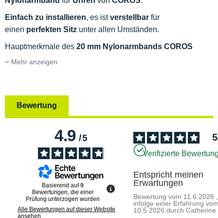
Nylonarmband
für
Uhren
von
COROS
.
Einfach zu installieren
, es ist
verstellbar
für
einen
perfekten Sitz
unter allen Umständen.
Hauptmerkmale des
20 mm Nylonarmbands COROS
Mehr anzeigen
Bewertung
4.9
5
/
5
Verifizierte Bewertun
Entspricht meinen 
Erwartungen
Basierend auf
9
Bewertungen, die einer
Bewertung vom
11.6.2026
Prüfung unterzogen wurden
infolge einer Erfahrung vo
Alle Bewertungen auf dieser Website
10.5.2026
durch
Catherine
ansehen