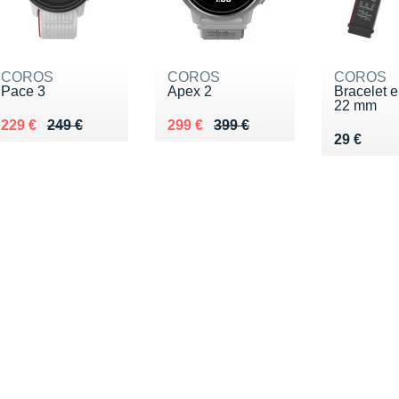
COROS
COROS
COROS
Pace 3
Apex 2
Bracelet e
22 mm
Au lieu de 249 €
Vendu 229 €
Au lieu de 399 €
Vendu 299 €
229 €
249 €
299 €
399 €
Vendu 29
29 €