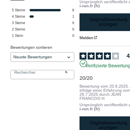
Ursprünglich veröffentlicht 
i-run.fr (fr)
5
Sterne
8
4
Sterne
1
Originalbewertung
3
Sterne
0
anzeigen
2
Sterne
0
1
Stern
0
Melden
Bewertungen sortieren
4
Verifizierte Bewertun
20/20
Bewertung vom
20.8.2025
infolge einer Erfahrung vo
28.7.2025
durch
JEAN
FRANCOIS H.
Ursprünglich veröffentlicht 
i-run.fr (fr)
Originalbewertung
anzeigen