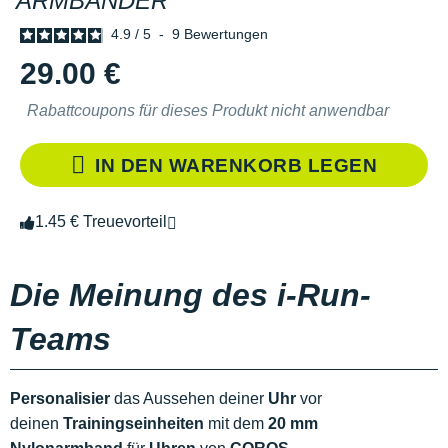
ARMBÄNDER
4.9
/
5
-
9
Bewertungen
29.00 €
Rabattcoupons für dieses Produkt nicht anwendbar
IN DEN WARENKORB LEGEN
1.45 € Treuevorteil
Die Meinung des i-Run-
Teams
Personalisier
das Aussehen deiner
Uhr
vor
deinen
Trainingseinheiten
mit dem
20 mm