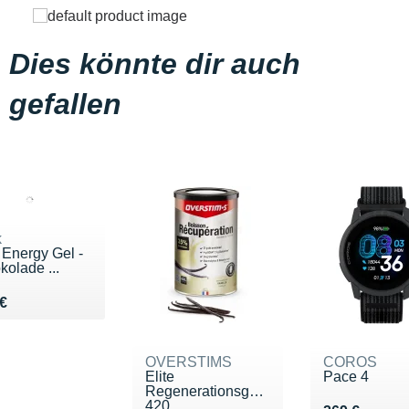
Dies könnte dir auch
gefallen
k
 Energy Gel -
kolade ...
u 3.75 €
 €
OVERSTIMS
COROS
Élite
Pace 4
Regenerationsgetränk
420...