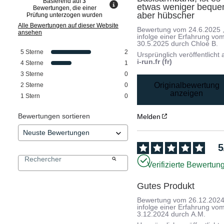
Basierend auf
3
etwas weniger bequem
Bewertungen, die einer
aber hübscher
Prüfung unterzogen wurden
Alle Bewertungen auf dieser Website
Bewertung vom
24.6.2025
ansehen
infolge einer Erfahrung vo
30.5.2025
durch
Chloé B.
5
Sterne
2
Ursprünglich veröffentlicht 
i-run.fr (fr)
4
Sterne
1
3
Sterne
0
Originalbewertung
2
Sterne
0
anzeigen
1
Stern
0
Bewertungen sortieren
Melden
5
Verifizierte Bewertun
Gutes Produkt
Bewertung vom
26.12.202
infolge einer Erfahrung vo
3.12.2024
durch
A.M.