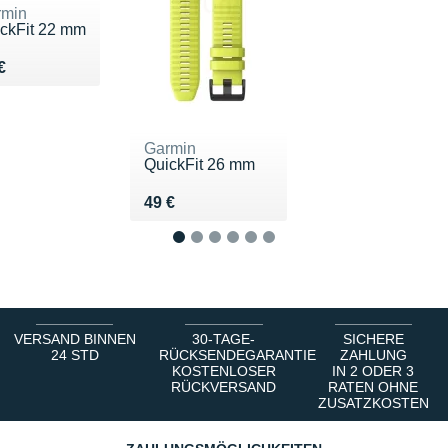
rmin
ckFit 22 mm
du 49 €
€
Garmin
QuickFit 26 mm
Vendu 49 €
49 €
1
2
3
4
5
6
VERSAND BINNEN
30-TAGE-
SICHERE
24 STD
RÜCKSENDEGARANTIE
ZAHLUNG
KOSTENLOSER
IN 2 ODER 3
RÜCKVERSAND
RATEN OHNE
ZUSATZKOSTEN