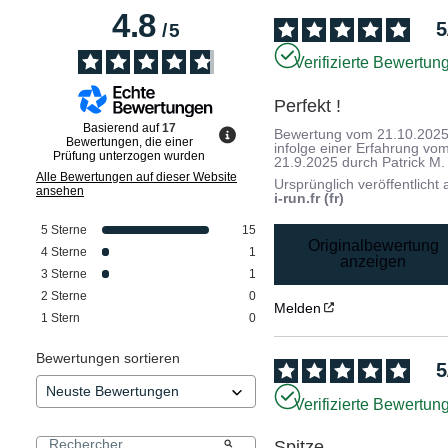
4.8
5
/
5
Verifizierte Bewertun
Perfekt !
Basierend auf
17
Bewertung vom
21.10.202
Bewertungen, die einer
infolge einer Erfahrung vo
Prüfung unterzogen wurden
21.9.2025
durch
Patrick M.
Alle Bewertungen auf dieser Website
Ursprünglich veröffentlicht 
ansehen
i-run.fr (fr)
5
Sterne
15
Originalbewertung
4
Sterne
1
anzeigen
3
Sterne
1
2
Sterne
0
Melden
1
Stern
0
Bewertungen sortieren
5
Verifizierte Bewertun
Spitze