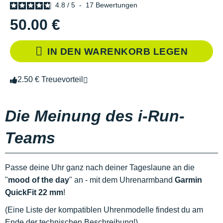
4.8
/
5
-
17
Bewertungen
50.00 €
IN DEN WARENKORB LEGEN
2.50 € Treuevorteil
Die Meinung des i-Run-
Teams
Passe deine Uhr ganz nach deiner Tageslaune an die
"
mood of the day
" an - mit dem Uhrenarmband
Garmin
QuickFit 22 mm
!
(Eine Liste der kompatiblen Uhrenmodelle findest du am
Ende der technischen Beschreibung!)