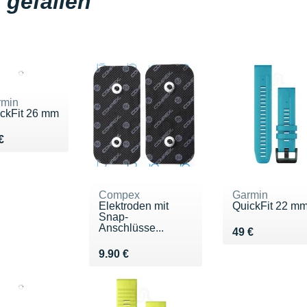
gefallen
rmin
ckFit 26 mm
du 49 €
€
Compex
Garmin
Elektroden mit
QuickFit 22 m
Snap-
Anschlüsse...
Vendu 49 €
49 €
Vendu 9.90 €
9.90 €