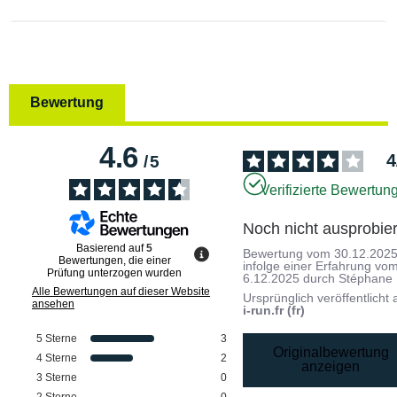
Bewertung
4.6
4
/
5
Verifizierte Bewertun
Noch nicht ausprobier
Basierend auf
5
Bewertung vom
30.12.202
Bewertungen, die einer
infolge einer Erfahrung vo
Prüfung unterzogen wurden
6.12.2025
durch
Stéphane 
Alle Bewertungen auf dieser Website
Ursprünglich veröffentlicht 
ansehen
i-run.fr (fr)
5
Sterne
3
Originalbewertung
4
Sterne
2
anzeigen
3
Sterne
0
2
Sterne
0