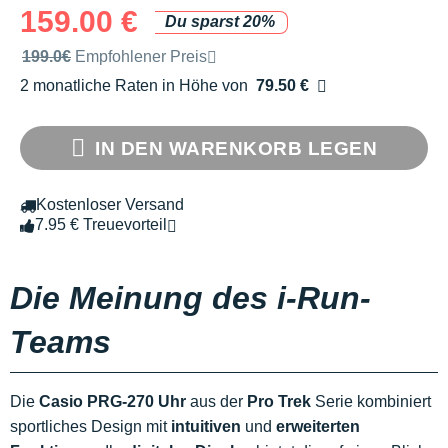
159.00 €
Du sparst 20%
Unverbindliche Preisempfehlung der Marke
199.0€
Empfohlener Preis
2 monatliche Raten in Höhe von
79.50 €
Ohne Zusatzkosten
IN DEN WARENKORB LEGEN
Kostenloser Versand
7.95 € Treuevorteil
Die Meinung des i-Run-
Teams
Die
Casio PRG-270 Uhr
aus der
Pro Trek
Serie kombiniert
sportliches Design mit
intuitiven
und
erweiterten