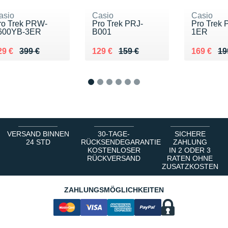
asio
Casio
Casio
ro Trek PRW-
Pro Trek PRJ-
Pro Trek 
600YB-3ER
B001
1ER
 lieu de 399 €
endu 329 €
Au lieu de 159 €
Vendu 129 €
Au lieu d
Vendu 16
29 €
399 €
129 €
159 €
169 €
19
1
2
3
4
5
6
VERSAND BINNEN
30-TAGE-
SICHERE
24 STD
RÜCKSENDEGARANTIE
ZAHLUNG
KOSTENLOSER
IN 2 ODER 3
RÜCKVERSAND
RATEN OHNE
ZUSATZKOSTEN
ZAHLUNGSMÖGLICHKEITEN