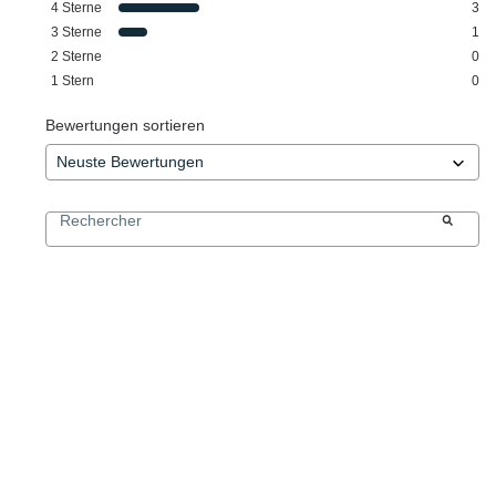
4
Sterne
3
3
Sterne
1
2
Sterne
0
1
Stern
0
Bewertungen sortieren