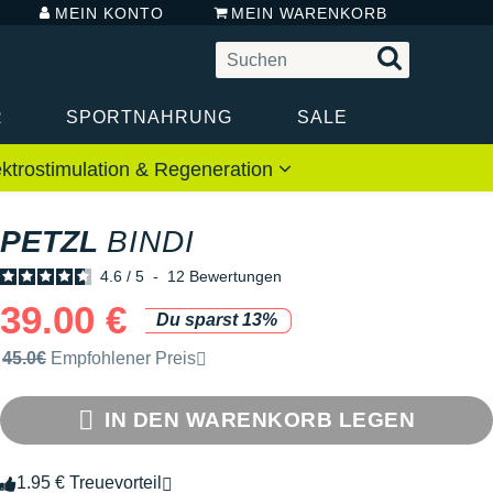
MEIN KONTO
MEIN WARENKORB
R
SPORTNAHRUNG
SALE
ektrostimulation & Regeneration
PETZL
BINDI
4.6
/
5
-
12
Bewertungen
39.00 €
Du sparst 13%
Unverbindliche Preisempfehlung der Marke
45.0€
Empfohlener Preis
IN DEN WARENKORB LEGEN
1.95 € Treuevorteil