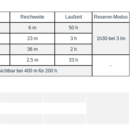
Reichweite
Laufzeit
Reserve-Modus
6 m
50 h
23 m
3 h
1h30 bei 3 lm
36 m
2 h
2,5 m
33 h
-
sichtbar bei 400 m für 200 h