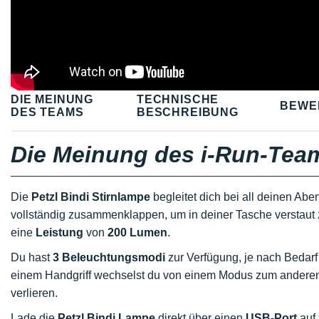
DIE MEINUNG
TECHNISCHE
BEWE
DES TEAMS
BESCHREIBUNG
Die Meinung des i-Run-Tea
Die
Petzl Bindi Stirnlampe
begleitet dich bei all deinen Abe
vollständig zusammenklappen, um in deiner Tasche verstaut 
eine
Leistung
von
200 Lumen
.
Du hast
3 Beleuchtungsmodi
zur Verfügung, je nach Bedar
einem Handgriff wechselst du von einem Modus zum anderen, 
verlieren.
Lade die
Petzl Bindi Lampe
direkt über einen
USB-Port
auf.