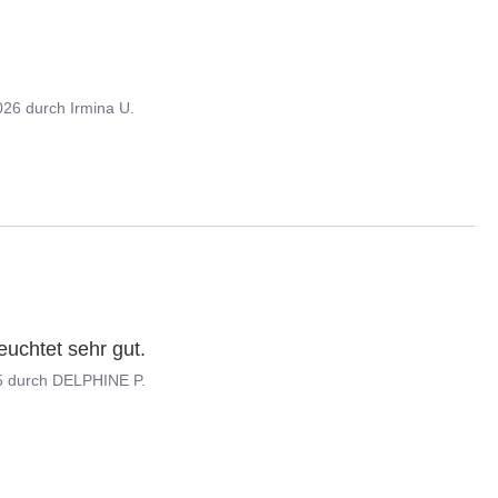
026
durch
Irmina U.
leuchtet sehr gut.
5
durch
DELPHINE P.