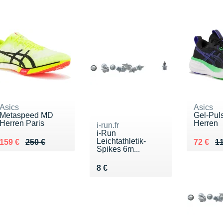
Asics
Asics
Metaspeed MD
Gel-Pul
Herren Paris
Herren
i-run.fr
i-Run
Leichtathletik-
Au lieu de 250 €
Vendu 159 €
Au lieu 
Vendu 7
159 €
250 €
72 €
11
Spikes 6m...
Vendu 8 €
8 €