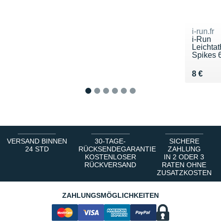
i-run.fr
i-Run
Leichtat
Spikes 6
Vendu 8
8 €
1
2
3
4
5
6
VERSAND BINNEN
30-TAGE-
SICHERE
24 STD
RÜCKSENDEGARANTIE
ZAHLUNG
KOSTENLOSER
IN 2 ODER 3
RÜCKVERSAND
RATEN OHNE
ZUSATZKOSTEN
ZAHLUNGSMÖGLICHKEITEN