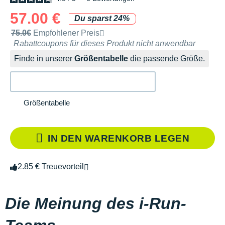
57.00 €
Du sparst 24%
Unverbindliche Preisempfehlung der Marke
75.0€
Empfohlener Preis
Rabattcoupons für dieses Produkt nicht anwendbar
Finde in unserer
Größentabelle
die passende Größe.
Größentabelle
IN DEN WARENKORB LEGEN
2.85 € Treuevorteil
Die Meinung des i-Run-