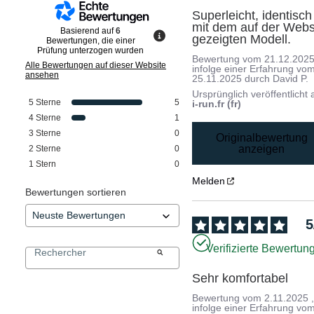
Superleicht, identisch 
mit dem auf der Websi
Basierend auf
6
gezeigten Modell.
Bewertungen, die einer
Prüfung unterzogen wurden
Bewertung vom
21.12.202
Alle Bewertungen auf dieser Website
infolge einer Erfahrung vo
ansehen
25.11.2025
durch
David P.
Ursprünglich veröffentlicht 
5
Sterne
5
i-run.fr (fr)
4
Sterne
1
3
Sterne
0
Originalbewertung
anzeigen
2
Sterne
0
1
Stern
0
Melden
Bewertungen sortieren
5
Verifizierte Bewertun
Sehr komfortabel
Bewertung vom
2.11.2025
infolge einer Erfahrung vo