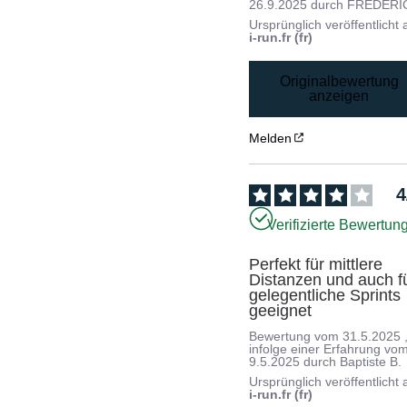
26.9.2025
durch
FREDERIC
Ursprünglich veröffentlicht 
i-run.fr (fr)
Originalbewertung
anzeigen
Melden
4
Verifizierte Bewertun
Perfekt für mittlere 
Distanzen und auch fü
gelegentliche Sprints 
geeignet
Bewertung vom
31.5.2025
infolge einer Erfahrung vo
9.5.2025
durch
Baptiste B.
Ursprünglich veröffentlicht 
i-run.fr (fr)