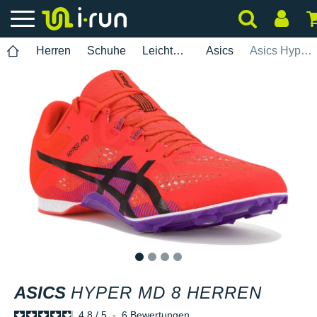
Herren
Schuhe
Leichtathletik
Asics
Asics Hyper MD 8 Herren
1
2
3
4
ASICS
HYPER MD 8 HERREN
4.8
/
5
-
6
Bewertungen