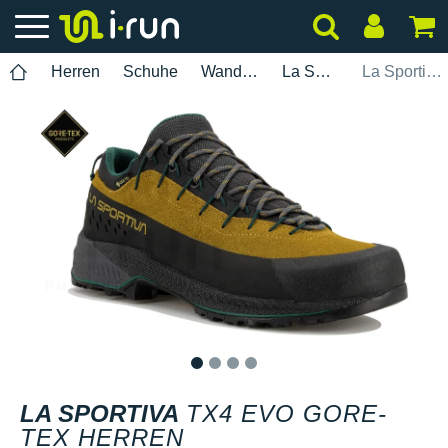
Herren
Schuhe
Wanderung
La Sportiva
La Sportiva TX4 Evo Gore-Tex Herren
1
2
3
4
LA SPORTIVA
TX4 EVO GORE-
TEX HERREN