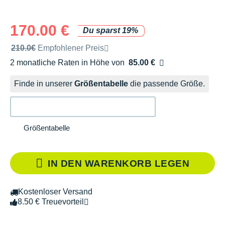
170.00 €
Du sparst 19%
Unverbindliche Preisempfehlung der Marke
210.0€
Empfohlener Preis
2 monatliche Raten in Höhe von
85.00 €
Ohne Zusatzkosten
Finde in unserer
Größentabelle
die passende Größe.
Größentabelle
IN DEN WARENKORB LEGEN
Kostenloser Versand
8.50 € Treuevorteil