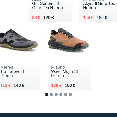
Gel-Sonoma 8
Akyra II Gore-Tex
Gore-Tex Herren
Herren
Au lieu de 120 €
Vendu 88 €
Au lieu de 180 €
Vendu 154 €
88 €
120 €
154 €
180 €
Merrell
Mizuno
Trail Glove 8
Wave Mujin 11
Herren
Herren
Au lieu de 140 €
Vendu 112 €
Au lieu de 160 €
Vendu 120 €
112 €
140 €
120 €
160 €
1
2
3
4
5
6