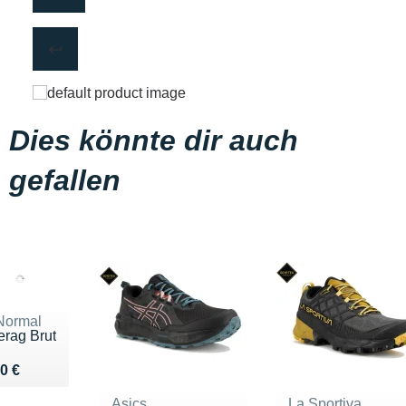
Dies könnte dir auch
gefallen
Normal
erag Brut
ndu 200 €
0 €
Asics
La Sportiva