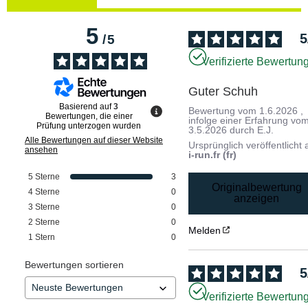
5
5
/
5
Verifizierte Bewertun
Guter Schuh
Basierend auf
3
Bewertung vom
1.6.2026
,
Bewertungen, die einer
infolge einer Erfahrung vo
Prüfung unterzogen wurden
3.5.2026
durch
E.J.
Alle Bewertungen auf dieser Website
Ursprünglich veröffentlicht 
ansehen
i-run.fr (fr)
5
Sterne
3
Originalbewertung
4
Sterne
0
anzeigen
3
Sterne
0
2
Sterne
0
Melden
1
Stern
0
Bewertungen sortieren
5
Verifizierte Bewertun