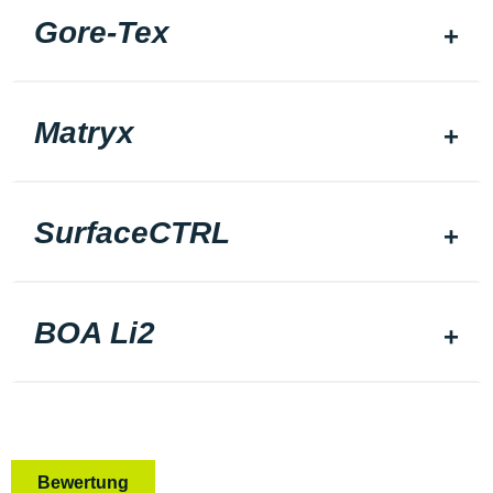
Gore-Tex
Matryx
SurfaceCTRL
BOA Li2
Bewertung