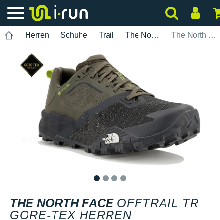
Herren
Schuhe
Trail
The North Face
The North Face Offtrail TR Gore-Tex Herren
1
2
3
4
THE NORTH FACE
OFFTRAIL TR
GORE-TEX HERREN