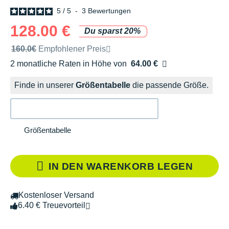
5
/
5
-
3
Bewertungen
128.00 €
Du sparst 20%
Unverbindliche Preisempfehlung der Marke
160.0€
Empfohlener Preis
2 monatliche Raten in Höhe von
64.00 €
Ohne Zusatzkosten
Finde in unserer
Größentabelle
die passende Größe.
Größentabelle
IN DEN WARENKORB LEGEN
Kostenloser Versand
6.40 € Treuevorteil