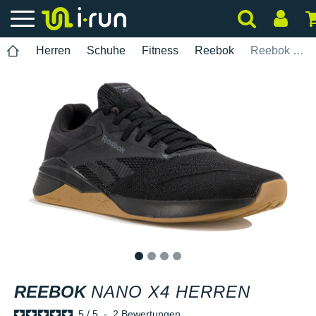
Herren
Schuhe
Fitness
Reebok
Reebok Nano X4 Herren
1
2
3
4
REEBOK
NANO X4 HERREN
5
/
5
-
2
Bewertungen