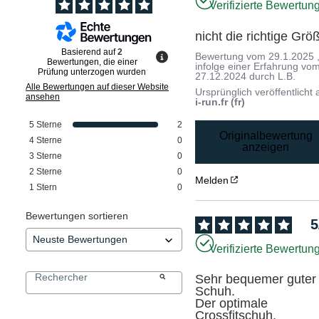
Verifizierte Bewertun
nicht die richtige Grö
Basierend auf
2
Bewertung vom
29.1.2025
Bewertungen, die einer
infolge einer Erfahrung vo
Prüfung unterzogen wurden
27.12.2024
durch
L.B.
Alle Bewertungen auf dieser Website
Ursprünglich veröffentlicht 
ansehen
i-run.fr (fr)
5
Sterne
2
Originalbewertung
4
Sterne
0
anzeigen
3
Sterne
0
2
Sterne
0
Melden
1
Stern
0
Bewertungen sortieren
5
Verifizierte Bewertun
Sehr bequemer guter 
Schuh.

Der optimale 
Crossfitschuh.