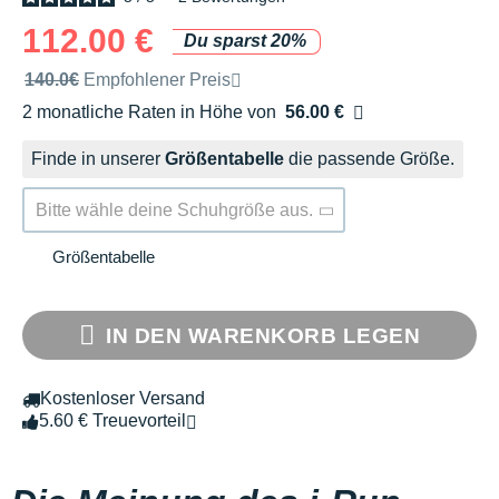
112.00 €
Du sparst 20%
Unverbindliche Preisempfehlung der Marke
140.0€
Empfohlener Preis
2 monatliche Raten in Höhe von
56.00 €
Ohne Zusatzkosten
Finde in unserer
Größentabelle
die passende Größe.
Bitte wähle deine Schuhgröße aus.
Größentabelle
IN DEN WARENKORB LEGEN
Kostenloser Versand
5.60 € Treuevorteil