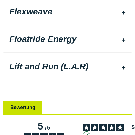
Flexweave
Floatride Energy
Lift and Run (L.A.R)
Bewertung
5
5
/
5