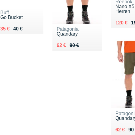
Reebok
Nano X5
Herren
Buff
Go Bucket
Au lieu 
Vendu 1
120 €
1
Au lieu de 40 €
Vendu 35 €
35 €
40 €
Patagonia
Quandary
Au lieu de 90 €
Vendu 62 €
62 €
90 €
Patagoni
Quandar
Au lieu 
Vendu 6
62 €
90