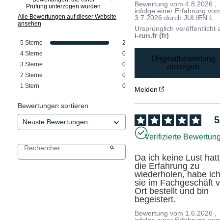
Bewertung vom
4.8.2026
,
Prüfung unterzogen wurden
infolge einer Erfahrung vo
Alle Bewertungen auf dieser Website
3.7.2026
durch
JULIEN L.
ansehen
Ursprünglich veröffentlicht 
i-run.fr (fr)
5
Sterne
2
4
Sterne
0
Originalbewertung
3
Sterne
0
anzeigen
2
Sterne
0
1
Stern
0
Melden
Bewertungen sortieren
5
Verifizierte Bewertun
Da ich keine Lust hatte
die Erfahrung zu 
wiederholen, habe ich
sie im Fachgeschäft v
Ort bestellt und bin 
begeistert.
Bewertung vom
1.6.2026
,