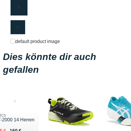
Dies könnte dir auch
gefallen
ics
-2000 14 Herren
 lieu de 160 €
ndu 115 €
5 €
160 €