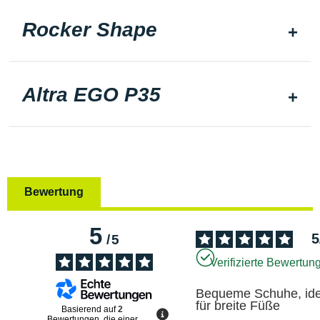
Rocker Shape
Altra EGO P35
Bewertung
5
5
/
5
Verifizierte Bewertun
Bequeme Schuhe, idea
für breite Füße
Basierend auf
2
Bewertungen, die einer