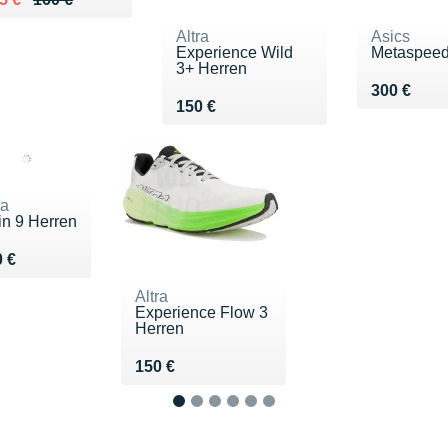
Altra
Asics
Experience Wild
Metaspee
3+ Herren
Vendu 300
300 €
Vendu 150 €
150 €
ra
in 9 Herren
ndu 160 €
 €
Altra
Experience Flow 3
Herren
Vendu 150 €
150 €
1
2
3
4
5
6