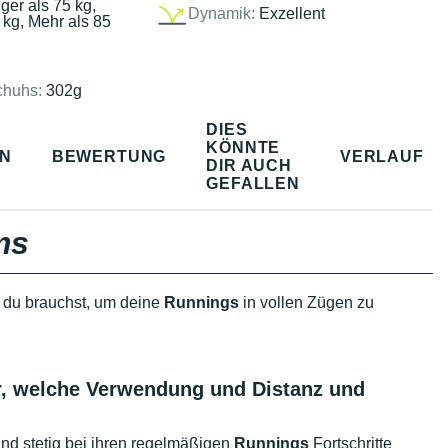
ger als 75 kg,
Dynamik:
Exzellent
 kg, Mehr als 85
chuhs:
302g
DIES
KÖNNTE
EN
BEWERTUNG
VERLAUF
DIR AUCH
GEFALLEN
ms
as du brauchst, um deine
Runnings
in vollen Zügen zu
er, welche Verwendung und Distanz und
und stetig bei ihren regelmäßigen
Runnings
Fortschritte