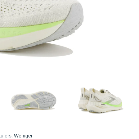
ufers:
Weniger