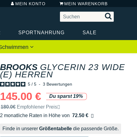
MEIN KONTO
MEIN WARENKORB
R
SPORTNAHRUNG
SALE
 / Schwimmen
BROOKS
GLYCERIN 23 WIDE
(E) HERREN
5
/
5
-
3
Bewertungen
145.00 €
Du sparst 19%
Unverbindliche Preisempfehlung der Marke
180.0€
Empfohlener Preis
2 monatliche Raten in Höhe von
72.50 €
Ohne Zusatzkosten
Finde in unserer
Größentabelle
die passende Größe.