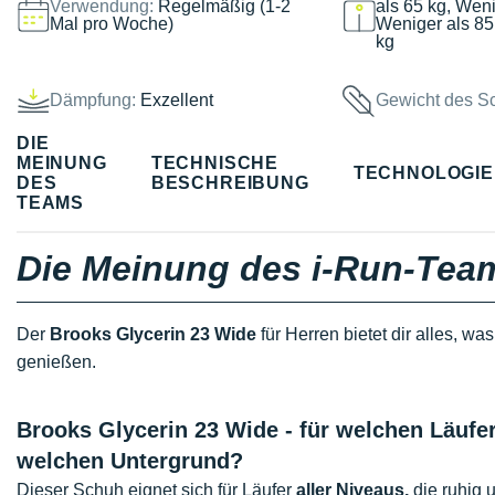
Verwendung:
Regelmäßig (1-2
als 65 kg, Weni
Mal pro Woche)
Weniger als 85
kg
Dämpfung:
Exzellent
Gewicht des S
DIE
MEINUNG
TECHNISCHE
TECHNOLOGI
DES
BESCHREIBUNG
TEAMS
Die Meinung des i-Run-Tea
Der
Brooks Glycerin 23 Wide
für Herren bietet dir alles, w
genießen.
Brooks Glycerin 23 Wide - für welchen Läuf
welchen Untergrund?
Dieser Schuh eignet sich für Läufer
aller Niveaus,
die ruhig 