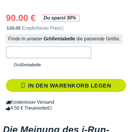
90.00 €
Du sparst 30%
Unverbindliche Preisempfehlung der Marke
130.0€
Empfohlener Preis
Finde in unserer
Größentabelle
die passende Größe.
Größentabelle
IN DEN WARENKORB LEGEN
Kostenloser Versand
4.50 € Treuevorteil
Die Meinung des i-Run-