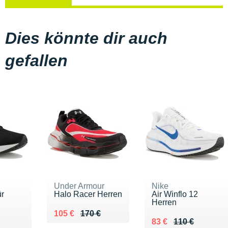
Dies könnte dir auch
gefallen
Under Armour
Nike
ür
Halo Racer Herren
Air Winflo 12
Herren
Au lieu de 170 €
Vendu 105 €
105 €
170 €
20 €
Au lieu de 110 €
Vendu 83 €
83 €
110 €