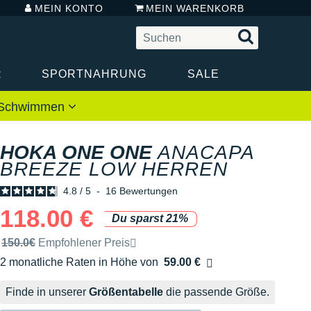
MEIN KONTO
MEIN WARENKORB
R
SPORTNAHRUNG
SALE
 / Schwimmen
HOKA ONE ONE
ANACAPA
BREEZE LOW HERREN
4.8
/
5
-
16
Bewertungen
118.00 €
Du sparst 21%
Unverbindliche Preisempfehlung der Marke
150.0€
Empfohlener Preis
2 monatliche Raten in Höhe von
59.00 €
Ohne Zusatzkosten
Finde in unserer
Größentabelle
die passende Größe.