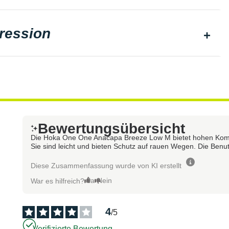
ression
Bewertungsübersicht
Die Hoka One One Anacapa Breeze Low M bietet hohen Komfo
Sie sind leicht und bieten Schutz auf rauen Wegen. Die Ben
Diese Zusammenfassung wurde von KI erstellt
Ja
Nein
War es hilfreich?
4
/
5
Verifizierte Bewertung