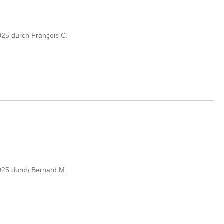
025
durch
François C.
025
durch
Bernard M.