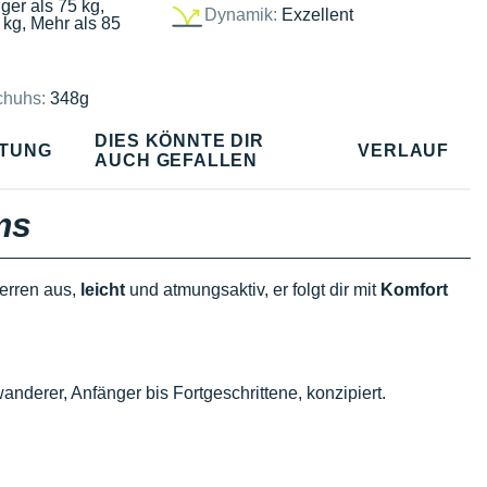
ger als 75 kg,
Dynamik:
Exzellent
 kg, Mehr als 85
chuhs:
348g
DIES KÖNNTE DIR
TUNG
VERLAUF
AUCH GEFALLEN
ms
erren aus,
leicht
und atmungsaktiv, er folgt dir mit
Komfort
derer, Anfänger bis Fortgeschrittene, konzipiert.