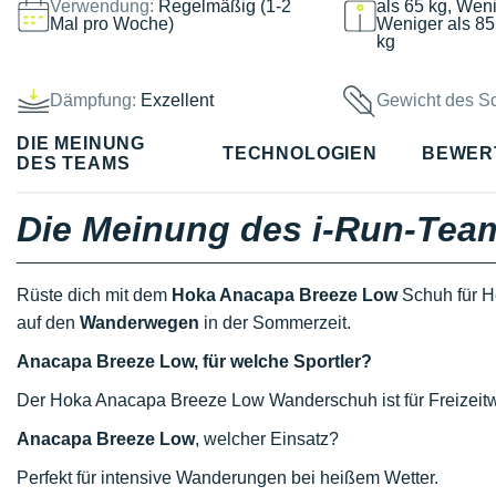
Verwendung:
Regelmäßig (1-2
als 65 kg, Weni
Mal pro Woche)
Weniger als 85
kg
Dämpfung:
Exzellent
Gewicht des S
DIE MEINUNG
TECHNOLOGIEN
BEWER
DES TEAMS
Die Meinung des i-Run-Tea
Rüste dich mit dem
Hoka Anacapa Breeze Low
Schuh für H
auf den
Wanderwegen
in der Sommerzeit.
Anacapa Breeze Low, für welche Sportler?
Der Hoka Anacapa Breeze Low Wanderschuh ist für Freizeitwan
Anacapa Breeze Low
, welcher Einsatz?
Perfekt für intensive Wanderungen bei heißem Wetter.