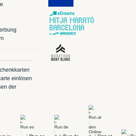
te
erbung
mm
schenkkarten
arte einlösen
sen der