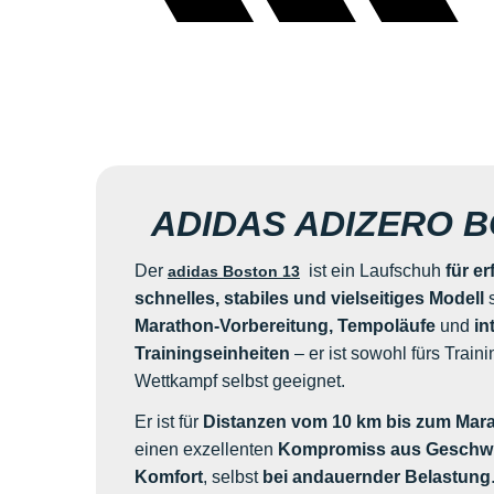
ADIDAS ADIZERO B
Der
ist ein Laufschuh
für e
adidas Boston 13
schnelles, stabiles und vielseitiges Modell
s
Marathon-Vorbereitung, Tempoläufe
und
in
Trainingseinheiten
– er ist sowohl fürs Traini
Wettkampf selbst geeignet.
Er ist für
Distanzen vom 10 km bis zum Mar
einen exzellenten
Kompromiss aus Geschwind
Komfort
, selbst
bei andauernder Belastung