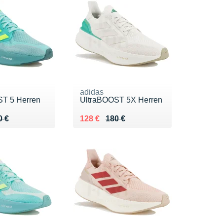
adidas
T 5 Herren
UltraBOOST 5X Herren
 180 €
8 €
Au lieu de 180 €
Vendu 128 €
0 €
128 €
180 €