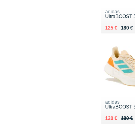
adidas
UltraBOOST 
Au lieu de 18
Vendu 125 €
125 €
180 €
adidas
UltraBOOST 
Au lieu de 18
Vendu 120 €
120 €
180 €