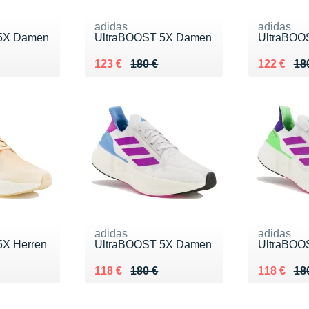
adidas
adidas
5X Damen
UltraBOOST 5X Damen
UltraBOO
0 €
Au lieu de 180 €
Vendu 123 €
Au lieu de
Vendu 12
123 €
180 €
122 €
18
adidas
adidas
5X Herren
UltraBOOST 5X Damen
UltraBOO
0 €
Au lieu de 180 €
Vendu 118 €
Au lieu de
Vendu 118
118 €
180 €
118 €
18