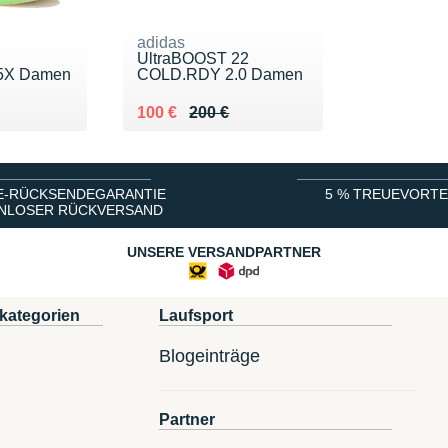
adidas
UltraBOOST 22
5X Damen
COLD.RDY 2.0 Damen
0 €
Au lieu de 200 €
Vendu 100 €
100 €
200 €
E-RÜCKSENDEGARANTIE
5 % TREUEVORTE
NLOSER RÜCKVERSAND
UNSERE VERSANDPARTNER
kategorien
Laufsport
Blogeinträge
Partner