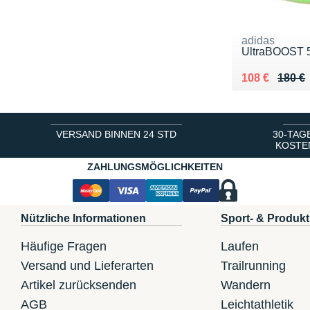
adidas
UltraBOOST 
Au lieu de 18
Vendu 108 €
108 €
180 €
VERSAND BINNEN 24 STD
30-TAG
KOSTE
ZAHLUNGSMÖGLICHKEITEN
Nützliche Informationen
Sport- & Produkt
Häufige Fragen
Laufen
Versand und Lieferarten
Trailrunning
Artikel zurücksenden
Wandern
AGB
Leichtathletik