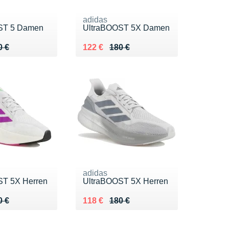
adidas
ST 5 Damen
UltraBOOST 5X Damen
 180 €
2 €
Au lieu de 180 €
Vendu 122 €
0 €
122 €
180 €
adidas
ST 5X Herren
UltraBOOST 5X Herren
 180 €
 €
Au lieu de 180 €
Vendu 118 €
0 €
118 €
180 €