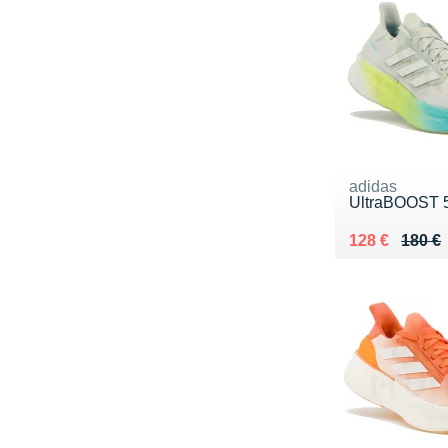
adidas
UltraBOOST 5
Au lieu de 18
Vendu 128 €
128 €
180 €