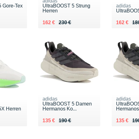
adidas
 Gore-Tex
UltraBOOST 5 Strung
adidas
Herren
UltraBOO
0 €
Au lieu de 230 €
Vendu 162 €
Au lieu de
Vendu 16
162 €
230 €
162 €
18
adidas
adidas
UltraBOOST 5 Damen
UltraBOOS
5X Herren
Hermanos Ko...
Hermanos 
0 €
Au lieu de 190 €
Vendu 135 €
Au lieu de
Vendu 13
135 €
190 €
135 €
19