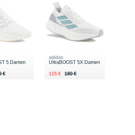
adidas
ST 5 Damen
UltraBOOST 5X Damen
 180 €
 €
Au lieu de 180 €
Vendu 115 €
0 €
115 €
180 €