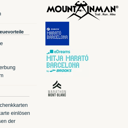
n
euevorteile
te
erbung
mm
schenkkarten
arte einlösen
sen der