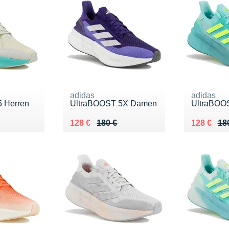
adidas
adidas
 Herren
UltraBOOST 5X Damen
UltraBOOS
0 €
Au lieu de 180 €
Vendu 128 €
Au lieu de
Vendu 12
128 €
180 €
128 €
18