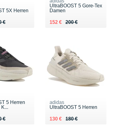
adidas
UltraBOOST 5 Gore-Tex
ST 5X Herren
Damen
 180 €
2 €
Au lieu de 200 €
Vendu 152 €
0 €
152 €
200 €
T 5 Herren
adidas
K...
UltraBOOST 5 Herren
 190 €
5 €
Au lieu de 180 €
Vendu 130 €
0 €
130 €
180 €