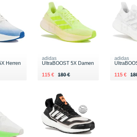
adidas
adidas
5X Herren
UltraBOOST 5X Damen
UltraBOO
0 €
Au lieu de 180 €
Vendu 115 €
Au lieu de
Vendu 115
115 €
180 €
115 €
18