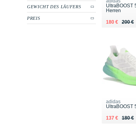
adidas
UltraBOOST 5
GEWICHT DES LÄUFERS
Herren
PREIS
Au lieu de 20
Vendu 180 €
180 €
200 €
adidas
UltraBOOST 
Au lieu de 18
Vendu 137 €
137 €
180 €