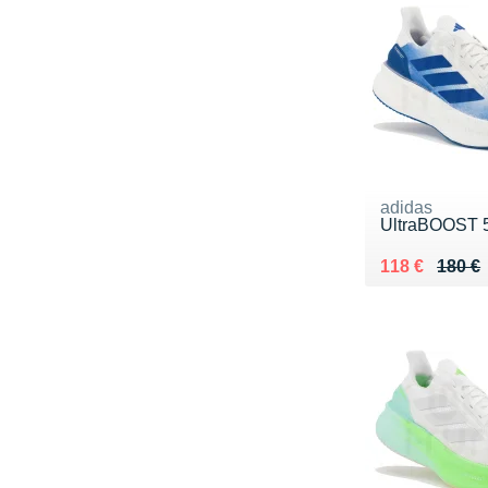
adidas
UltraBOOST 
Au lieu de 18
Vendu 118 €
118 €
180 €