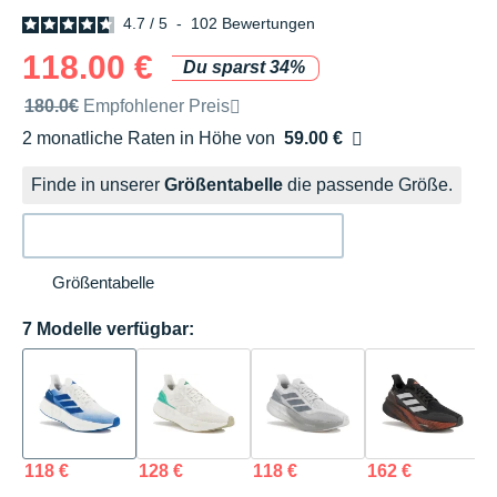
4.7
/
5
-
102
Bewertungen
118.00 €
Du sparst 34%
Unverbindliche Preisempfehlung der Marke
180.0€
Empfohlener Preis
2 monatliche Raten in Höhe von
59.00 €
Ohne Zusatzkosten
Finde in unserer
Größentabelle
die passende Größe.
Größentabelle
7 Modelle verfügbar:
118 €
128 €
118 €
162 €
1