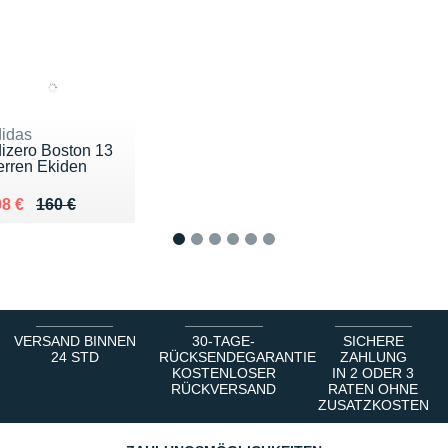
idas
izero Boston 13
rren Ekiden
 lieu de 160 €
ndu 108 €
8 €
160 €
1
2
3
4
5
6
VERSAND BINNEN
30-TAGE-
SICHERE
24 STD
RÜCKSENDEGARANTIE
ZAHLUNG
KOSTENLOSER
IN 2 ODER 3
RÜCKVERSAND
RATEN OHNE
ZUSATZKOSTEN