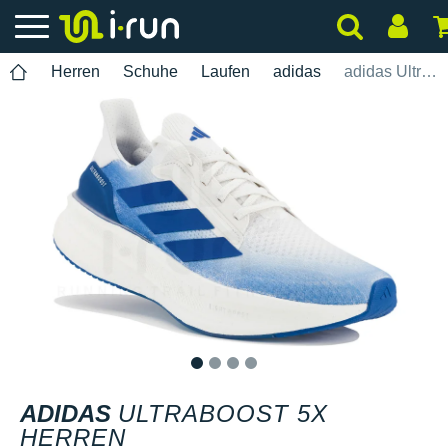
Herren
Schuhe
Laufen
adidas
adidas UltraBOOST 5X Herren
1
2
3
4
ADIDAS
ULTRABOOST 5X
HERREN