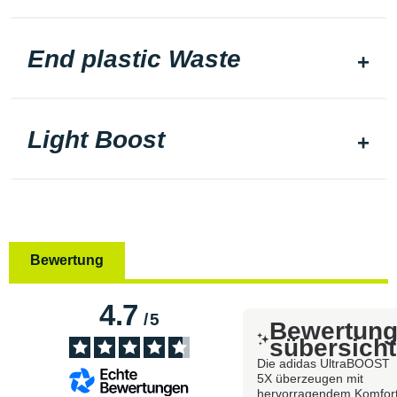
End plastic Waste
Light Boost
Bewertung
4.7
/
5
Bewertun
sübersicht
Die adidas UltraBOOST
5X überzeugen mit
hervorragendem Komfor