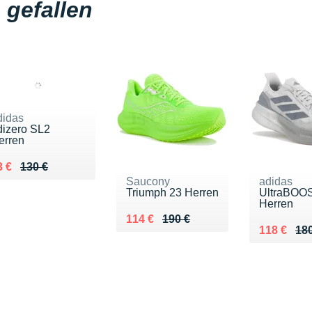
gefallen
didas
dizero SL2
erren
 lieu de 130 €
endu 93 €
3 €
130 €
Saucony
adidas
Triumph 23 Herren
UltraBOO
Herren
Au lieu de 190 €
Vendu 114 €
114 €
190 €
Au lieu de
Vendu 118
118 €
180