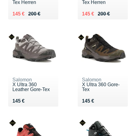
Tex Herren
Tex Herren
Au lieu de 200 €
Vendu 145 €
Au lieu de 200 €
Vendu 145 €
145 €
200 €
145 €
200 €
Salomon
Salomon
X Ultra 360
X Ultra 360 Gore-
Leather Gore-Tex
Tex
Vendu 145 €
Vendu 145 €
145 €
145 €