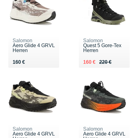
Salomon
Salomon
Aero Glide 4 GRVL
Quest 5 Gore-Tex
Herren
Herren
Vendu 160 €
Au lieu de 220 €
Vendu 160 €
160 €
160 €
220 €
Salomon
Salomon
Aero Glide 4 GRVL
Aero Glide 4 GRVL