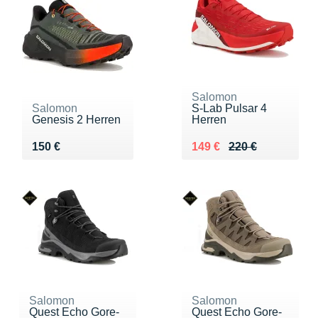
Salomon
Salomon
S-Lab Pulsar 4
Genesis 2 Herren
Herren
Vendu 150 €
Au lieu de 220 €
Vendu 149 €
150 €
149 €
220 €
Salomon
Salomon
Quest Echo Gore-
Quest Echo Gore-