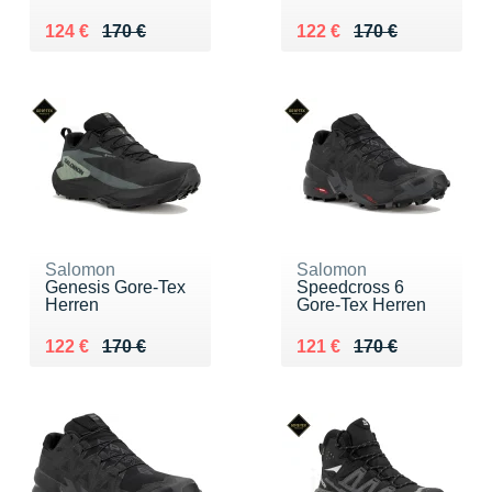
Au lieu de 170 €
Vendu 124 €
Au lieu de 170 €
Vendu 122 €
124 €
170 €
122 €
170 €
Salomon
Salomon
Genesis Gore-Tex
Speedcross 6
Herren
Gore-Tex Herren
Au lieu de 170 €
Vendu 122 €
Au lieu de 170 €
Vendu 121 €
122 €
170 €
121 €
170 €