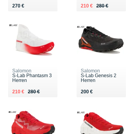
Vendu 270 €
Au lieu de 280 €
Vendu 210 €
270 €
210 €
280 €
Salomon
Salomon
S-Lab Phantasm 3
S-Lab Genesis 2
Herren
Herren
Au lieu de 280 €
Vendu 210 €
Vendu 200 €
210 €
280 €
200 €