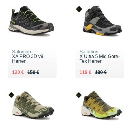
Salomon
Salomon
XA PRO 3D v9
X Ultra 5 Mid Gore-
Herren
Tex Herren
Au lieu de 150 €
Vendu 120 €
Au lieu de 180 €
Vendu 119 €
120 €
150 €
119 €
180 €