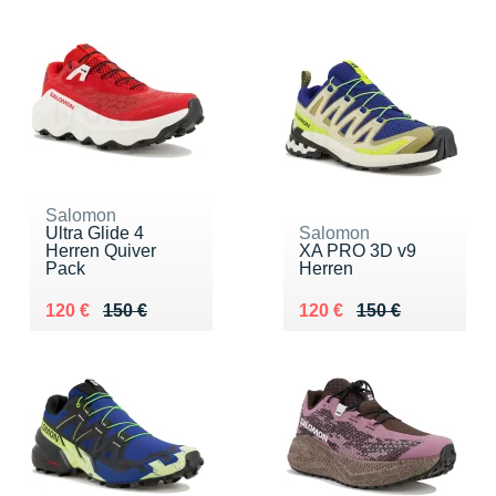
Salomon
Ultra Glide 4
Salomon
Herren Quiver
XA PRO 3D v9
Pack
Herren
Au lieu de 150 €
Vendu 120 €
Au lieu de 150 €
Vendu 120 €
120 €
150 €
120 €
150 €