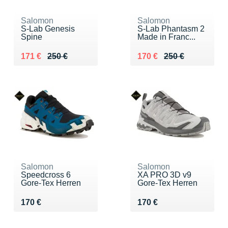
Salomon
Salomon
S-Lab Genesis
S-Lab Phantasm 2
Spine
Made in Franc...
Au lieu de 250 €
Vendu 171 €
Au lieu de 250 €
Vendu 170 €
171 €
250 €
170 €
250 €
Salomon
Salomon
Speedcross 6
XA PRO 3D v9
Gore-Tex Herren
Gore-Tex Herren
Vendu 170 €
Vendu 170 €
170 €
170 €