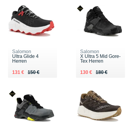
Salomon
Salomon
Ultra Glide 4
X Ultra 5 Mid Gore-
Herren
Tex Herren
Au lieu de 150 €
Vendu 131 €
Au lieu de 180 €
Vendu 130 €
131 €
150 €
130 €
180 €