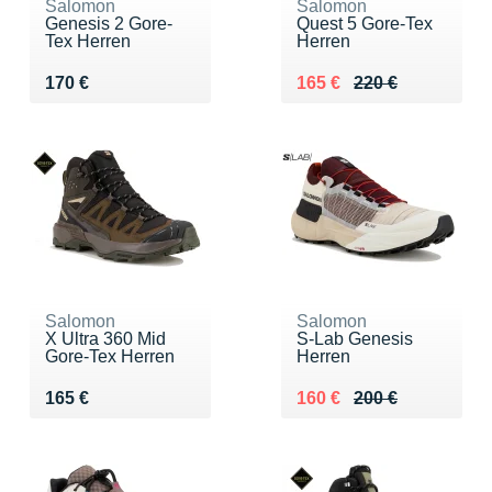
Salomon
Salomon
Genesis 2 Gore-
Quest 5 Gore-Tex
Tex Herren
Herren
Vendu 170 €
Au lieu de 220 €
Vendu 165 €
170 €
165 €
220 €
Salomon
Salomon
X Ultra 360 Mid
S-Lab Genesis
Gore-Tex Herren
Herren
Vendu 165 €
Au lieu de 200 €
Vendu 160 €
165 €
160 €
200 €