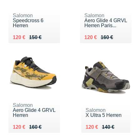
Salomon
Salomon
Speedcross 6
Aero Glide 4 GRVL
Herren
Herren Paris...
Au lieu de 150 €
Vendu 120 €
Au lieu de 160 €
Vendu 120 €
120 €
150 €
120 €
160 €
Salomon
Aero Glide 4 GRVL
Salomon
Herren
X Ultra 5 Herren
Au lieu de 160 €
Vendu 120 €
Au lieu de 140 €
Vendu 120 €
120 €
160 €
120 €
140 €