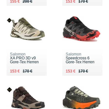
Au lieu de 200 €
Vendu 155 €
Au lieu de 170 €
Vendu 153 €
155 €
200 €
153 €
170 €
Salomon
Salomon
XA PRO 3D v9
Speedcross 6
Gore-Tex Herren
Gore-Tex Herren
Au lieu de 170 €
Vendu 153 €
Au lieu de 170 €
Vendu 153 €
153 €
170 €
153 €
170 €