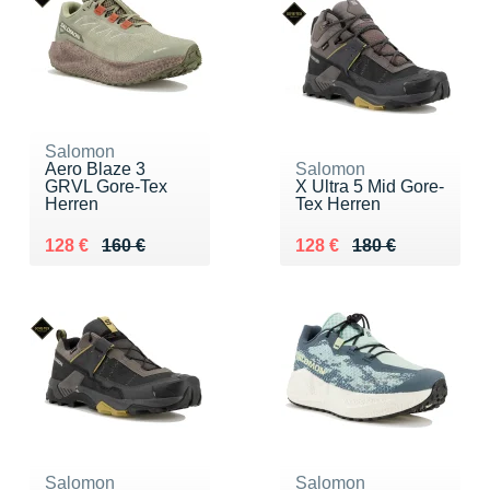
Salomon
Aero Blaze 3
Salomon
GRVL Gore-Tex
X Ultra 5 Mid Gore-
Herren
Tex Herren
Au lieu de 160 €
Vendu 128 €
Au lieu de 180 €
Vendu 128 €
128 €
160 €
128 €
180 €
Salomon
Salomon