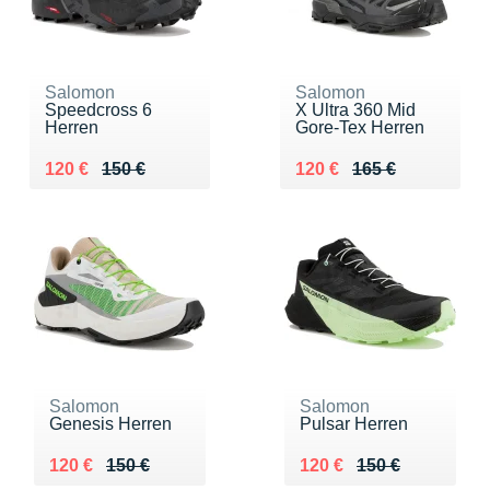
Salomon
Salomon
Speedcross 6
X Ultra 360 Mid
Herren
Gore-Tex Herren
Au lieu de 150 €
Vendu 120 €
Au lieu de 165 €
Vendu 120 €
120 €
150 €
120 €
165 €
Salomon
Salomon
Genesis Herren
Pulsar Herren
Au lieu de 150 €
Vendu 120 €
Au lieu de 150 €
Vendu 120 €
120 €
150 €
120 €
150 €