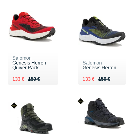
Salomon
Genesis Herren
Salomon
Quiver Pack
Genesis Herren
Au lieu de 150 €
Vendu 133 €
Au lieu de 150 €
Vendu 133 €
133 €
150 €
133 €
150 €