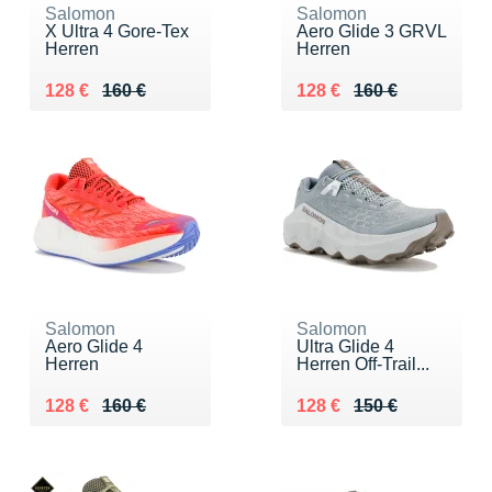
Salomon
Salomon
X Ultra 4 Gore-Tex
Aero Glide 3 GRVL
Herren
Herren
Au lieu de 160 €
Vendu 128 €
Au lieu de 160 €
Vendu 128 €
128 €
160 €
128 €
160 €
Salomon
Salomon
Aero Glide 4
Ultra Glide 4
Herren
Herren Off-Trail...
Au lieu de 160 €
Vendu 128 €
Au lieu de 150 €
Vendu 128 €
128 €
160 €
128 €
150 €