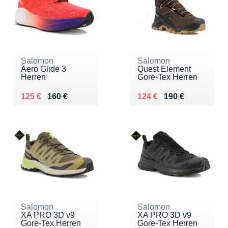
Salomon
Salomon
Aero Glide 3
Quest Element
Herren
Gore-Tex Herren
Au lieu de 160 €
Vendu 125 €
Au lieu de 190 €
Vendu 124 €
125 €
160 €
124 €
190 €
Salomon
Salomon
XA PRO 3D v9
XA PRO 3D v9
Gore-Tex Herren
Gore-Tex Herren