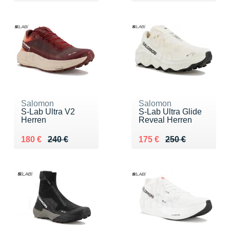
Salomon
Salomon
S-Lab Ultra V2
S-Lab Ultra Glide
Herren
Reveal Herren
Au lieu de 240 €
Vendu 180 €
Au lieu de 250 €
Vendu 175 €
180 €
240 €
175 €
250 €