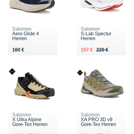
Salomon
Salomon
Aero Glide 4
S-Lab Spectur
Herren
Herren
Vendu 160 €
Au lieu de 220 €
Vendu 157 €
160 €
157 €
220 €
Salomon
Salomon
X Ultra Alpine
XA PRO 3D v9
Gore-Tex Herren
Gore-Tex Herren