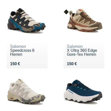
Salomon
Salomon
Speedcross 6
X Ultra 360 Edge
Herren
Gore-Tex Herren
Vendu 150 €
Vendu 150 €
150 €
150 €