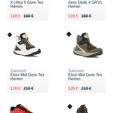
X Ultra 5 Gore-Tex
Aero Glide 4 GRVL
Herren
Herren
Au lieu de 160 €
Vendu 128 €
Au lieu de 160 €
Vendu 128 €
128 €
160 €
128 €
160 €
Salomon
Salomon
Elixir Mid Gore-Tex
Elixir Mid Gore-Tex
Herren
Herren
Au lieu de 210 €
Vendu 126 €
Au lieu de 210 €
Vendu 126 €
126 €
210 €
126 €
210 €