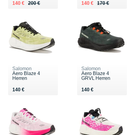
Au lieu de 200 €
Vendu 140 €
Au lieu de 170 €
Vendu 140 €
140 €
200 €
140 €
170 €
Salomon
Salomon
Aero Blaze 4
Aero Blaze 4
Herren
GRVL Herren
Vendu 140 €
Vendu 140 €
140 €
140 €