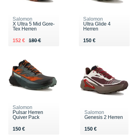
Salomon
Salomon
X Ultra 5 Mid Gore-
Ultra Glide 4
Tex Herren
Herren
Au lieu de 180 €
Vendu 152 €
Vendu 150 €
152 €
180 €
150 €
Salomon
Pulsar Herren
Salomon
Quiver Pack
Genesis 2 Herren
Vendu 150 €
Vendu 150 €
150 €
150 €