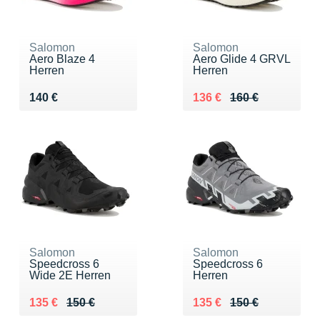
Salomon
Salomon
Aero Blaze 4
Aero Glide 4 GRVL
Herren
Herren
Vendu 140 €
Au lieu de 160 €
Vendu 136 €
140 €
136 €
160 €
Salomon
Salomon
Speedcross 6
Speedcross 6
Wide 2E Herren
Herren
Au lieu de 150 €
Vendu 135 €
Au lieu de 150 €
Vendu 135 €
135 €
150 €
135 €
150 €