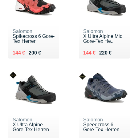
Salomon
Salomon
Spikecross 6 Gore-
X Ultra Alpine Mid
Tex Herren
Gore-Tex He...
Au lieu de 200 €
Vendu 144 €
Au lieu de 220 €
Vendu 144 €
144 €
200 €
144 €
220 €
Salomon
Salomon
X Ultra Alpine
Speedcross 6
Gore-Tex Herren
Gore-Tex Herren