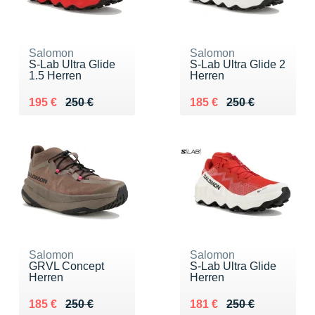
Salomon
Salomon
S-Lab Ultra Glide
S-Lab Ultra Glide 2
1.5 Herren
Herren
Au lieu de 250 €
Vendu 195 €
Au lieu de 250 €
Vendu 185 €
195 €
250 €
185 €
250 €
Salomon
Salomon
GRVL Concept
S-Lab Ultra Glide
Herren
Herren
Au lieu de 250 €
Vendu 185 €
Au lieu de 250 €
Vendu 181 €
185 €
250 €
181 €
250 €