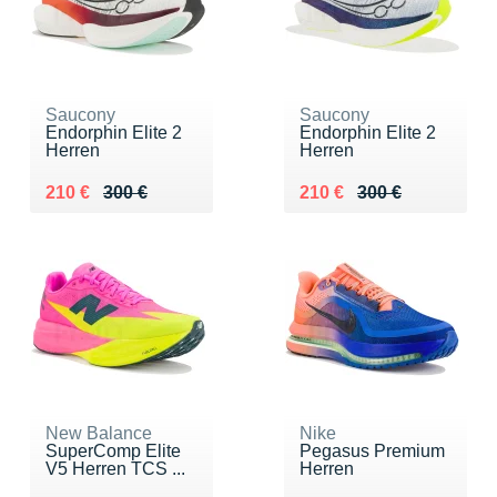
Saucony
Saucony
Endorphin Elite 2
Endorphin Elite 2
Herren
Herren
Au lieu de 300 €
Vendu 210 €
Au lieu de 300 €
Vendu 210 €
210 €
300 €
210 €
300 €
New Balance
Nike
SuperComp Elite
Pegasus Premium
V5 Herren TCS ...
Herren