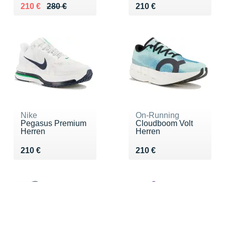
Au lieu de 280 €
Vendu 210 €
Vendu 210 €
210 €
280 €
210 €
Nike
On-Running
Pegasus Premium
Cloudboom Volt
Herren
Herren
Vendu 210 €
Vendu 210 €
210 €
210 €
FILTER