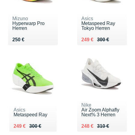
Mizuno
Asics
Hyperwarp Pro
Metaspeed Ray
Herren
Tokyo Herren
Vendu 250 €
Au lieu de 300 €
Vendu 249 €
250 €
249 €
300 €
Nike
Asics
Air Zoom Alphafly
Metaspeed Ray
Next% 3 Herren
Au lieu de 300 €
Vendu 249 €
Au lieu de 310 €
Vendu 248 €
249 €
300 €
248 €
310 €