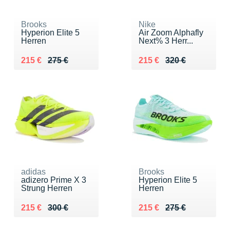
Brooks
Nike
Hyperion Elite 5
Air Zoom Alphafly
Herren
Next% 3 Herr...
Au lieu de 275 €
Vendu 215 €
Au lieu de 320 €
Vendu 215 €
215 €
275 €
215 €
320 €
adidas
Brooks
adizero Prime X 3
Hyperion Elite 5
Strung Herren
Herren
Au lieu de 300 €
Vendu 215 €
Au lieu de 275 €
Vendu 215 €
215 €
300 €
215 €
275 €