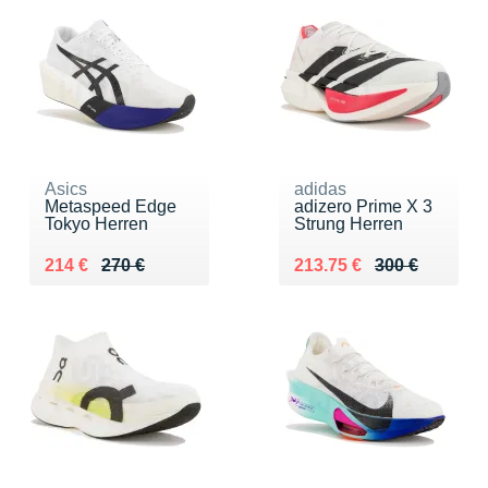
Asics
adidas
Metaspeed Edge
adizero Prime X 3
Tokyo Herren
Strung Herren
Au lieu de 270 €
Vendu 214 €
Au lieu de 300 €
Vendu 213.75 €
214 €
270 €
213.75 €
300 €