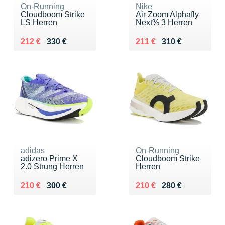
On-Running
Nike
Cloudboom Strike
Air Zoom Alphafly
LS Herren
Next% 3 Herren
Au lieu de 330 €
Vendu 212 €
Au lieu de 310 €
Vendu 211 €
212 €
330 €
211 €
310 €
adidas
On-Running
adizero Prime X
Cloudboom Strike
2.0 Strung Herren
Herren
Au lieu de 300 €
Vendu 210 €
Au lieu de 280 €
Vendu 210 €
210 €
300 €
210 €
280 €