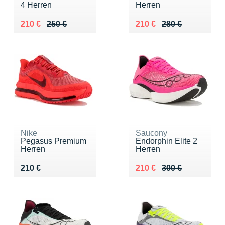
4 Herren
Herren
Au lieu de 250 €
Vendu 210 €
Au lieu de 280 €
Vendu 210 €
210 €
250 €
210 €
280 €
Nike
Saucony
Pegasus Premium
Endorphin Elite 2
Herren
Herren
Vendu 210 €
Au lieu de 300 €
Vendu 210 €
210 €
210 €
300 €