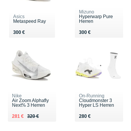
Mizuno
Asics
Hyperwarp Pure
Metaspeed Ray
Herren
Vendu 300 €
Vendu 300 €
300 €
300 €
Nike
On-Running
Air Zoom Alphafly
Cloudmonster 3
Next% 3 Herren
Hyper LS Herren
Au lieu de 320 €
Vendu 281 €
Vendu 280 €
281 €
320 €
280 €