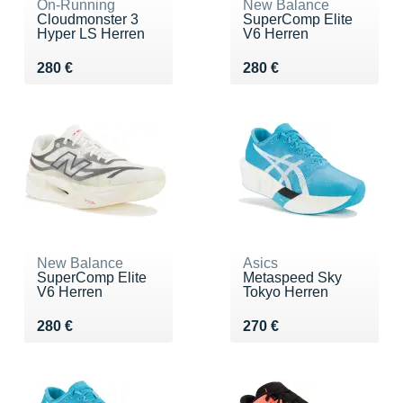
On-Running
New Balance
Cloudmonster 3
SuperComp Elite
Hyper LS Herren
V6 Herren
Vendu 280 €
Vendu 280 €
280 €
280 €
New Balance
Asics
SuperComp Elite
Metaspeed Sky
V6 Herren
Tokyo Herren
Vendu 280 €
Vendu 270 €
280 €
270 €