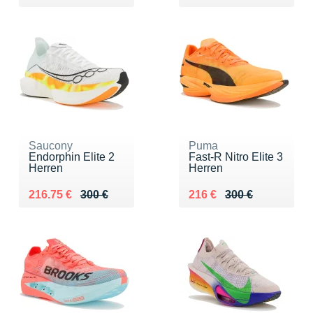
Saucony
Puma
Endorphin Elite 2
Fast-R Nitro Elite 3
Herren
Herren
Au lieu de 300 €
Vendu 216.75 €
Au lieu de 300 €
Vendu 216 €
216.75 €
300 €
216 €
300 €