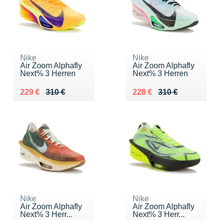
Nike
Nike
Air Zoom Alphafly
Air Zoom Alphafly
Next% 3 Herren
Next% 3 Herren
Au lieu de 310 €
Vendu 229 €
Au lieu de 310 €
Vendu 228 €
229 €
310 €
228 €
310 €
Nike
Nike
Air Zoom Alphafly
Air Zoom Alphafly
Next% 3 Herr...
Next% 3 Herr...