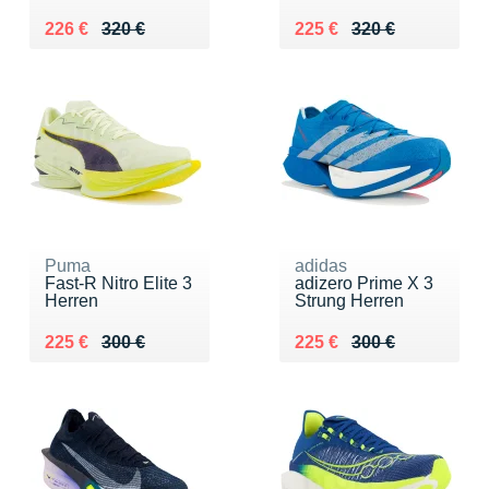
Au lieu de 320 €
Vendu 226 €
Au lieu de 320 €
Vendu 225 €
226 €
320 €
225 €
320 €
Puma
adidas
Fast-R Nitro Elite 3
adizero Prime X 3
Herren
Strung Herren
Au lieu de 300 €
Vendu 225 €
Au lieu de 300 €
Vendu 225 €
225 €
300 €
225 €
300 €