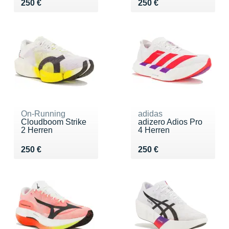
Vendu 250 €
Vendu 250 €
250 €
250 €
On-Running
adidas
Cloudboom Strike
adizero Adios Pro
2 Herren
4 Herren
Vendu 250 €
Vendu 250 €
250 €
250 €