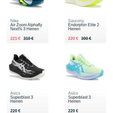
Nike
Saucony
Air Zoom Alphafly
Endorphin Elite 2
Next% 3 Herren
Herren
Au lieu de 310 €
Vendu 221 €
Au lieu de 300 €
Vendu 220 €
221 €
310 €
220 €
300 €
Asics
Asics
Superblast 3
Superblast 3
Herren
Herren
Vendu 220 €
Vendu 220 €
220 €
220 €