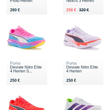
Proto Herren
Next% 3 Herren
Vendu 260 €
Au lieu de 320 €
Vendu 256 €
260 €
256 €
320 €
Puma
Puma
Deviate Nitro Elite
Deviate Nitro Elite
4 Herren S...
4 Herren
Vendu 250 €
Vendu 250 €
250 €
250 €