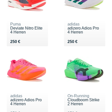
Puma
adidas
Deviate Nitro Elite
adizero Adios Pro
4 Herren
4 Herren
Vendu 250 €
Vendu 250 €
250 €
250 €
adidas
On-Running
adizero Adios Pro
Cloudboom Strike
4 Herren
2 Herren