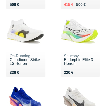
Vendu 500 €
Au lieu de 500 €
Vendu 415 €
500 €
415 €
500 €
On-Running
Saucony
Cloudboom Strike
Endorphin Elite 3
LS Herren
Herren
Vendu 330 €
Vendu 320 €
330 €
320 €