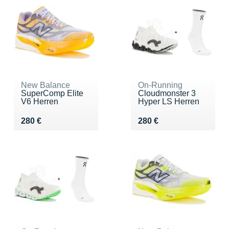
New Balance
On-Running
SuperComp Elite
Cloudmonster 3
V6 Herren
Hyper LS Herren
Vendu 280 €
Vendu 280 €
280 €
280 €