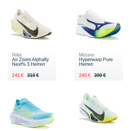
Nike
Mizuno
Air Zoom Alphafly
Hyperwarp Pure
Next% 3 Herren
Herren
Au lieu de 310 €
Vendu 241 €
Au lieu de 300 €
Vendu 240 €
241 €
310 €
240 €
300 €