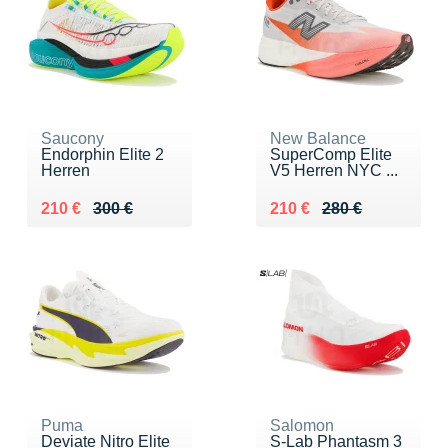
Saucony
New Balance
Endorphin Elite 2
SuperComp Elite
Herren
V5 Herren NYC ...
Au lieu de 300 €
Vendu 210 €
Au lieu de 280 €
Vendu 210 €
210 €
300 €
210 €
280 €
Puma
Salomon
Deviate Nitro Elite
S-Lab Phantasm 3