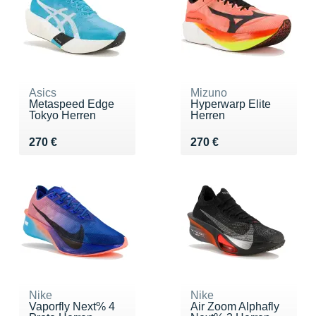
Asics
Mizuno
Metaspeed Edge
Hyperwarp Elite
Tokyo Herren
Herren
Vendu 270 €
Vendu 270 €
270 €
270 €
Nike
Nike
Vaporfly Next% 4
Air Zoom Alphafly