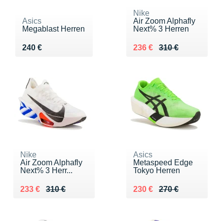
Nike
Asics
Air Zoom Alphafly
Megablast Herren
Next% 3 Herren
Vendu 240 €
Au lieu de 310 €
Vendu 236 €
240 €
236 €
310 €
Nike
Asics
Air Zoom Alphafly
Metaspeed Edge
Next% 3 Herr...
Tokyo Herren
Au lieu de 310 €
Vendu 233 €
Au lieu de 270 €
Vendu 230 €
233 €
310 €
230 €
270 €