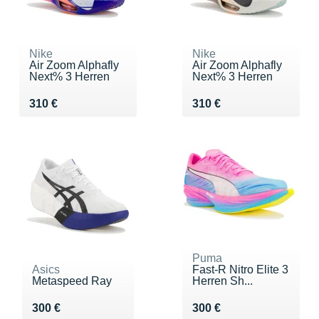
Nike
Nike
Air Zoom Alphafly
Air Zoom Alphafly
Next% 3 Herren
Next% 3 Herren
Vendu 310 €
Vendu 310 €
310 €
310 €
Puma
Asics
Fast-R Nitro Elite 3
Metaspeed Ray
Herren Sh...
Vendu 300 €
Vendu 300 €
300 €
300 €