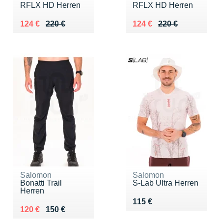
RFLX HD Herren
RFLX HD Herren
Au lieu de 220 €
Vendu 124 €
Au lieu de 220 €
Vendu 124 €
124 €
220 €
124 €
220 €
Salomon
Salomon
Bonatti Trail
S-Lab Ultra Herren
Herren
Vendu 115 €
115 €
Au lieu de 150 €
Vendu 120 €
120 €
150 €