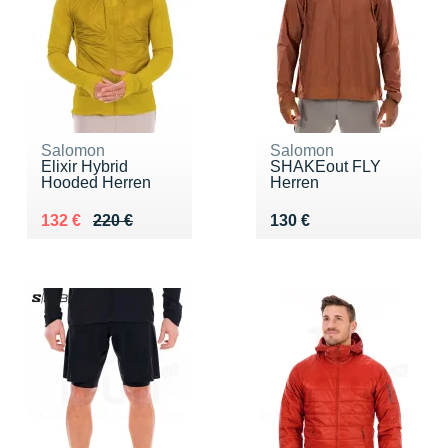
Salomon
Salomon
Elixir Hybrid
SHAKEout FLY
Hooded Herren
Herren
Au lieu de 220 €
Vendu 132 €
Vendu 130 €
132 €
220 €
130 €