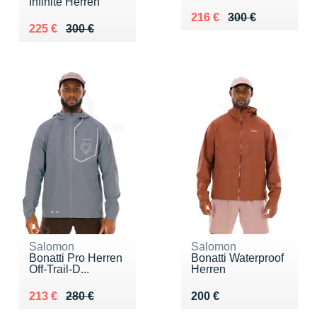
Infinite Herren
Au lieu de 300 €
Vendu 216 €
216 €
300 €
Au lieu de 300 €
Vendu 225 €
225 €
300 €
Salomon
Salomon
Bonatti Pro Herren
Bonatti Waterproof
Off-Trail-D...
Herren
Au lieu de 280 €
Vendu 213 €
Vendu 200 €
213 €
280 €
200 €