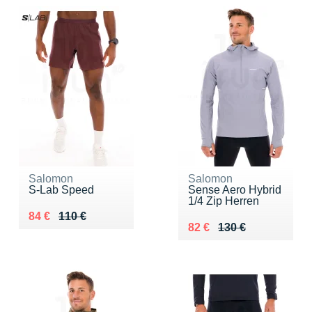
Salomon
Salomon
S-Lab Speed
Sense Aero Hybrid
1/4 Zip Herren
Au lieu de 110 €
Vendu 84 €
84 €
110 €
Au lieu de 130 €
Vendu 82 €
82 €
130 €