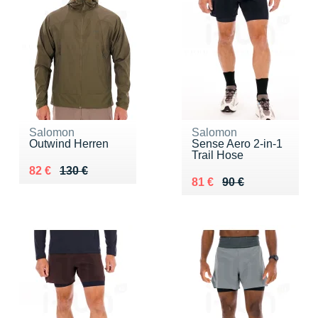
Salomon
Salomon
Outwind Herren
Sense Aero 2-in-1
Trail Hose
Au lieu de 130 €
Vendu 82 €
82 €
130 €
Au lieu de 90 €
Vendu 81 €
81 €
90 €