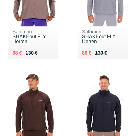
Salomon
Salomon
SHAKEout FLY
SHAKEout FLY
Herren
Herren
Au lieu de 130 €
Vendu 88 €
Au lieu de 130 €
Vendu 88 €
88 €
130 €
88 €
130 €