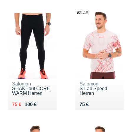
Salomon
Salomon
SHAKEout CORE
S-Lab Speed
WARM Herren
Herren
Au lieu de 100 €
Vendu 75 €
Vendu 75 €
75 €
100 €
75 €