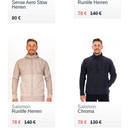
Sense Aero Stow
Runlife Herren
Herren
Au lieu de 140 €
Vendu 78 €
78 €
140 €
Vendu 80 €
80 €
Salomon
Salomon
Runlife Herren
Chroma
Au lieu de 140 €
Vendu 78 €
Au lieu de 130 €
Vendu 78 €
78 €
140 €
78 €
130 €