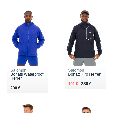
Salomon
Salomon
Bonatti Waterproof
Bonatti Pro Herren
Herren
Au lieu de 280 €
Vendu 191 €
191 €
280 €
Vendu 200 €
200 €