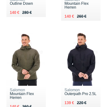
Outline Down
Mountain Flex
Herren
Au lieu de 280 €
Vendu 140 €
140 €
280 €
Au lieu de 260 €
Vendu 140 €
140 €
260 €
Salomon
Salomon
Mountain Flex
Outerpath Pro 2.5L
Herren
Au lieu de 220 €
Vendu 139 €
139 €
220 €
Au lieu de 260 €
Vendu 140 €
140 €
260 €