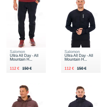
Salomon
Salomon
Ultra All Day - All
Ultra All Day - All
Mountain H...
Mountain H...
Au lieu de 150 €
Vendu 112 €
Au lieu de 150 €
Vendu 112 €
112 €
150 €
112 €
150 €