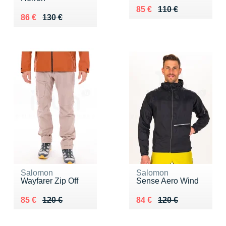
Au lieu de 110 €
Vendu 85 €
85 €
110 €
Au lieu de 130 €
Vendu 86 €
86 €
130 €
Salomon
Salomon
Wayfarer Zip Off
Sense Aero Wind
Au lieu de 120 €
Vendu 85 €
Au lieu de 120 €
Vendu 84 €
85 €
120 €
84 €
120 €