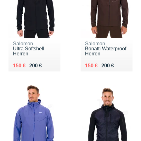
Salomon
Salomon
Ultra Softshell
Bonatti Waterproof
Herren
Herren
Au lieu de 200 €
Vendu 150 €
Au lieu de 200 €
Vendu 150 €
150 €
200 €
150 €
200 €