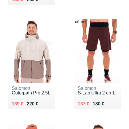
Salomon
Salomon
Outerpath Pro 2.5L
S-Lab Ultra 2 en 1
Au lieu de 220 €
Vendu 139 €
Au lieu de 180 €
Vendu 137 €
139 €
220 €
137 €
180 €