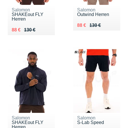
Salomon
Salomon
SHAKEout FLY
Outwind Herren
Herren
Au lieu de 130 €
Vendu 88 €
88 €
130 €
Au lieu de 130 €
Vendu 88 €
88 €
130 €
Salomon
Salomon
SHAKEout FLY
S-Lab Speed
Herren