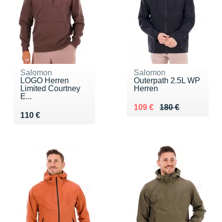
Salomon
Salomon
LOGO Herren
Outerpath 2.5L WP
Limited Courtney
Herren
E...
Au lieu de 180 €
Vendu 109 €
109 €
180 €
Vendu 110 €
110 €