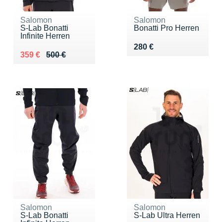
Salomon
Salomon
S-Lab Bonatti
Bonatti Pro Herren
Infinite Herren
Vendu 280 €
280 €
Au lieu de 500 €
Vendu 359 €
359 €
500 €
Salomon
Salomon
S-Lab Bonatti
S-Lab Ultra Herren