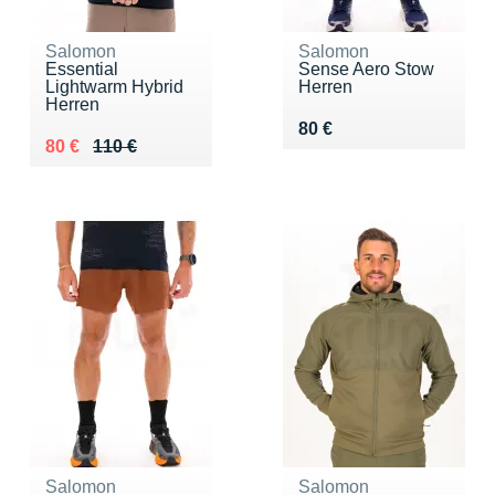
Salomon
Salomon
Essential
Sense Aero Stow
Lightwarm Hybrid
Herren
Herren
Vendu 80 €
80 €
Au lieu de 110 €
Vendu 80 €
80 €
110 €
Salomon
Salomon