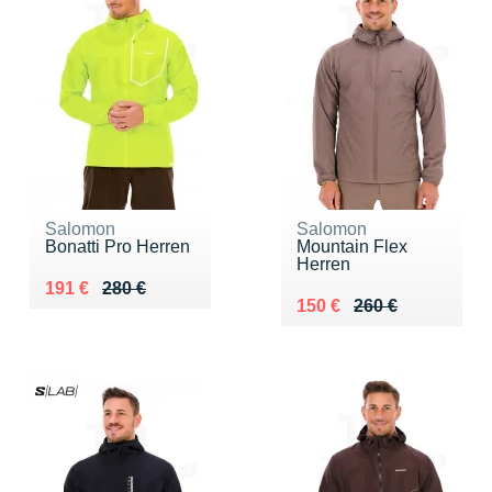
Salomon
Salomon
Bonatti Pro Herren
Mountain Flex
Herren
Au lieu de 280 €
Vendu 191 €
191 €
280 €
Au lieu de 260 €
Vendu 150 €
150 €
260 €