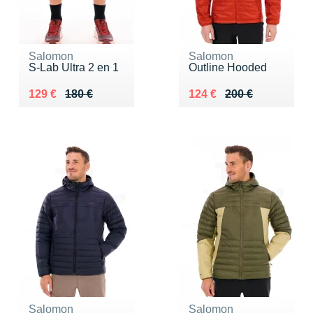
Salomon
Salomon
S-Lab Ultra 2 en 1
Outline Hooded
Au lieu de 180 €
Vendu 129 €
Au lieu de 200 €
Vendu 124 €
129 €
180 €
124 €
200 €
Salomon
Salomon