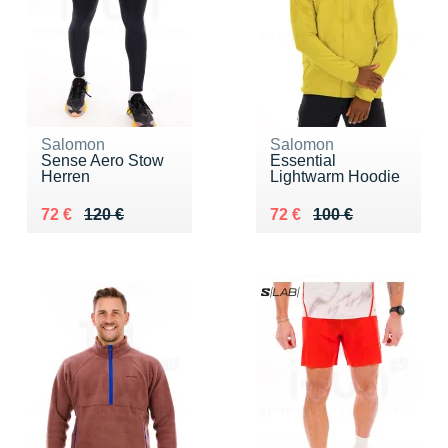
Salomon
Salomon
Sense Aero Stow
Essential
Herren
Lightwarm Hoodie
Au lieu de 120 €
Vendu 72 €
Au lieu de 100 €
Vendu 72 €
72 €
120 €
72 €
100 €