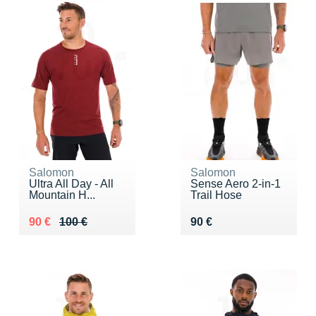
Salomon
Salomon
Ultra All Day - All
Sense Aero 2-in-1
Mountain H...
Trail Hose
Au lieu de 100 €
Vendu 90 €
Vendu 90 €
90 €
100 €
90 €