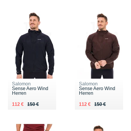
Salomon
Salomon
Sense Aero Wind
Sense Aero Wind
Herren
Herren
Au lieu de 150 €
Vendu 112 €
Au lieu de 150 €
Vendu 112 €
112 €
150 €
112 €
150 €