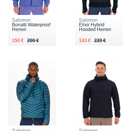
Salomon
Salomon
Bonatti Waterproof
Elixir Hybrid
Herren
Hooded Herren
Au lieu de 200 €
Vendu 150 €
Au lieu de 220 €
Vendu 143 €
150 €
200 €
143 €
220 €
Salomon
Salomon