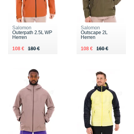
Salomon
Salomon
Outerpath 2.5L WP
Outscape 2L
Herren
Herren
Au lieu de 180 €
Vendu 108 €
Au lieu de 160 €
Vendu 108 €
108 €
180 €
108 €
160 €