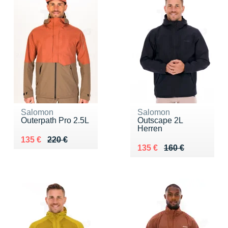
Salomon
Salomon
Outerpath Pro 2.5L
Outscape 2L
Herren
Au lieu de 220 €
Vendu 135 €
135 €
220 €
Au lieu de 160 €
Vendu 135 €
135 €
160 €