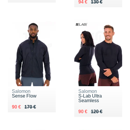
Au lieu de 130 €
Vendu 94 €
94 €
130 €
Salomon
Salomon
Sense Flow
S-Lab Ultra
Seamless
Au lieu de 170 €
Vendu 90 €
90 €
170 €
Au lieu de 120 €
Vendu 90 €
90 €
120 €