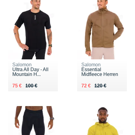
Salomon
Salomon
Ultra All Day - All
Essential
Mountain H...
Midfleece Herren
Au lieu de 100 €
Vendu 75 €
Au lieu de 120 €
Vendu 72 €
75 €
100 €
72 €
120 €