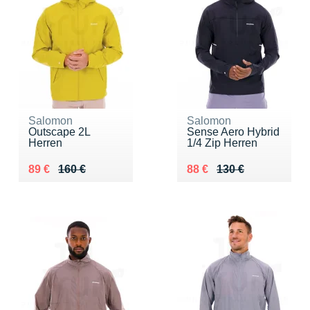
Salomon
Salomon
Outscape 2L
Sense Aero Hybrid
Herren
1/4 Zip Herren
Au lieu de 160 €
Vendu 89 €
Au lieu de 130 €
Vendu 88 €
89 €
160 €
88 €
130 €