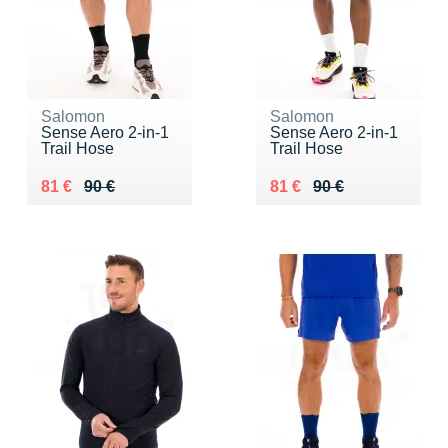
Salomon
Salomon
Sense Aero 2-in-1
Sense Aero 2-in-1
Trail Hose
Trail Hose
Au lieu de 90 €
Vendu 81 €
Au lieu de 90 €
Vendu 81 €
81 €
90 €
81 €
90 €