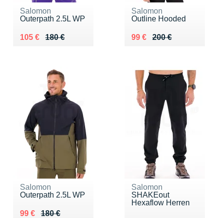
Salomon
Salomon
Outerpath 2.5L WP
Outline Hooded
Au lieu de 180 €
Vendu 105 €
Au lieu de 200 €
Vendu 99 €
105 €
180 €
99 €
200 €
Salomon
Salomon
Outerpath 2.5L WP
SHAKEout
Hexaflow Herren
Au lieu de 180 €
Vendu 99 €
99 €
180 €