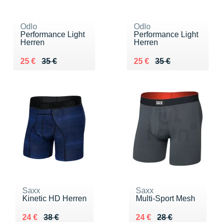
Odlo
Odlo
Performance Light
Performance Light
Herren
Herren
Au lieu de 35 €
Vendu 25 €
Au lieu de 35 €
Vendu 25 €
25 €
35 €
25 €
35 €
Saxx
Saxx
Kinetic HD Herren
Multi-Sport Mesh
Au lieu de 38 €
Vendu 24 €
Au lieu de 28 €
Vendu 24 €
24 €
38 €
24 €
28 €