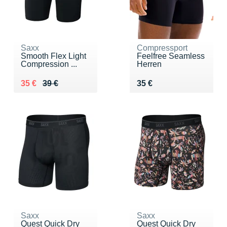
Saxx
Compressport
Smooth Flex Light
Feelfree Seamless
Compression ...
Herren
Au lieu de 39 €
Vendu 35 €
Vendu 35 €
35 €
39 €
35 €
Saxx
Saxx
Quest Quick Dry
Quest Quick Dry