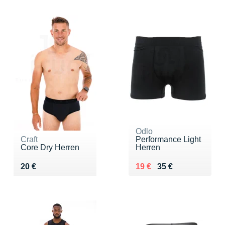
Odlo
Craft
Performance Light
Core Dry Herren
Herren
Vendu 20 €
Au lieu de 35 €
Vendu 19 €
20 €
19 €
35 €