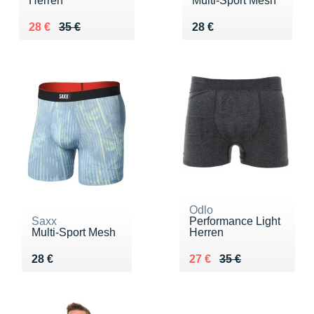
Herren
Multi-Sport Mesh
Au lieu de 35 €
Vendu 28 €
Vendu 28 €
28 €
35 €
28 €
Odlo
Saxx
Performance Light
Multi-Sport Mesh
Herren
Vendu 28 €
Au lieu de 35 €
Vendu 27 €
28 €
27 €
35 €