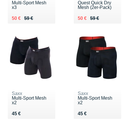
Multi-Sport Mesh
Quest Quick Dry
x3
Mesh (2er-Pack)
Au lieu de 59 €
Vendu 50 €
Au lieu de 59 €
Vendu 50 €
50 €
59 €
50 €
59 €
Saxx
Saxx
Multi-Sport Mesh
Multi-Sport Mesh
x2
x2
Vendu 45 €
Vendu 45 €
45 €
45 €