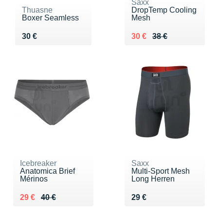
Saxx
Thuasne
DropTemp Cooling
Boxer Seamless
Mesh
Vendu 30 €
Au lieu de 38 €
Vendu 30 €
30 €
30 €
38 €
Icebreaker
Saxx
Anatomica Brief
Multi-Sport Mesh
Mérinos
Long Herren
Au lieu de 40 €
Vendu 29 €
Vendu 29 €
29 €
40 €
29 €