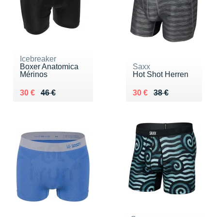
Icebreaker
Boxer Anatomica
Saxx
Mérinos
Hot Shot Herren
Au lieu de 46 €
Vendu 30 €
Au lieu de 38 €
Vendu 30 €
30 €
46 €
30 €
38 €