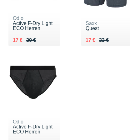
Odlo
Active F-Dry Light
Saxx
ECO Herren
Quest
Au lieu de 30 €
Vendu 17 €
Au lieu de 33 €
Vendu 17 €
17 €
30 €
17 €
33 €
Odlo
Active F-Dry Light
ECO Herren