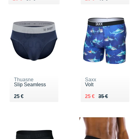
Thuasne
Saxx
Slip Seamless
Volt
Vendu 25 €
Au lieu de 35 €
Vendu 25 €
25 €
25 €
35 €