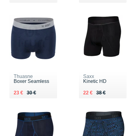
Thuasne
Saxx
Boxer Seamless
Kinetic HD
Au lieu de 30 €
Vendu 23 €
Au lieu de 38 €
Vendu 22 €
23 €
30 €
22 €
38 €