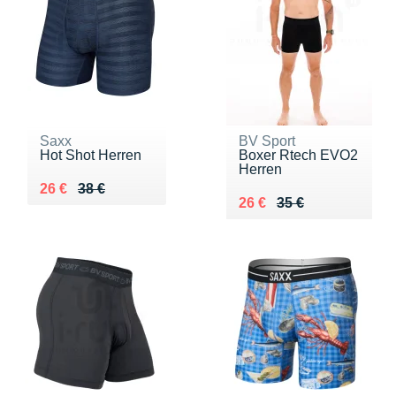
Saxx
BV Sport
Hot Shot Herren
Boxer Rtech EVO2
Herren
Au lieu de 38 €
Vendu 26 €
26 €
38 €
Au lieu de 35 €
Vendu 26 €
26 €
35 €