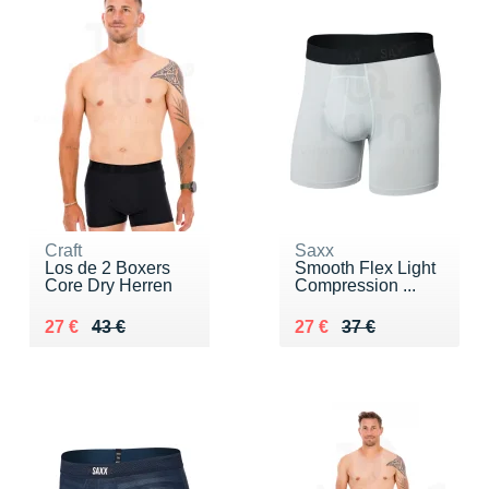
Craft
Saxx
Los de 2 Boxers
Smooth Flex Light
Core Dry Herren
Compression ...
Au lieu de 43 €
Vendu 27 €
Au lieu de 37 €
Vendu 27 €
27 €
43 €
27 €
37 €