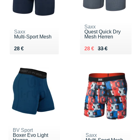
Saxx
Saxx
Quest Quick Dry
Multi-Sport Mesh
Mesh Herren
Vendu 28 €
Au lieu de 33 €
Vendu 28 €
28 €
28 €
33 €
BV Sport
Boxer Evo Light
Saxx