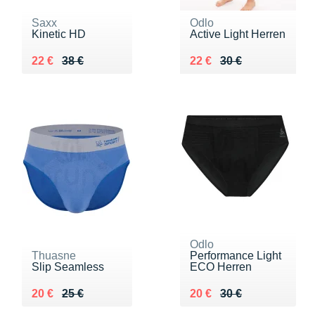
Saxx
Odlo
Kinetic HD
Active Light Herren
Au lieu de 38 €
Vendu 22 €
Au lieu de 30 €
Vendu 22 €
22 €
38 €
22 €
30 €
Odlo
Thuasne
Performance Light
Slip Seamless
ECO Herren
Au lieu de 25 €
Vendu 20 €
Au lieu de 30 €
Vendu 20 €
20 €
25 €
20 €
30 €