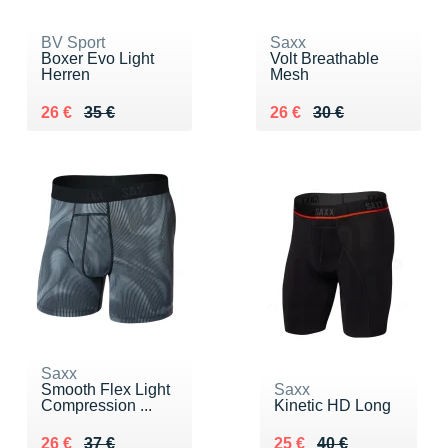
BV Sport
Saxx
Boxer Evo Light
Volt Breathable
Herren
Mesh
Au lieu de 35 €
Vendu 26 €
Au lieu de 30 €
Vendu 26 €
26 €
35 €
26 €
30 €
Saxx
Smooth Flex Light
Saxx
Compression ...
Kinetic HD Long
Au lieu de 37 €
Vendu 26 €
Au lieu de 40 €
Vendu 25 €
26 €
37 €
25 €
40 €