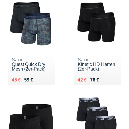
Saxx
Saxx
Quest Quick Dry
Kinetic HD Herren
Mesh (2er-Pack)
(2er-Pack)
Au lieu de 59 €
Vendu 45 €
Au lieu de 76 €
Vendu 42 €
45 €
59 €
42 €
76 €