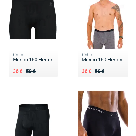
Odlo
Odlo
Merino 160 Herren
Merino 160 Herren
Au lieu de 50 €
Vendu 36 €
Au lieu de 50 €
Vendu 36 €
36 €
50 €
36 €
50 €