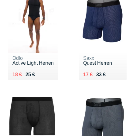
Odlo
Saxx
Active Light Herren
Quest Herren
Au lieu de 25 €
Vendu 18 €
Au lieu de 33 €
Vendu 17 €
18 €
25 €
17 €
33 €