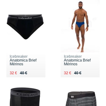
Icebreaker
Icebreaker
Anatomica Brief
Anatomica Brief
Mérinos
Mérinos
Au lieu de 40 €
Vendu 32 €
Au lieu de 40 €
Vendu 32 €
32 €
40 €
32 €
40 €