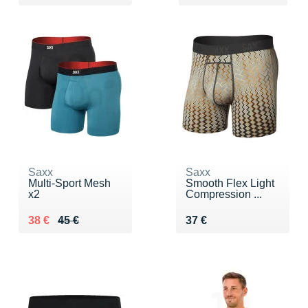
Saxx
Saxx
Multi-Sport Mesh
Smooth Flex Light
x2
Compression ...
Au lieu de 45 €
Vendu 38 €
Vendu 37 €
38 €
45 €
37 €