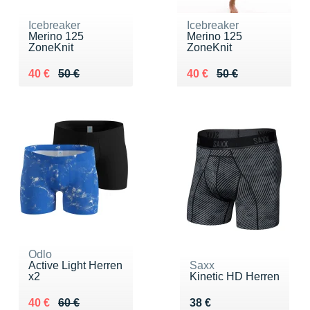
Icebreaker
Icebreaker
Merino 125
Merino 125
ZoneKnit
ZoneKnit
Au lieu de 50 €
Vendu 40 €
Au lieu de 50 €
Vendu 40 €
40 €
50 €
40 €
50 €
Odlo
Active Light Herren
Saxx
x2
Kinetic HD Herren
Au lieu de 60 €
Vendu 40 €
Vendu 38 €
40 €
60 €
38 €