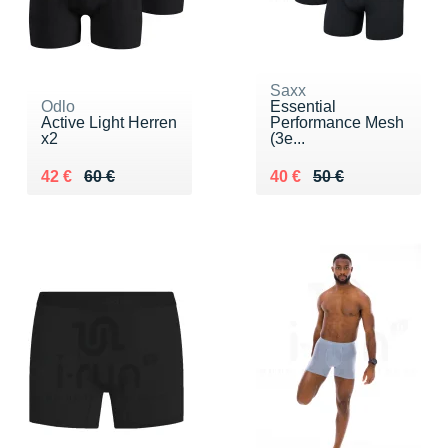
Saxx
Odlo
Essential
Active Light Herren
Performance Mesh
x2
(3e...
Au lieu de 60 €
Vendu 42 €
Au lieu de 50 €
Vendu 40 €
42 €
60 €
40 €
50 €