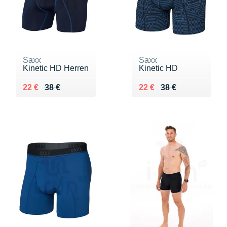
Saxx
Saxx
Kinetic HD Herren
Kinetic HD
Au lieu de 38 €
Vendu 22 €
Au lieu de 38 €
Vendu 22 €
22 €
38 €
22 €
38 €