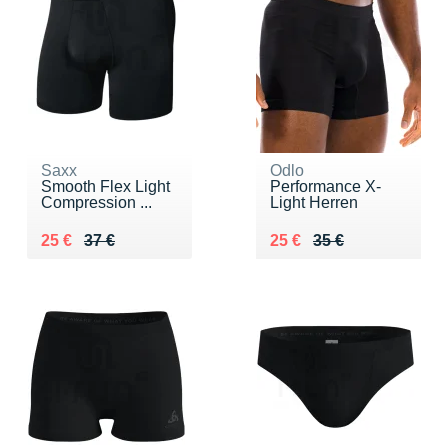
Saxx
Odlo
Smooth Flex Light
Performance X-
Compression ...
Light Herren
Au lieu de 37 €
Vendu 25 €
Au lieu de 35 €
Vendu 25 €
25 €
37 €
25 €
35 €