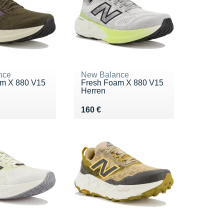
nce
New Balance
m X 880 V15
Fresh Foam X 880 V15
Herren
0 €
Vendu 160 €
160 €