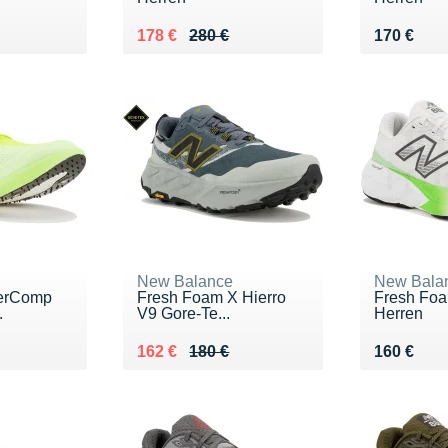
0 €
Au lieu de 280 €
Vendu 178 €
Vendu 17
178 €
280 €
170 €
New Balance
New Bala
perComp
Fresh Foam X Hierro
Fresh Foa
.
V9 Gore-Te...
Herren
0 €
Au lieu de 180 €
Vendu 162 €
Vendu 16
162 €
180 €
160 €