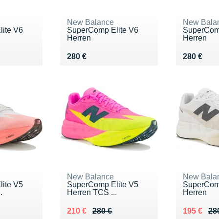
New Balance
New Bala
ite V6
SuperComp Elite V6
SuperComp
Herren
Herren
Vendu 280 €
Vendu 28
280 €
280 €
New Balance
New Bala
ite V5
SuperComp Elite V5
SuperComp
.
Herren TCS ...
Herren
0 €
Au lieu de 280 €
Vendu 210 €
Au lieu de
Vendu 19
210 €
280 €
195 €
28