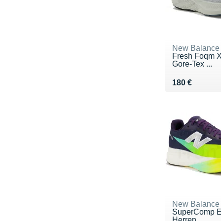
New Balance
Fresh Foqm 
Gore-Tex ...
Vendu 180 €
180 €
New Balance
SuperComp El
Herren