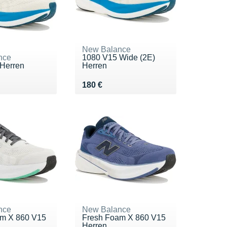
New Balance
nce
1080 V15 Wide (2E)
Herren
Herren
0 €
Vendu 180 €
180 €
nce
New Balance
m X 860 V15
Fresh Foam X 860 V15
Herren