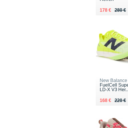
Au lieu de 28
Vendu 178 €
178 €
280 €
New Balance
FuelCell Su
LD-X V3 Her..
Au lieu de 22
Vendu 168 €
168 €
220 €