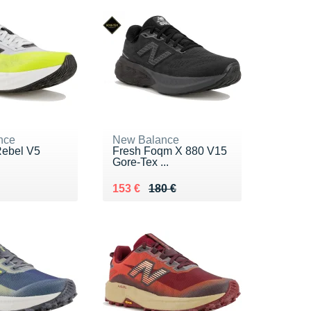
nce
New Balance
Rebel V5
Fresh Foqm X 880 V15
Gore-Tex ...
0 €
Au lieu de 180 €
Vendu 153 €
153 €
180 €