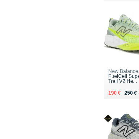
New Balance
FuelCell Su
Trail V2 He...
Au lieu de 25
Vendu 190 €
190 €
250 €