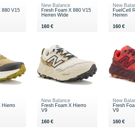
New Balance
New Bala
X 880 V15
Fresh Foam X 880 V15
FuelCell 
Herren Wide
Herren
Vendu 160 €
Vendu 16
160 €
160 €
New Balance
New Bala
 Hierro
Fresh Foam X Hierro
Fresh Foa
V9
V9
Vendu 160 €
Vendu 16
160 €
160 €