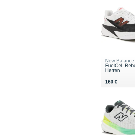
New Balance
FuelCell Reb
Herren
Vendu 160 €
160 €