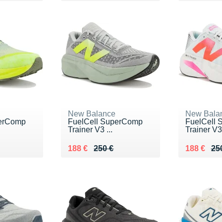
New Balance
New Bala
perComp
FuelCell SuperComp
FuelCell
Trainer V3 ...
Trainer V3 
0 €
Au lieu de 250 €
Vendu 188 €
Au lieu de
Vendu 18
188 €
250 €
188 €
25