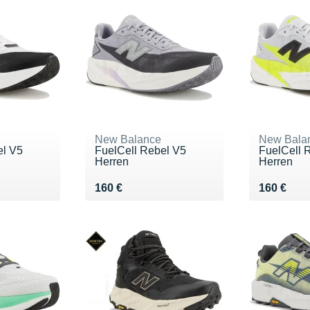
New Balance
New Bala
el V5
FuelCell Rebel V5
FuelCell 
Herren
Herren
Vendu 160 €
Vendu 16
160 €
160 €