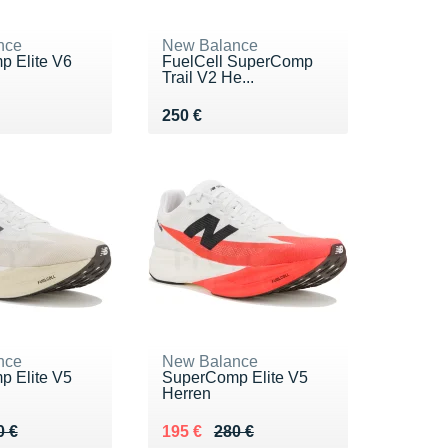
nce
New Balance
 Elite V6
FuelCell SuperComp
Trail V2 He...
0 €
Vendu 250 €
250 €
nce
New Balance
 Elite V5
SuperComp Elite V5
Herren
 280 €
5 €
Au lieu de 280 €
Vendu 195 €
0 €
195 €
280 €