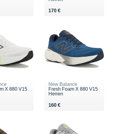
0 €
Vendu 170 €
170 €
nce
New Balance
m X 880 V15
Fresh Foam X 880 V15
Herren
0 €
Vendu 160 €
160 €