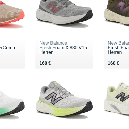
New Balance
New Bala
perComp
Fresh Foam X 880 V15
Fresh Foa
Herren
Herren
0 €
Vendu 160 €
Vendu 16
160 €
160 €