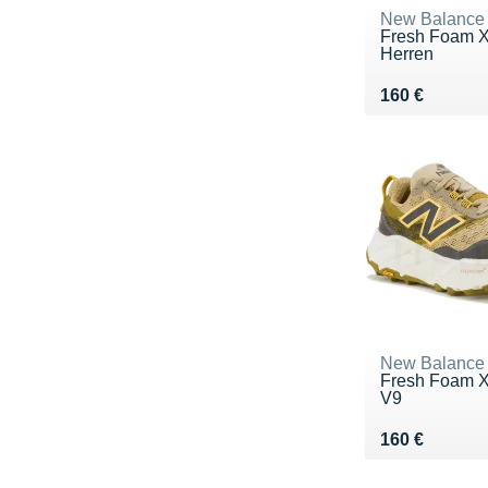
New Balance
Fresh Foam 
Herren
Vendu 160 €
160 €
New Balance
Fresh Foam X
V9
Vendu 160 €
160 €