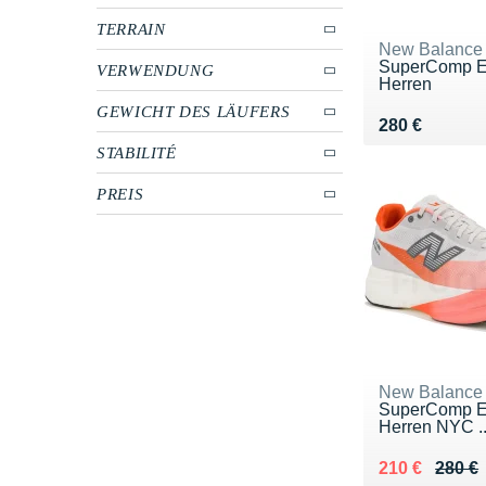
TERRAIN
New Balance
SuperComp El
VERWENDUNG
Herren
GEWICHT DES LÄUFERS
Vendu 280 €
280 €
STABILITÉ
PREIS
New Balance
SuperComp El
Herren NYC ..
Au lieu de 28
Vendu 210 €
210 €
280 €