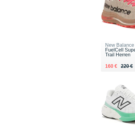
New Balance
FuelCell Su
Trail Herren
Au lieu de 22
Vendu 160 €
160 €
220 €