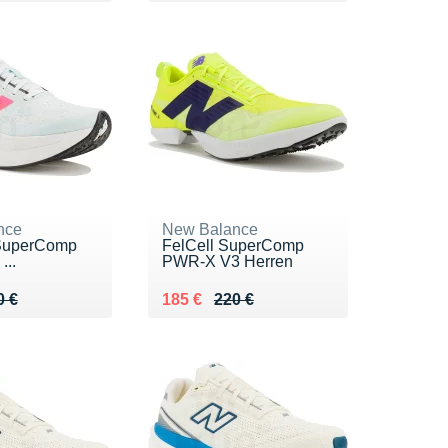
nce
New Balance
 SuperComp
FelCell SuperComp
...
PWR-X V3 Herren
 250 €
8 €
Au lieu de 220 €
Vendu 185 €
0 €
185 €
220 €