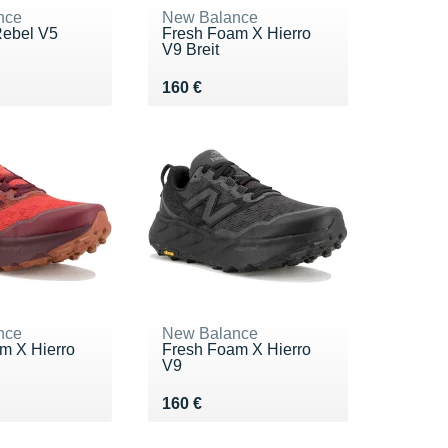
nce
New Balance
Rebel V5
Fresh Foam X Hierro
V9 Breit
0 €
Vendu 160 €
160 €
nce
New Balance
m X Hierro
Fresh Foam X Hierro
V9
0 €
Vendu 160 €
160 €