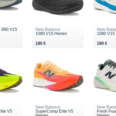
X 880 V15
New Balance
New Bala
1080 V15 Herren
1080 V15 
Vendu 180 €
Vendu 18
180 €
180 €
New Balance
New Bala
ite V5
SuperComp Elite V5
Fresh Foa
Herren
Herren