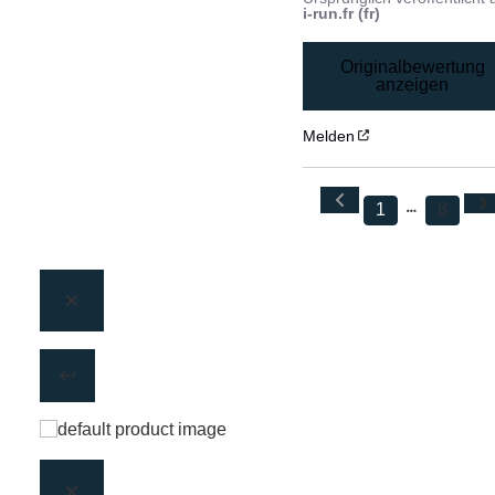
i-run.fr (fr)
Originalbewertung
anzeigen
Melden
1
8