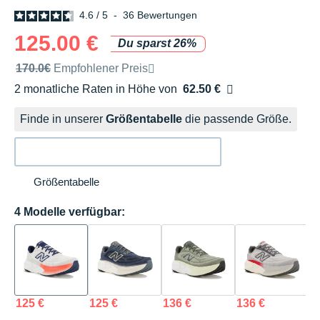
4.6
/
5
-
36
Bewertungen
125.00 €
Du sparst 26%
Unverbindliche Preisempfehlung der Marke
170.0€
Empfohlener Preis
2 monatliche Raten in Höhe von
62.50 €
Ohne Zusatzkosten
Finde in unserer
Größentabelle
die passende Größe.
Größentabelle
4 Modelle verfügbar:
125 €
125 €
136 €
136 €