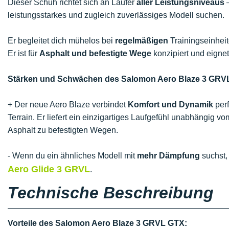
Dieser Schuh richtet sich an Läufer
aller Leistungsniveaus
–
leistungsstarkes und zugleich zuverlässiges Modell suchen.
Er begleitet dich mühelos bei
regelmäßigen
Trainingseinheit
Er ist für
Asphalt und befestigte Wege
konzipiert und eignet
Stärken und Schwächen des Salomon Aero Blaze 3 GRVL
+ Der neue Aero Blaze verbindet
Komfort und Dynamik
perf
Terrain. Er liefert ein einzigartiges Laufgefühl unabhängig 
Asphalt zu befestigten Wegen.
- Wenn du ein ähnliches Modell mit
mehr Dämpfung
suchst,
Aero Glide 3 GRVL
.
Technische Beschreibung
Vorteile des Salomon Aero Blaze 3 GRVL GTX: