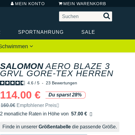
MEIN KONTO
MEIN WARENKORB
R
SPORTNAHRUNG
SALE
 / Schwimmen
SALOMON
AERO BLAZE 3
GRVL GORE-TEX HERREN
4.6
/
5
-
23
Bewertungen
114.00 €
Du sparst 28%
Unverbindliche Preisempfehlung der Marke
160.0€
Empfohlener Preis
2 monatliche Raten in Höhe von
57.00 €
Ohne Zusatzkosten
Finde in unserer
Größentabelle
die passende Größe.