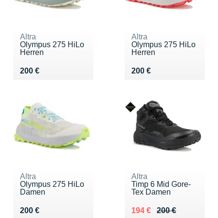
Altra
Altra
Olympus 275 HiLo
Olympus 275 HiLo
Herren
Herren
Vendu 200 €
Vendu 200 €
200 €
200 €
Altra
Altra
Olympus 275 HiLo
Timp 6 Mid Gore-
Damen
Tex Damen
Vendu 200 €
Au lieu de 200 €
Vendu 194 €
200 €
194 €
200 €