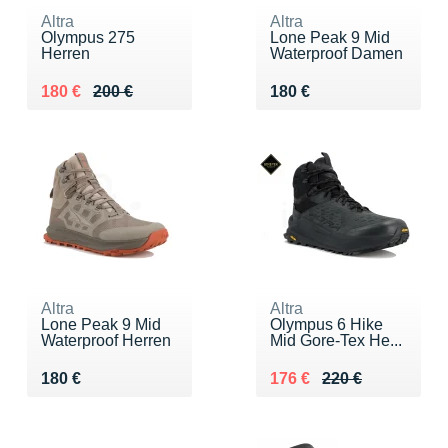
Altra
Altra
Olympus 275
Lone Peak 9 Mid
Herren
Waterproof Damen
Au lieu de 200 €
Vendu 180 €
Vendu 180 €
180 €
200 €
180 €
Altra
Altra
Lone Peak 9 Mid
Olympus 6 Hike
Waterproof Herren
Mid Gore-Tex He...
Vendu 180 €
Au lieu de 220 €
Vendu 176 €
180 €
176 €
220 €