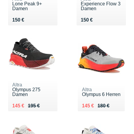
Lone Peak 9+
Experience Flow 3
Damen
Damen
Vendu 150 €
Vendu 150 €
150 €
150 €
Altra
Olympus 275
Altra
Damen
Olympus 6 Herren
Au lieu de 195 €
Vendu 145 €
Au lieu de 180 €
Vendu 145 €
145 €
195 €
145 €
180 €