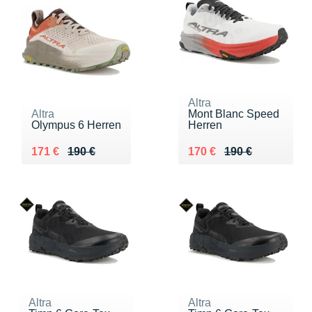
Altra
Altra
Mont Blanc Speed
Olympus 6 Herren
Herren
Au lieu de 190 €
Vendu 171 €
Au lieu de 190 €
Vendu 170 €
171 €
190 €
170 €
190 €
Altra
Altra