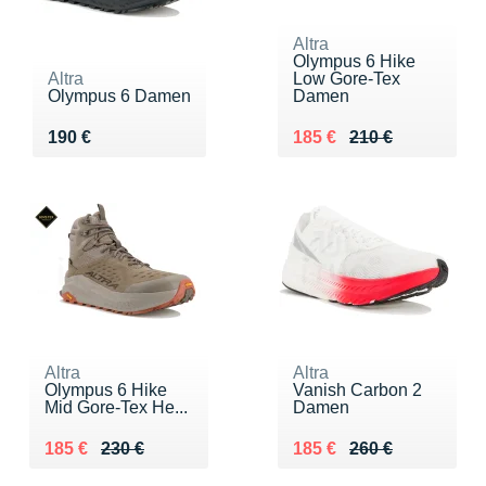
Altra
Olympus 6 Hike
Altra
Low Gore-Tex
Olympus 6 Damen
Damen
Vendu 190 €
Au lieu de 210 €
Vendu 185 €
190 €
185 €
210 €
Altra
Altra
Olympus 6 Hike
Vanish Carbon 2
Mid Gore-Tex He...
Damen
Au lieu de 230 €
Vendu 185 €
Au lieu de 260 €
Vendu 185 €
185 €
230 €
185 €
260 €