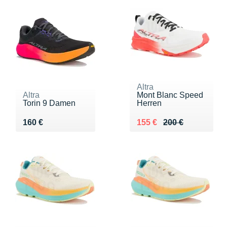
Altra
Altra
Mont Blanc Speed
Torin 9 Damen
Herren
Vendu 160 €
Au lieu de 200 €
Vendu 155 €
160 €
155 €
200 €