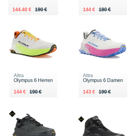
Au lieu de 190 €
Vendu 144.40 €
Au lieu de 180 €
Vendu 144 €
144.40 €
190 €
144 €
180 €
Altra
Altra
Olympus 6 Herren
Olympus 6 Damen
Au lieu de 190 €
Vendu 144 €
Au lieu de 190 €
Vendu 143 €
144 €
190 €
143 €
190 €