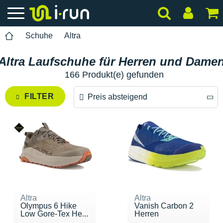
Schuhe
Altra
Altra Laufschuhe für Herren und Dame
166 Produkt(e) gefunden
FILTER
Preis absteigend
Preis absteigend
Preis aufsteigend
Altra
Altra
Olympus 6 Hike
Vanish Carbon 2
Low Gore-Tex He...
Herren