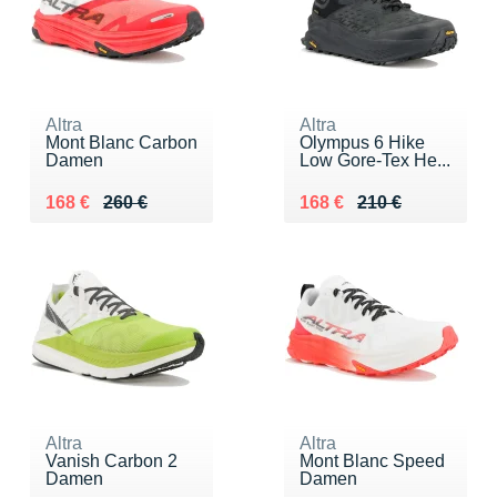
Altra
Altra
Mont Blanc Carbon
Olympus 6 Hike
Damen
Low Gore-Tex He...
Au lieu de 260 €
Vendu 168 €
Au lieu de 210 €
Vendu 168 €
168 €
260 €
168 €
210 €
Altra
Altra
Vanish Carbon 2
Mont Blanc Speed
Damen
Damen