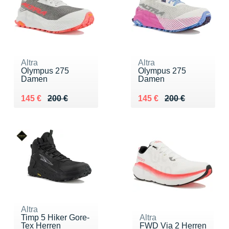
Altra
Altra
Olympus 275
Olympus 275
Damen
Damen
Au lieu de 200 €
Vendu 145 €
Au lieu de 200 €
Vendu 145 €
145 €
200 €
145 €
200 €
Altra
Timp 5 Hiker Gore-
Altra
Tex Herren
FWD Via 2 Herren