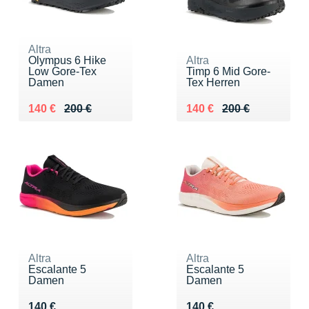
Altra
Olympus 6 Hike
Altra
Low Gore-Tex
Timp 6 Mid Gore-
Damen
Tex Herren
Au lieu de 200 €
Vendu 140 €
Au lieu de 200 €
Vendu 140 €
140 €
200 €
140 €
200 €
Altra
Altra
Escalante 5
Escalante 5
Damen
Damen
Vendu 140 €
Vendu 140 €
140 €
140 €