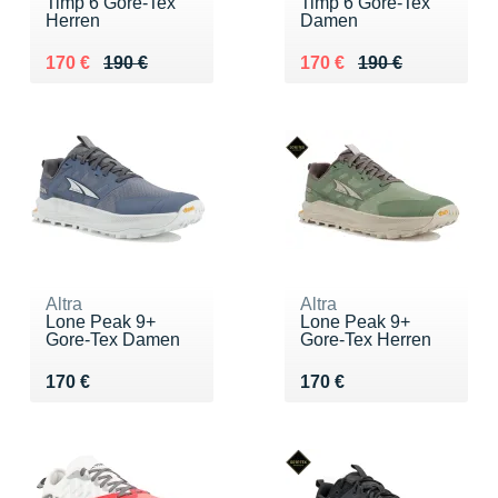
Timp 6 Gore-Tex
Timp 6 Gore-Tex
Herren
Damen
Au lieu de 190 €
Vendu 170 €
Au lieu de 190 €
Vendu 170 €
170 €
190 €
170 €
190 €
Altra
Altra
Lone Peak 9+
Lone Peak 9+
Gore-Tex Damen
Gore-Tex Herren
Vendu 170 €
Vendu 170 €
170 €
170 €