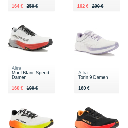
Au lieu de 250 €
Vendu 164 €
Au lieu de 200 €
Vendu 162 €
164 €
250 €
162 €
200 €
Altra
Mont Blanc Speed
Altra
Damen
Torin 9 Damen
Au lieu de 190 €
Vendu 160 €
Vendu 160 €
160 €
190 €
160 €