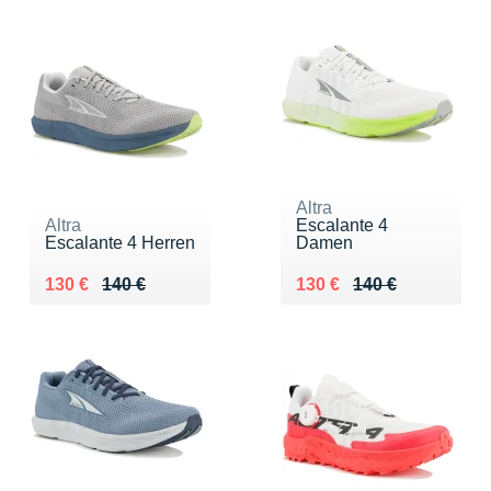
Altra
Altra
Escalante 4
Escalante 4 Herren
Damen
Au lieu de 140 €
Vendu 130 €
Au lieu de 140 €
Vendu 130 €
130 €
140 €
130 €
140 €