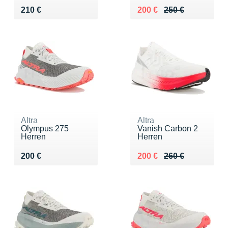
Vendu 210 €
Au lieu de 250 €
Vendu 200 €
210 €
200 €
250 €
Altra
Altra
Olympus 275
Vanish Carbon 2
Herren
Herren
Vendu 200 €
Au lieu de 260 €
Vendu 200 €
200 €
200 €
260 €