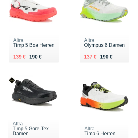
Altra
Altra
Timp 5 Boa Herren
Olympus 6 Damen
Au lieu de 190 €
Vendu 139 €
Au lieu de 190 €
Vendu 137 €
139 €
190 €
137 €
190 €
Altra
Timp 5 Gore-Tex
Altra
Damen
Timp 6 Herren