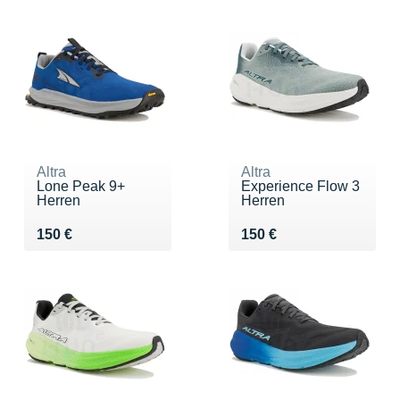
Altra
Altra
Lone Peak 9+
Experience Flow 3
Herren
Herren
Vendu 150 €
Vendu 150 €
150 €
150 €