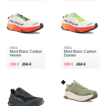
Altra
Altra
Mont Blanc Carbon
Mont Blanc Carbon
Herren
Damen
Au lieu de 250 €
Vendu 190 €
Au lieu de 250 €
Vendu 190 €
190 €
250 €
190 €
250 €