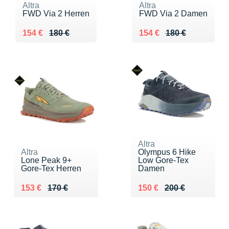
Altra
Altra
FWD Via 2 Herren
FWD Via 2 Damen
Au lieu de 180 €
Vendu 154 €
Au lieu de 180 €
Vendu 154 €
154 €
180 €
154 €
180 €
Altra
Altra
Olympus 6 Hike
Lone Peak 9+
Low Gore-Tex
Gore-Tex Herren
Damen
Au lieu de 170 €
Vendu 153 €
Au lieu de 200 €
Vendu 150 €
153 €
170 €
150 €
200 €