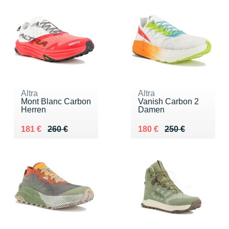
Altra
Altra
Mont Blanc Carbon
Vanish Carbon 2
Herren
Damen
Au lieu de 260 €
Vendu 181 €
Au lieu de 250 €
Vendu 180 €
181 €
260 €
180 €
250 €