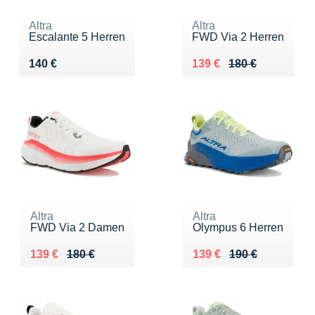
Altra
Altra
Escalante 5 Herren
FWD Via 2 Herren
Vendu 140 €
Au lieu de 180 €
Vendu 139 €
140 €
139 €
180 €
Altra
Altra
FWD Via 2 Damen
Olympus 6 Herren
Au lieu de 180 €
Vendu 139 €
Au lieu de 190 €
Vendu 139 €
139 €
180 €
139 €
190 €