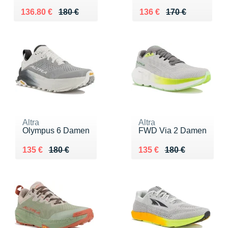
Au lieu de 180 €
Vendu 136.80 €
Au lieu de 170 €
Vendu 136 €
136.80 €
180 €
136 €
170 €
Altra
Altra
Olympus 6 Damen
FWD Via 2 Damen
Au lieu de 180 €
Vendu 135 €
Au lieu de 180 €
Vendu 135 €
135 €
180 €
135 €
180 €