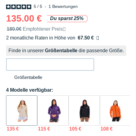
5
/
5
-
1
Bewertungen
135.00 €
Du sparst 25%
Unverbindliche Preisempfehlung der Marke
180.0€
Empfohlener Preis
2 monatliche Raten in Höhe von
67.50 €
Ohne Zusatzkosten
Finde in unserer
Größentabelle
die passende Größe.
Größentabelle
4 Modelle verfügbar:
135 €
115 €
105 €
108 €