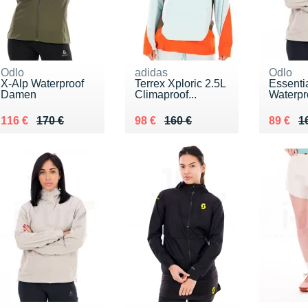
Odlo
adidas
Odlo
X-Alp Waterproof
Terrex Xploric 2.5L
Essenti
Damen
Climaproof...
Waterp
Au lieu de 170 €
Vendu 116 €
Au lieu de 160 €
Vendu 98 €
Au lieu
Vendu 
116 €
170 €
98 €
160 €
89 €
1