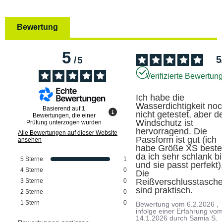
Bewertung
5
5
/
5
Verifizierte Bewertun
Ich habe die 
Wasserdichtigkeit noc
Basierend auf
1
nicht getestet, aber de
Bewertungen, die einer
Windschutz ist 
Prüfung unterzogen wurden
hervorragend. Die 
Alle Bewertungen auf dieser Website
Passform ist gut (ich 
ansehen
habe Größe XS bestell
da ich sehr schlank bin
5
Sterne
1
und sie passt perfekt).
4
Sterne
0
Die 
Reißverschlusstasche
3
Sterne
0
sind praktisch.
2
Sterne
0
1
Stern
0
Bewertung vom
6.2.2026
,
infolge einer Erfahrung vo
14.1.2026
durch
Samia S.