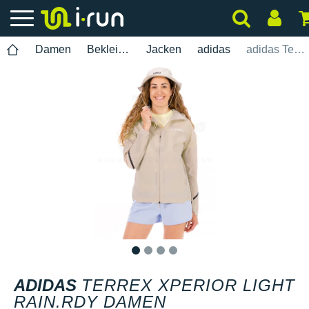
Damen
Bekleidung
Jacken
adidas
adidas Terrex Xperior Light Rain.Rdy Damen
1
2
3
4
ADIDAS
TERREX XPERIOR LIGHT
RAIN.RDY DAMEN