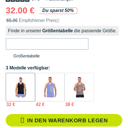
32.00 €
Du sparst 50%
Unverbindliche Preisempfehlung der Marke
65.0€
Empfohlener Preis
Finde in unserer
Größentabelle
die passende Größe.
Größentabelle
3 Modelle verfügbar:
32 €
42 €
38 €
IN DEN WARENKORB LEGEN