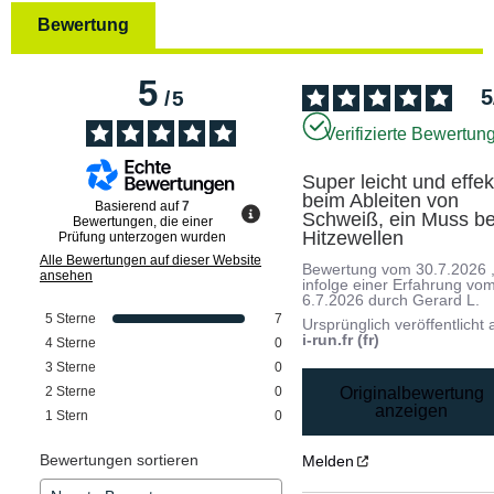
Bewertung
5
5
/
5
Verifizierte Bewertun
Super leicht und effekt
beim Ableiten von 
Basierend auf
7
Schweiß, ein Muss bei
Bewertungen, die einer
Hitzewellen
Prüfung unterzogen wurden
Alle Bewertungen auf dieser Website
Bewertung vom
30.7.2026
ansehen
infolge einer Erfahrung vo
6.7.2026
durch
Gerard L.
5
Sterne
7
Ursprünglich veröffentlicht 
i-run.fr (fr)
4
Sterne
0
3
Sterne
0
Originalbewertung
2
Sterne
0
anzeigen
1
Stern
0
Bewertungen sortieren
Melden