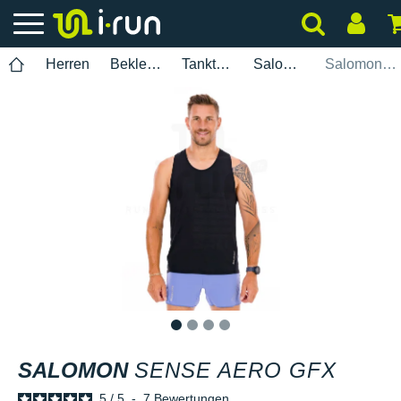
Herren
Bekleidung
Tanktops
Salomon
Salomon Sense Aero GFX
1
2
3
4
SALOMON
SENSE AERO GFX
5
/
5
-
7
Bewertungen