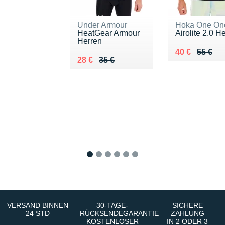
Under Armour
Hoka One On
HeatGear Armour
Airolite 2.0 H
Herren
Au lieu de 55
Vendu 40 €
40 €
55 €
Au lieu de 35 €
Vendu 28 €
28 €
35 €
1
2
3
4
5
6
VERSAND BINNEN
30-TAGE-
SICHERE
24 STD
RÜCKSENDEGARANTIE
ZAHLUNG
KOSTENLOSER
IN 2 ODER 3