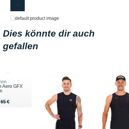
Dies könnte dir auch
gefallen
mon
e Aero GFX
n
eu de 65 €
 44 €
65 €