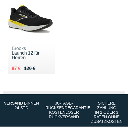
Brooks
Launch 12 für
Herren
Au lieu de 120 €
Vendu 87 €
87 €
120 €
VERSAND BINNEN
30-TAGE-
SICHERE
24 STD
RÜCKSENDEGARANTIE
ZAHLUNG
KOSTENLOSER
IN 2 ODER 3
RÜCKVERSAND
RATEN OHNE
ZUSATZKOSTEN