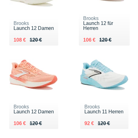
Brooks
Brooks
Launch 12 für
Launch 12 Damen
Herren
Au lieu de 120 €
Vendu 108 €
Au lieu de 120 €
Vendu 106 €
108 €
120 €
106 €
120 €
Brooks
Brooks
Launch 12 Damen
Launch 11 Herren
Au lieu de 120 €
Vendu 106 €
Au lieu de 120 €
Vendu 92 €
106 €
120 €
92 €
120 €