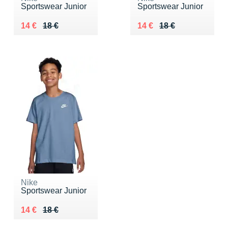
Sportswear Junior
Sportswear Junior
Au lieu de 18 €
Vendu 14 €
Au lieu de 18 €
Vendu 14 €
14 €
18 €
14 €
18 €
Nike
Sportswear Junior
Au lieu de 18 €
Vendu 14 €
14 €
18 €