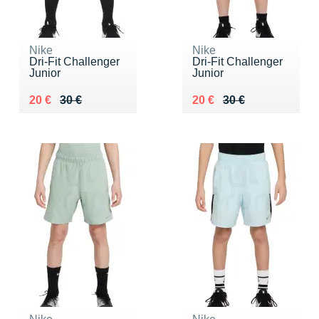
Nike
Nike
Dri-Fit Challenger
Dri-Fit Challenger
Junior
Junior
Au lieu de 30 €
Vendu 20 €
Au lieu de 30 €
Vendu 20 €
20 €
30 €
20 €
30 €