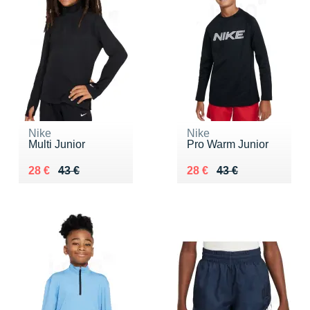
Nike
Nike
Multi Junior
Pro Warm Junior
Au lieu de 43 €
Vendu 28 €
Au lieu de 43 €
Vendu 28 €
28 €
43 €
28 €
43 €