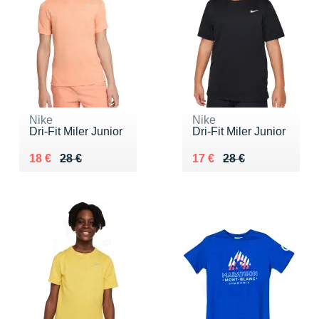
Nike
Nike
Dri-Fit Miler Junior
Dri-Fit Miler Junior
Au lieu de 28 €
Vendu 18 €
Au lieu de 28 €
Vendu 17 €
18 €
28 €
17 €
28 €