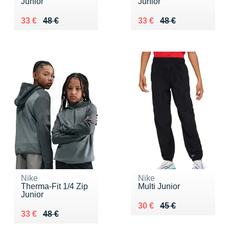
Junior
Junior
Au lieu de 48 €
Vendu 33 €
Au lieu de 48 €
Vendu 33 €
33 €
48 €
33 €
48 €
Nike
Nike
Therma-Fit 1/4 Zip
Multi Junior
Junior
Au lieu de 45 €
Vendu 30 €
30 €
45 €
Au lieu de 48 €
Vendu 33 €
33 €
48 €