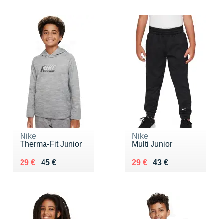
Nike
Nike
Therma-Fit Junior
Multi Junior
Au lieu de 45 €
Vendu 29 €
Au lieu de 43 €
Vendu 29 €
29 €
45 €
29 €
43 €