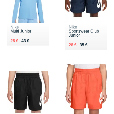
Nike
Nike
Multi Junior
Sportswear Club
Junior
Au lieu de 43 €
Vendu 28 €
28 €
43 €
Au lieu de 35 €
Vendu 28 €
28 €
35 €