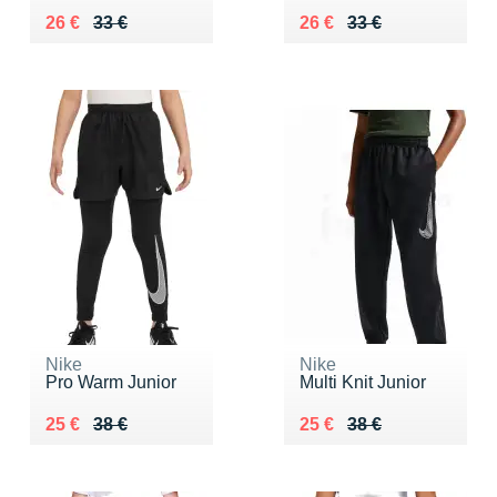
Au lieu de 33 €
Vendu 26 €
Au lieu de 33 €
Vendu 26 €
26 €
33 €
26 €
33 €
Nike
Nike
Pro Warm Junior
Multi Knit Junior
Au lieu de 38 €
Vendu 25 €
Au lieu de 38 €
Vendu 25 €
25 €
38 €
25 €
38 €