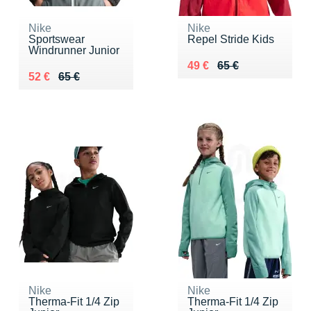
Nike
Nike
Sportswear
Repel Stride Kids
Windrunner Junior
Au lieu de 65 €
Vendu 49 €
49 €
65 €
Au lieu de 65 €
Vendu 52 €
52 €
65 €
Nike
Nike
Therma-Fit 1/4 Zip
Therma-Fit 1/4 Zip