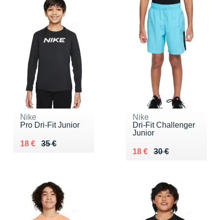
Nike
Nike
Pro Dri-Fit Junior
Dri-Fit Challenger
Junior
Au lieu de 35 €
Vendu 18 €
18 €
35 €
Au lieu de 30 €
Vendu 18 €
18 €
30 €