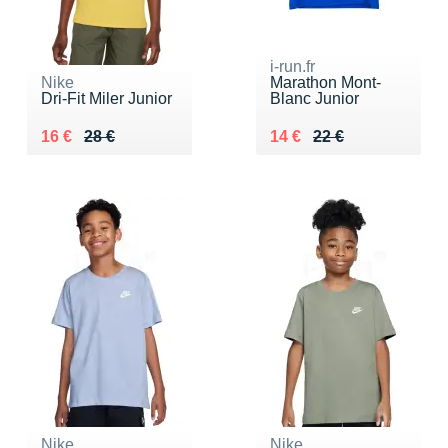
i-run.fr
Nike
Marathon Mont-
Dri-Fit Miler Junior
Blanc Junior
Au lieu de 28 €
Vendu 16 €
Au lieu de 22 €
Vendu 14 €
16 €
28 €
14 €
22 €
Nike
Nike