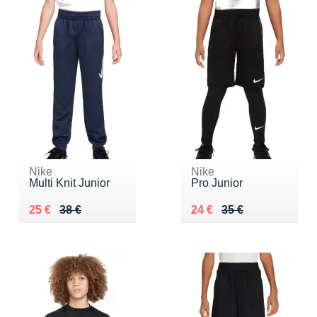
Nike
Nike
Multi Knit Junior
Pro Junior
Au lieu de 38 €
Vendu 25 €
Au lieu de 35 €
Vendu 24 €
25 €
38 €
24 €
35 €