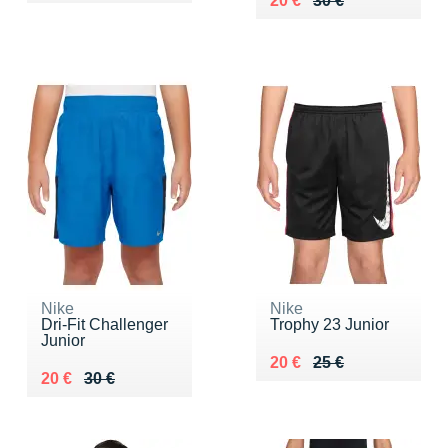
20 €
30 €
Nike
Nike
Dri-Fit Challenger
Trophy 23 Junior
Junior
Au lieu de 25 €
Vendu 20 €
20 €
25 €
Au lieu de 30 €
Vendu 20 €
20 €
30 €