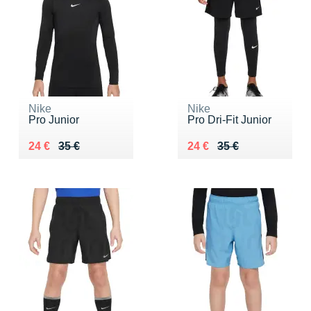
Nike
Nike
Pro Junior
Pro Dri-Fit Junior
Au lieu de 35 €
Vendu 24 €
Au lieu de 35 €
Vendu 24 €
24 €
35 €
24 €
35 €