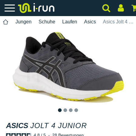
Jungen
Schuhe
Laufen
Asics
Asics Jolt 4 Junior
1
2
3
4
ASICS
JOLT 4 JUNIOR
4.8
/
5
-
28
Bewertungen