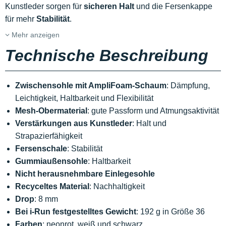
Kunstleder sorgen für
sicheren Halt
und die Fersenkappe
für mehr
Stabilität
.
Mehr anzeigen
Technische Beschreibung
Zwischensohle mit AmpliFoam-Schaum
: Dämpfung,
Leichtigkeit, Haltbarkeit und Flexibilität
Mesh-Obermaterial
: gute Passform und Atmungsaktivität
Verstärkungen aus Kunstleder
: Halt und
Strapazierfähigkeit
Fersenschale
: Stabilität
Gummiaußensohle
: Haltbarkeit
Nicht herausnehmbare Einlegesohle
Recyceltes Material
: Nachhaltigkeit
Drop
: 8 mm
Bei i-Run festgestelltes Gewicht
: 192 g in Größe 36
Farben
: neonrot, weiß und schwarz