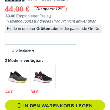
44.00 €
Du sparst 12%
Unverbindliche Preisempfehlung der Marke
50.0€
Empfohlener Preis
Rabattcoupons für dieses Produkt nicht anwendbar
Finde in unserer
Größentabelle
die passende Größe.
Größentabelle
2 Modelle verfügbar:
44 €
34 €
IN DEN WARENKORB LEGEN