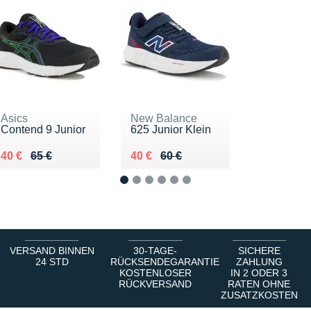
Asics
New Balance
Contend 9 Junior
625 Junior Klein
Au lieu de 65 €
Vendu 40 €
Au lieu de 60 €
Vendu 40 €
40 €
65 €
40 €
60 €
1
2
3
4
5
6
VERSAND BINNEN
30-TAGE-
SICHERE
24 STD
RÜCKSENDEGARANTIE
ZAHLUNG
KOSTENLOSER
IN 2 ODER 3
RÜCKVERSAND
RATEN OHNE
ZUSATZKOSTEN