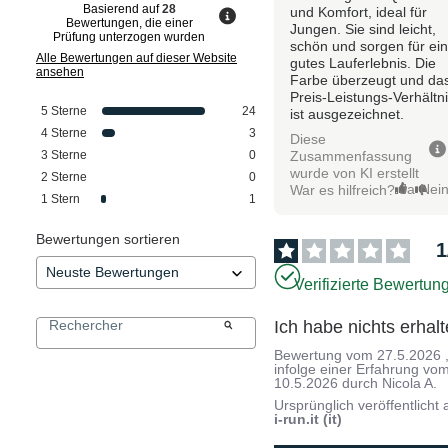
Basierend auf
28
und Komfort, ideal für
Bewertungen, die einer
Jungen. Sie sind leicht,
Prüfung unterzogen wurden
schön und sorgen für ei
Alle Bewertungen auf dieser Website
gutes Lauferlebnis. Die
ansehen
Farbe überzeugt und da
Preis-Leistungs-Verhältn
5
Sterne
24
ist ausgezeichnet.
4
Sterne
3
Diese
Zusammenfassung
3
Sterne
0
wurde von KI erstellt
2
Sterne
0
Ja
Nei
War es hilfreich?
1
Stern
1
Bewertungen sortieren
1
Verifizierte Bewertun
Ich habe nichts erhalt
Bewertung vom
27.5.2026
infolge einer Erfahrung vo
10.5.2026
durch
Nicola A.
Ursprünglich veröffentlicht 
i-run.it (it)