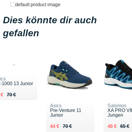
Dies könnte dir auch
gefallen
ics
-1000 13 Junior
 lieu de 70 €
ndu 47 €
 €
70 €
Asics
Salomon
Pre-Venture 11
XA PRO V
Junior
Jungen
Au lieu de 70 €
Vendu 44 €
Au lieu de 
Vendu 46 €
44 €
70 €
46 €
65 €