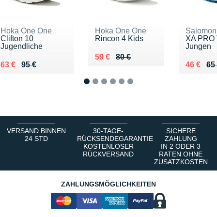
Hoka One One
Hoka One One
Salomon
Clifton 10
Rincon 4 Kids
XA PRO
Jugendliche
Jungen
Au lieu de 80 €
Vendu 59 €
59 €
80 €
Au lieu de 95 €
Vendu 63 €
Au lieu 
Vendu 4
63 €
95 €
46 €
65
1
2
3
4
5
6
VERSAND BINNEN
30-TAGE-
SICHERE
24 STD
RÜCKSENDEGARANTIE
ZAHLUNG
KOSTENLOSER
IN 2 ODER 3
RÜCKVERSAND
RATEN OHNE
ZUSATZKOSTEN
ZAHLUNGSMÖGLICHKEITEN