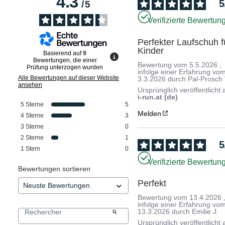
4.3
5
/
5
Verifizierte Bewertun
Perfekter Laufschuh fü
Kinder
Basierend auf
9
Bewertungen, die einer
Bewertung vom
5.5.2026
,
Prüfung unterzogen wurden
infolge einer Erfahrung vo
Alle Bewertungen auf dieser Website
3.3.2026
durch
Pal-Prosch 
ansehen
Ursprünglich veröffentlicht 
i-run.at (de)
5
Sterne
5
Melden
4
Sterne
3
3
Sterne
0
2
Sterne
1
5
1
Stern
0
Verifizierte Bewertun
Bewertungen sortieren
Perfekt
Bewertung vom
13.4.2026
infolge einer Erfahrung vo
13.3.2026
durch
Emilie J.
Ursprünglich veröffentlicht 