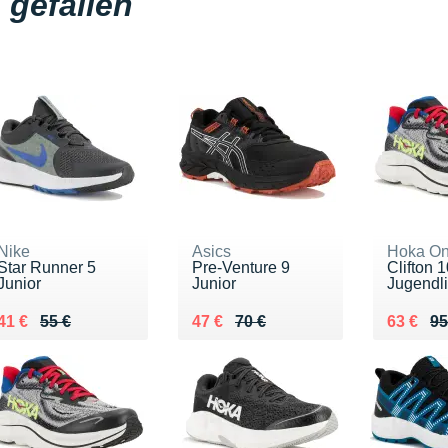
gefallen
Nike
Asics
Hoka O
Star Runner 5
Pre-Venture 9
Clifton 
Junior
Junior
Jugendl
Au lieu de 55 €
Vendu 41 €
Au lieu de 70 €
Vendu 47 €
Au lieu 
Vendu 6
41 €
55 €
47 €
70 €
63 €
95