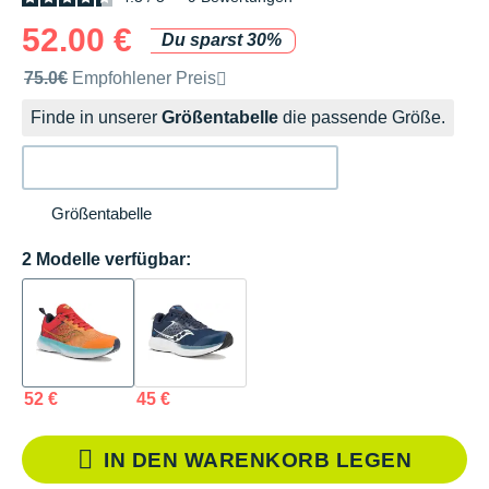
52.00 €
Du sparst 30%
Unverbindliche Preisempfehlung der Marke
75.0€
Empfohlener Preis
Finde in unserer
Größentabelle
die passende Größe.
Größentabelle
2 Modelle verfügbar:
52 €
45 €
IN DEN WARENKORB LEGEN