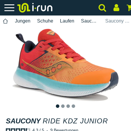
Jungen
Schuhe
Laufen
Saucony
Saucony Ride KDZ Junior
1
2
3
4
SAUCONY
RIDE KDZ JUNIOR
4.3
/
5
-
9
Bewertungen