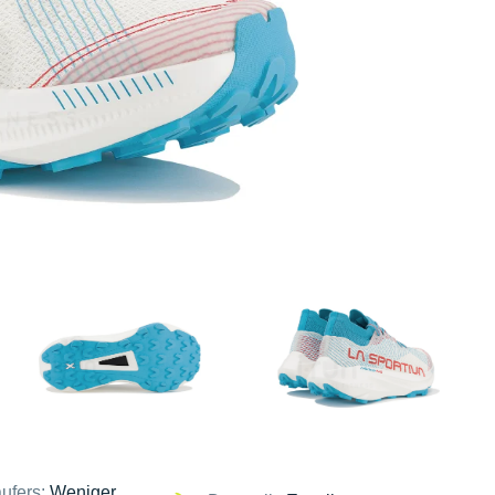
ufers:
Weniger