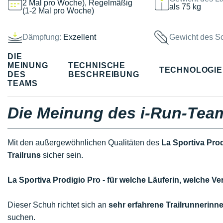
2 Mal pro Woche), Regelmäßig
als 75 kg
(1-2 Mal pro Woche)
Dämpfung:
Exzellent
Gewicht des S
DIE
MEINUNG
TECHNISCHE
TECHNOLOGI
DES
BESCHREIBUNG
TEAMS
Die Meinung des i-Run-Tea
Mit den außergewöhnlichen Qualitäten des
La Sportiva Pro
Trailruns
sicher sein.
La Sportiva Prodigio Pro - für welche Läuferin, welche
Dieser Schuh richtet sich an
sehr erfahrene Trailrunnerinne
suchen.