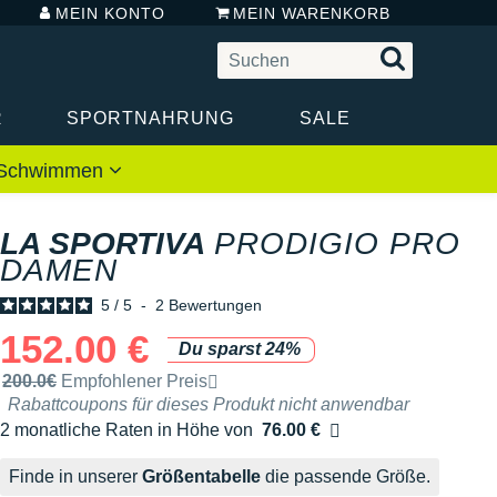
MEIN KONTO
MEIN WARENKORB
R
SPORTNAHRUNG
SALE
 / Schwimmen
LA SPORTIVA
PRODIGIO PRO
DAMEN
5
/
5
-
2
Bewertungen
152.00 €
Du sparst 24%
Unverbindliche Preisempfehlung der Marke
200.0€
Empfohlener Preis
Rabattcoupons für dieses Produkt nicht anwendbar
2 monatliche Raten in Höhe von
76.00 €
Ohne Zusatzkosten
Finde in unserer
Größentabelle
die passende Größe.