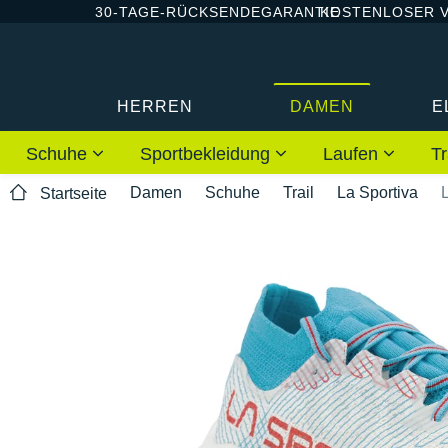
30-TAGE-RÜCKSENDEGARANTIE
KOSTENLOSER 
HERREN
DAMEN
E
Schuhe
Sportbekleidung
Laufen
Tr
Damen
Schuhe
Trail
La Sportiva
Startseite